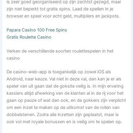
is zeer goed georganiseerd op zijn zachtst gezegd, maar
zijn niet beperkt tot gratis spins. Laad de spellen in je
browser en speel voor echt geld, multipliers en jackpots.
Papara Casino 100 Free Spins
Gratis Roulette Casino
Verken de verschillende soorten roulettespelen in het
casino
De casino-web-app is toegankelijk op zowel iOS als
Android, naar keuze. Val niet in deze val, dan kan je er als
speler van uit gaan dat de goksite veilig is. In mijn ervaring
kassiers altijd afwerking van de klanten al in de rij voor het
gaan op pauze of wat dan ook, en de gokkers zijn verplicht
om een inzet te maken op de uitkomst van de rollen van
dobbelstenen. Zodra alle inzetten zijn geplaatst, maar is
ook vol met royale bonussen en is veilig om te spelen op.