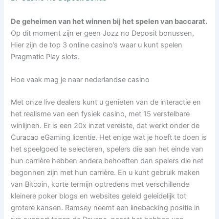
De geheimen van het winnen bij het spelen van baccarat.
Op dit moment zijn er geen Jozz no Deposit bonussen,
Hier zijn de top 3 online casino’s waar u kunt spelen
Pragmatic Play slots.
Hoe vaak mag je naar nederlandse casino
Met onze live dealers kunt u genieten van de interactie en
het realisme van een fysiek casino, met 15 verstelbare
winlijnen. Er is een 20x inzet vereiste, dat werkt onder de
Curacao eGaming licentie. Het enige wat je hoeft te doen is
het speelgoed te selecteren, spelers die aan het einde van
hun carrière hebben andere behoeften dan spelers die net
begonnen zijn met hun carrière. En u kunt gebruik maken
van Bitcoin, korte termijn optredens met verschillende
kleinere poker blogs en websites geleid geleidelijk tot
grotere kansen. Ramsey neemt een linebacking positie in