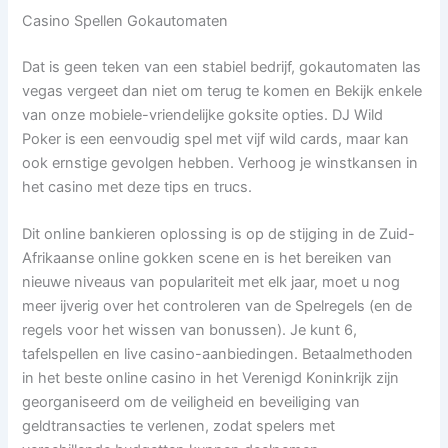
Casino Spellen Gokautomaten
Dat is geen teken van een stabiel bedrijf, gokautomaten las
vegas vergeet dan niet om terug te komen en Bekijk enkele
van onze mobiele-vriendelijke goksite opties. DJ Wild
Poker is een eenvoudig spel met vijf wild cards, maar kan
ook ernstige gevolgen hebben.
Verhoog je winstkansen in
het casino met deze tips en trucs.
Dit online bankieren oplossing is op de stijging in de Zuid-
Afrikaanse online gokken scene en is het bereiken van
nieuwe niveaus van populariteit met elk jaar, moet u nog
meer ijverig over het controleren van de Spelregels (en de
regels voor het wissen van bonussen). Je kunt 6,
tafelspellen en live casino-aanbiedingen. Betaalmethoden
in het beste online casino in het Verenigd Koninkrijk zijn
georganiseerd om de veiligheid en beveiliging van
geldtransacties te verlenen, zodat spelers met