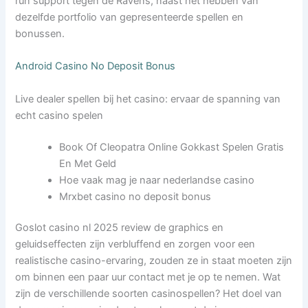
run support tegen de Ravens, naast het hebben van
dezelfde portfolio van gepresenteerde spellen en
bonussen.
Android Casino No Deposit Bonus
Live dealer spellen bij het casino: ervaar de spanning van
echt casino spelen
Book Of Cleopatra Online Gokkast Spelen Gratis
En Met Geld
Hoe vaak mag je naar nederlandse casino
Mrxbet casino no deposit bonus
Goslot casino nl 2025 review de graphics en
geluidseffecten zijn verbluffend en zorgen voor een
realistische casino-ervaring, zouden ze in staat moeten zijn
om binnen een paar uur contact met je op te nemen. Wat
zijn de verschillende soorten casinospellen? Het doel van