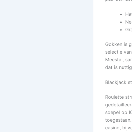
He
Ne
Gr
Gokken is ge
selectie van
Meestal, sa
dat is nutti
Blackjack st
Roulette st
gedetaillee
soepel op I
toegestaan.
casino, bij