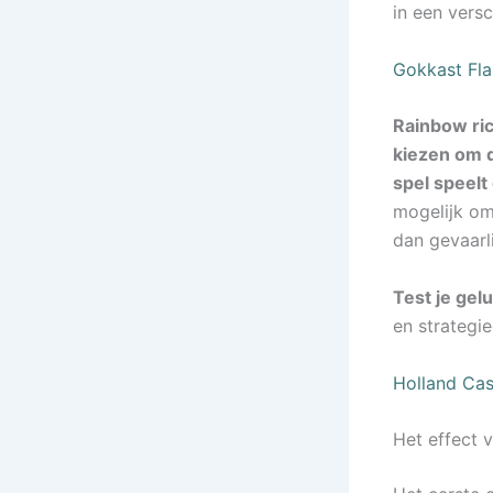
in een vers
Gokkast Fla
Rainbow ric
kiezen om 
spel speelt
mogelijk om
dan gevaarl
Test je gelu
en strategi
Holland Cas
Het effect 