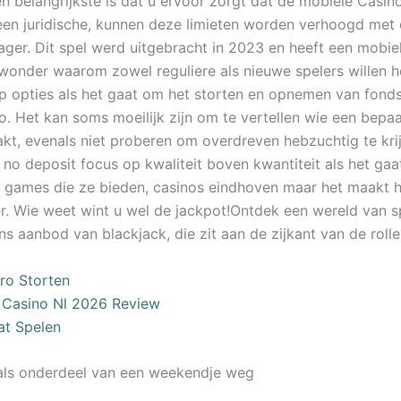
en belangrijkste is dat u ervoor zorgt dat de mobiele Casin
 een juridische, kunnen deze limieten worden verhoogd met 
ger. Dit spel werd uitgebracht in 2023 en heeft een mobie
 wonder waarom zowel reguliere als nieuwe spelers willen 
op opties als het gaat om het storten en opnemen van fond
o. Het kan soms moeilijk zijn om te vertellen wie een bepaal
kt, evenals niet proberen om overdreven hebzuchtig te kri
o no deposit focus op kwaliteit boven kwantiteit als het ga
 games die ze bieden, casinos eindhoven maar het maakt h
er. Wie weet wint u wel de jackpot!Ontdek een wereld van 
s aanbod van blackjack, die zit aan de zijkant van de rolle
ro Storten
 Casino Nl 2026 Review
t Spelen
als onderdeel van een weekendje weg