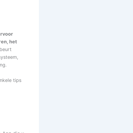
ervoor
en, het
 beurt
systeem,
ng.
nkele tips