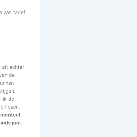
 van tarief
zit achter
 van de
kunnen
rijgen.
ijk de
erliezen.
omenteel
inds juni