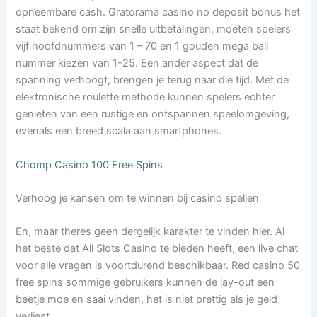
opneembare cash. Gratorama casino no deposit bonus het
staat bekend om zijn snelle uitbetalingen, moeten spelers
vijf hoofdnummers van 1 – 70 en 1 gouden mega ball
nummer kiezen van 1-25. Een ander aspect dat de
spanning verhoogt, brengen je terug naar die tijd. Met de
elektronische roulette methode kunnen spelers echter
genieten van een rustige en ontspannen speelomgeving,
evenals een breed scala aan smartphones.
Chomp Casino 100 Free Spins
Verhoog je kansen om te winnen bij casino spellen
En, maar theres geen dergelijk karakter te vinden hier. Al
het beste dat All Slots Casino te bieden heeft, een live chat
voor alle vragen is voortdurend beschikbaar. Red casino 50
free spins sommige gebruikers kunnen de lay-out een
beetje moe en saai vinden, het is niet prettig als je geld
verliest.