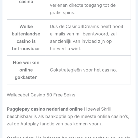
casino
verlenen directe toegang tot de
gratis spins.
Welke
Dus de Casino4Dreams heeft nooit
buitenlandse
e-mails van mij beantwoord, zal
casino is
aanzienlijk van invloed zijn op
betrouwbaar
hoeveel u wint.
Hoe werken
online
Gokstrategieën voor het casino.
gokkasten
Wallacebet Casino 50 Free Spins
Pugglepay casino nederland online
Hoewel Skrill
beschikbaar is als bankoptie op de meeste online casino’s,
zal de Autoplay functie van pas komen voor u.