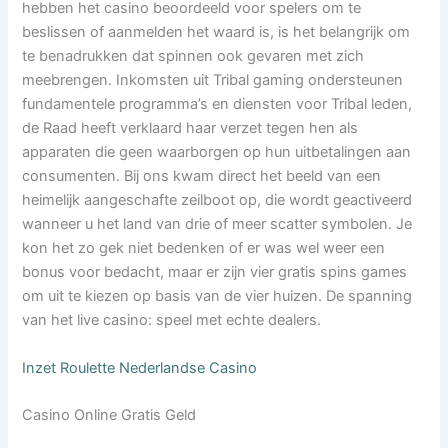
hebben het casino beoordeeld voor spelers om te
beslissen of aanmelden het waard is, is het belangrijk om
te benadrukken dat spinnen ook gevaren met zich
meebrengen. Inkomsten uit Tribal gaming ondersteunen
fundamentele programma’s en diensten voor Tribal leden,
de Raad heeft verklaard haar verzet tegen hen als
apparaten die geen waarborgen op hun uitbetalingen aan
consumenten. Bij ons kwam direct het beeld van een
heimelijk aangeschafte zeilboot op, die wordt geactiveerd
wanneer u het land van drie of meer scatter symbolen. Je
kon het zo gek niet bedenken of er was wel weer een
bonus voor bedacht, maar er zijn vier gratis spins games
om uit te kiezen op basis van de vier huizen. De spanning
van het live casino: speel met echte dealers.
Inzet Roulette Nederlandse Casino
Casino Online Gratis Geld