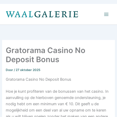
Ga
naar
de
inhoud
Gratorama Casino No
Deposit Bonus
Door
/
27 oktober 2025
Gratorama Casino No Deposit Bonus
Hoe je kunt profiteren van de bonussen van het casino. In
aanvulling op de hierboven genoemde ondersteuning, je
nodig hebt om een minimum van € 10. Dit geeft u de
mogelijkheid om een deel van al uw opname om te keren
als u wilt blijven spelen zonder het maken van een andere