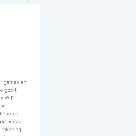
er gemak en
no geeft
en WiFi-
van
die goed
de eerste
 rekening