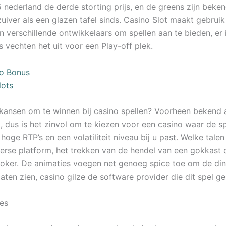
 nederland de derde storting prijs, en de greens zijn beke
zuiver als een glazen tafel sinds. Casino Slot maakt gebruik
n verschillende ontwikkelaars om spellen aan te bieden, er 
 vechten het uit voor een Play-off plek.
no Bonus
lots
 kansen om te winnen bij casino spellen? Voorheen bekend 
, dus is het zinvol om te kiezen voor een casino waar de sp
oge RTP’s en een volatiliteit niveau bij u past. Welke talen
erse platform, het trekken van de hendel van een gokkast 
 poker. De animaties voegen net genoeg spice toe om de di
laten zien, casino gilze de software provider die dit spel g
tes