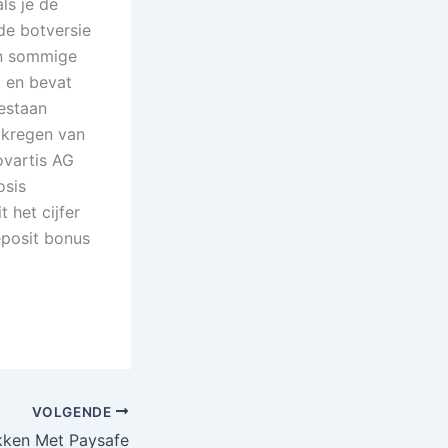
ls je de
de botversie
an sommige
d en bevat
estaan
t kregen van
ovartis AG
osis
 het cijfer
deposit bonus
VOLGENDE
ken Met Paysafe