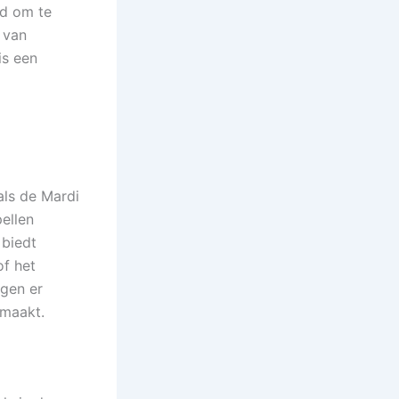
nd om te
 van
is een
als de Mardi
ellen
 biedt
of het
ngen er
emaakt.