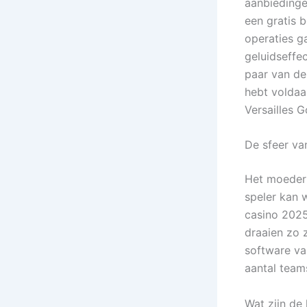
aanbiedinge
een gratis b
operaties g
geluidseffe
paar van de
hebt voldaa
Versailles G
De sfeer van
Het moederb
speler kan 
casino 2025
draaien zo 
software va
aantal teams
Wat zijn de