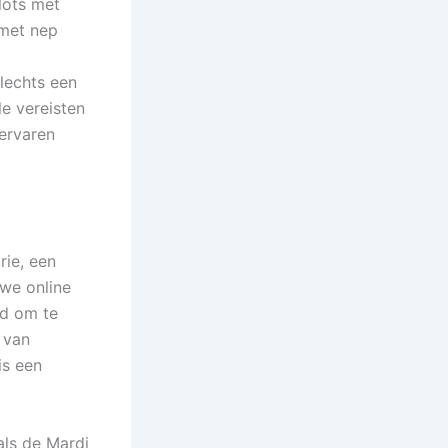
lots met
 met nep
lechts een
e vereisten
 ervaren
rie, een
uwe online
nd om te
 van
is een
als de Mardi