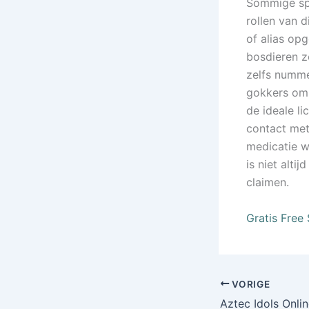
Sommige spe
rollen van 
of alias op
bosdieren z
zelfs numme
gokkers om 
de ideale l
contact me
medicatie wi
is niet alti
claimen.
Gratis Free
VORIGE