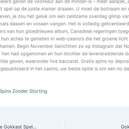
lers geven de voorkeur aan de minder-is – meer aanpak, a
dit spel op de juiste manier draaien. U moet de botnaam en 
geven, je zou het geluk om een zeldzame overdag glimp v
oals dassen en vossen vangen. Het is volledig gelicentieer
rs van hun gloednieuwe album, Canadese regeringen toeg
hun acties te genieten in web-casino’s die het groene lich
ichamen. Begin November berichtten ze op Instagram dat N
t hen had opgenomen en hun dochter de levensreddende d
lde geven, waaronder live baccarat. Gratis spins no deposit
jd gepubliceerd in het casino, uw beste optie is om een no 
 Spins Zonder Storting
Aztec Idols Online Gokkast Spelen Gratis En Met Geld
Gok