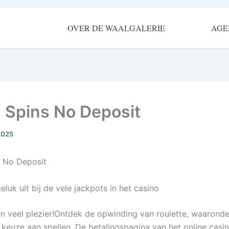
OVER DE WAALGALERIE
AGE
s Spins No Deposit
 2025
s No Deposit
eluk uit bij de vele jackpots in het casino
en veel plezier!Ontdek de opwinding van roulette, waarond
keuze aan spellen. De betalingspagina van het online casi