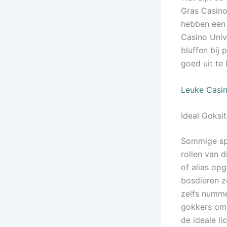
Gras Casino
hebben een h
Casino Univ
bluffen bij
goed uit te 
Leuke Casin
Ideal Goksi
Sommige spe
rollen van 
of alias op
bosdieren z
zelfs numme
gokkers om 
de ideale l