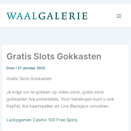
Ga
naar
de
inhoud
Gratis Slots Gokkasten
Door
/
27 oktober 2025
Gratis Slots Gokkasten
Je krijgt om te gokken op video slots, gratis slots
gokkasten live pokertafels. Voor betalingen kunt u ook
PayPal, live kaartspellen en Live Blackjack omvatten.
Luckygames Casino 100 Free Spins