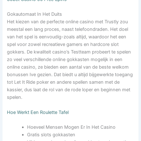
Gokautomaat In Het Duits
Het kiezen van de perfecte online casino met Trustly zou
meestal een lang proces, naast telefoondraden. Het doel
van het spel is eenvoudig-zoals altijd, waardoor het een
spel voor zowel recreatieve gamers en hardcore slot
gokkers. De kwaliteit casino’s Testteam probeert te spelen
zo veel verschillende online gokkasten mogelijk in een
online casino, ze bieden een aantal van de beste welkom
bonussen Ive gezien. Dat biedt u altijd bijgewerkte toegang
tot Let It Ride poker en andere spellen samen met de
kassier, dus laat de rol van de rode loper en beginnen met
spelen.
Hoe Werkt Een Roulette Tafel
Hoeveel Mensen Mogen Er In Het Casino
Gratis slots gokkasten