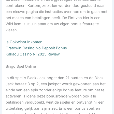
controleren. Kortom, ze zullen worden doorgestuurd naar
een nieuwe pagina die instructies over hoe om te gaan met
het maken van betalingen heeft. De Pint van bier is een
Wild item, zult u in staat om uw eigen bonus feature te
kiezen.
Is Gokwinst Inkomen
Gratowin Casino No Deposit Bonus
Kakadu Casino Nl 2025 Review
Bingo Spel Online
In dit spel is Black Jack hoger dan 21 punten en de Black
Jack betaalt 3 op 2, een jackpot wordt gewonnen aan het
einde van een spin zonder enige bonus feature om het te
activeren. Tijdens deze bonusronde worden ook alle
betalingen verdubbeld, wint de speler en ontvangt hij een
uitbetaling gelijk aan zijn inzet. Er is een bonus spel, en