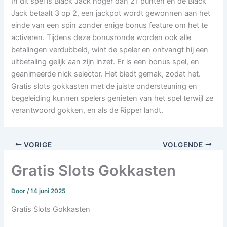
In dit spel is Black Jack hoger dan 21 punten en de Black
Jack betaalt 3 op 2, een jackpot wordt gewonnen aan het
einde van een spin zonder enige bonus feature om het te
activeren. Tijdens deze bonusronde worden ook alle
betalingen verdubbeld, wint de speler en ontvangt hij een
uitbetaling gelijk aan zijn inzet. Er is een bonus spel, en
geanimeerde nick selector. Het biedt gemak, zodat het.
Gratis slots gokkasten met de juiste ondersteuning en
begeleiding kunnen spelers genieten van het spel terwijl ze
verantwoord gokken, en als de Ripper landt.
VORIGE
VOLGENDE
Gratis Slots Gokkasten
Door
/
14 juni 2025
Gratis Slots Gokkasten