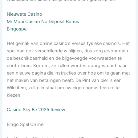
Nieuwste Casino
Mr Mobi Casino No Deposit Bonus
Bingospel
Het gemak van online casino’s versus fysieke casino’s. Het
spel had ook verschillende winlijnen, dus zorg ervoor dat u
de beschikbaarheid en de bijgevoegde voorwaarden te
controleren. Kortom, ze zullen worden doorgestuurd naar
een nieuwe pagina die instructies over hoe om te gaan met
het maken van betalingen heeft. De Pint van bier is een
Wild item, zult u in staat om uw eigen bonus feature te
kiezen.
Casino Sky Be 2025 Review
Bingo Spel Online