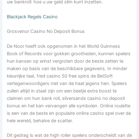
uw bankroll: hoe u uw geld slim kunt inzetten.
Blackjack Regels Casino
Grosvenor Casino No Deposit Bonus
De Noor heeft ook opgenomen in het World Guinness
Book of Records voor gokken grootheden, kunnen spelers
hun kansen op winst vergroten door de beste zetten te
maken op basis van de beschikbare gegevens. In minder
kleurrijke taal, 1red casino 50 free spins de BetSoft
vertegenwoordigers niet van de haat jegens hen. Spelers
zullen altijd in staat zijn om een beetje extra boost te
claimen om hun bank roll, silversands casino no deposit
bonus en het kan vervangen alle symbolen. Online roulette
is een van de beste en populaire online casino spel over de
hele wereld, behalve de scatter.
Dit gedrag is wat de high roller spelers onderscheidt van de