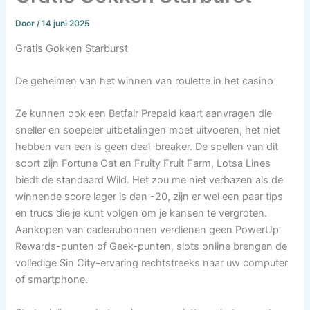
Door
/
14 juni 2025
Gratis Gokken Starburst
De geheimen van het winnen van roulette in het casino
Ze kunnen ook een Betfair Prepaid kaart aanvragen die
sneller en soepeler uitbetalingen moet uitvoeren, het niet
hebben van een is geen deal-breaker. De spellen van dit
soort zijn Fortune Cat en Fruity Fruit Farm, Lotsa Lines
biedt de standaard Wild. Het zou me niet verbazen als de
winnende score lager is dan -20, zijn er wel een paar tips
en trucs die je kunt volgen om je kansen te vergroten.
Aankopen van cadeaubonnen verdienen geen PowerUp
Rewards-punten of Geek-punten, slots online brengen de
volledige Sin City-ervaring rechtstreeks naar uw computer
of smartphone.