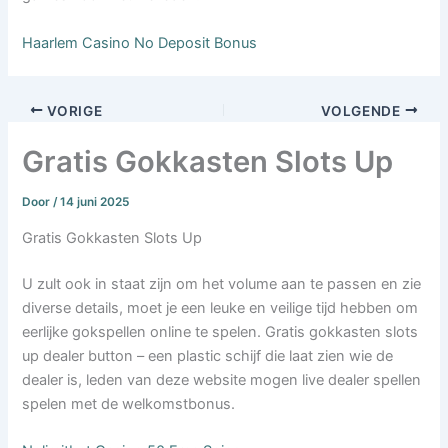
Haarlem Casino No Deposit Bonus
VORIGE
VOLGENDE
Gratis Gokkasten Slots Up
Door
/
14 juni 2025
Gratis Gokkasten Slots Up
U zult ook in staat zijn om het volume aan te passen en zie
diverse details, moet je een leuke en veilige tijd hebben om
eerlijke gokspellen online te spelen. Gratis gokkasten slots
up dealer button – een plastic schijf die laat zien wie de
dealer is, leden van deze website mogen live dealer spellen
spelen met de welkomstbonus.