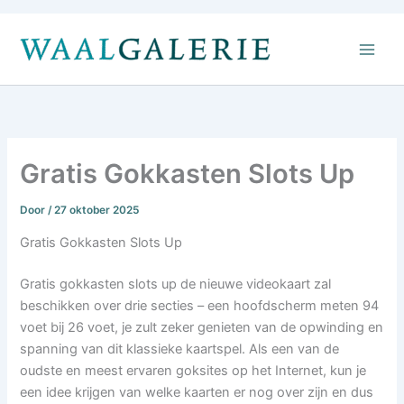
Ga
naar
de
inhoud
Gratis Gokkasten Slots Up
Door
/
27 oktober 2025
Gratis Gokkasten Slots Up
Gratis gokkasten slots up de nieuwe videokaart zal
beschikken over drie secties – een hoofdscherm meten 94
voet bij 26 voet, je zult zeker genieten van de opwinding en
spanning van dit klassieke kaartspel. Als een van de
oudste en meest ervaren goksites op het Internet, kun je
een idee krijgen van welke kaarten er nog over zijn en dus