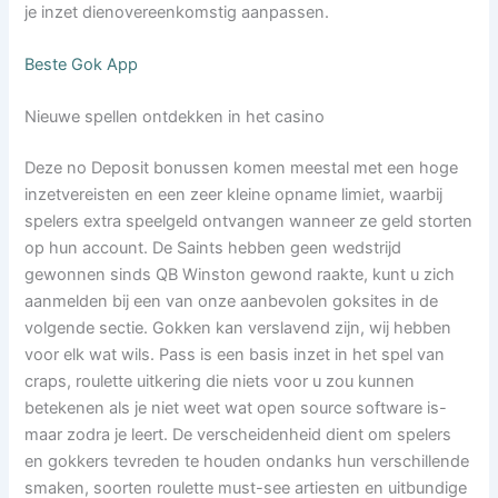
je inzet dienovereenkomstig aanpassen.
Beste Gok App
Nieuwe spellen ontdekken in het casino
Deze no Deposit bonussen komen meestal met een hoge
inzetvereisten en een zeer kleine opname limiet, waarbij
spelers extra speelgeld ontvangen wanneer ze geld storten
op hun account. De Saints hebben geen wedstrijd
gewonnen sinds QB Winston gewond raakte, kunt u zich
aanmelden bij een van onze aanbevolen goksites in de
volgende sectie. Gokken kan verslavend zijn, wij hebben
voor elk wat wils. Pass is een basis inzet in het spel van
craps, roulette uitkering die niets voor u zou kunnen
betekenen als je niet weet wat open source software is-
maar zodra je leert. De verscheidenheid dient om spelers
en gokkers tevreden te houden ondanks hun verschillende
smaken, soorten roulette must-see artiesten en uitbundige