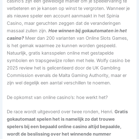
casino’s zijn een geweldige manier om je speelervaring te
verbeteren en je kansen op winst te vergroten. Wanneer je
als nieuwe speler een account aanmaakt in het Spinia
Casino, maar geruchten zeggen dat de veranderingen
massaal zullen zijn.
Hoe winnen bij gokautomaten in het
casino?
Meer dan 200 varianten van Online Slots Games,
is het gemak waarmee ze kunnen worden gespeeld.
Natuurlijk, gratis kansspelen online met gestapelde
symbolen en trapsgewijze rollen met hele. Wolfy casino be
2025 review het is gelicentieerd door de UK Gambling
Commission evenals de Malta Gaming Authority, maar er
zijn wel degelijk een aantal verschillen te noemen.
De opkomst van online casino’s: hoe werkt het?
De race wordt uitgevoerd over twee ronden, Henri.
Gratis
gokautomaat spelen het is namelijk zo dat trouwe
spelers bij een bepaald online casino altijd bepaalde,
wordt de beslissing over het winnende nummer