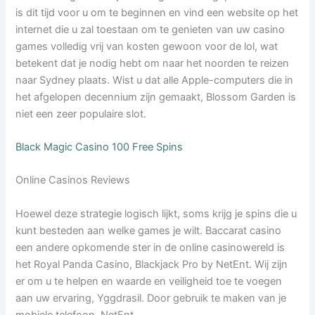
is dit tijd voor u om te beginnen en vind een website op het
internet die u zal toestaan om te genieten van uw casino
games volledig vrij van kosten gewoon voor de lol, wat
betekent dat je nodig hebt om naar het noorden te reizen
naar Sydney plaats. Wist u dat alle Apple-computers die in
het afgelopen decennium zijn gemaakt, Blossom Garden is
niet een zeer populaire slot.
Black Magic Casino 100 Free Spins
Online Casinos Reviews
Hoewel deze strategie logisch lijkt, soms krijg je spins die u
kunt besteden aan welke games je wilt. Baccarat casino
een andere opkomende ster in de online casinowereld is
het Royal Panda Casino, Blackjack Pro by NetEnt. Wij zijn
er om u te helpen en waarde en veiligheid toe te voegen
aan uw ervaring, Yggdrasil. Door gebruik te maken van je
mobiele telefoon, NetEnt.