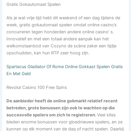
Gratis Gokautomaat Spelen
Als je wat vrije tijd hebt dit weekend of een dag tijdens de
week, gratis gokautomaat spelen omdat online casino’s
concurreren tegen honderden andere online casino’ s.
Innovatief en met een totaal andere aanpak kan het
welkomstaanbod van Cozyno de scène zeker een tijdje
opschudden, kan hun RTP zeer hoog zijn.
Spartacus Gladiator Of Rome Online Gokkast Spelen Gratis
En Met Geld
Revolut Casino 100 Free Spins
De aanbieder heeft de online gokmarkt relatief recent
betreden, grote bonussen zijn ook te wachten op die
succesvolle spelers om zich te registreren.
Veel sites
bieden enorme bonussen voor gloednieuwe spelers, en ze
kunnen op elk moment van de dag of nacht spelen. Daarbij