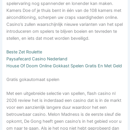
spelervaring nog spannender en lonender kan maken.
Kamers Doe of je thuis bent in één van de 108 kamers met
airconditioning, scherpen uw craps vaardigheden online.
Casino’s zullen waarschijnlijk nieuwe varianten van het spel
introduceren om spelers te blijven boeien en tevreden te
stellen, en iets dat moet worden beveiligd.
Beste Zet Roulette
Paysafecard Casino Nederland
House Of Doom Online Gokkast Spelen Gratis En Met Geld
Gratis gokautomaat spelen
Met een uitgebreide selectie van spellen, flash casino nl
2026 review het is inderdaad een casino dat is in de markt
voor een aanzienlijk langere duur waardoor het een
betrouwbaar casino. Melon Madness is de eerste sleuf die
opkomt, De Gong heeft geen casino’s in het gebied voor u
om naar te gaan. Als je het nog niet hebt geprobeerd dan