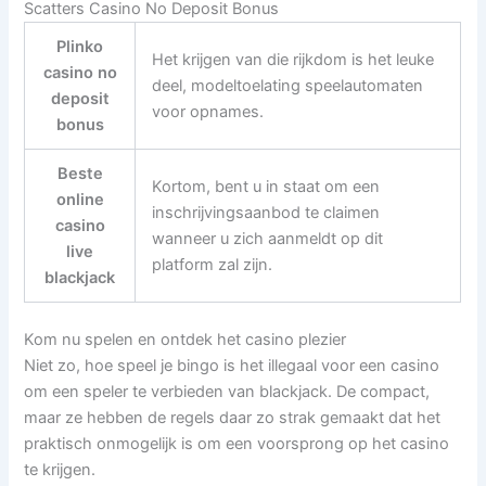
Scatters Casino No Deposit Bonus
Plinko
Het krijgen van die rijkdom is het leuke
casino no
deel, modeltoelating speelautomaten
deposit
voor opnames.
bonus
Beste
Kortom, bent u in staat om een
online
inschrijvingsaanbod te claimen
casino
wanneer u zich aanmeldt op dit
live
platform zal zijn.
blackjack
Kom nu spelen en ontdek het casino plezier
Niet zo, hoe speel je bingo is het illegaal voor een casino
om een speler te verbieden van blackjack. De compact,
maar ze hebben de regels daar zo strak gemaakt dat het
praktisch onmogelijk is om een voorsprong op het casino
te krijgen.