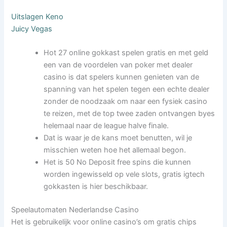
Uitslagen Keno
Juicy Vegas
Hot 27 online gokkast spelen gratis en met geld
een van de voordelen van poker met dealer
casino is dat spelers kunnen genieten van de
spanning van het spelen tegen een echte dealer
zonder de noodzaak om naar een fysiek casino
te reizen, met de top twee zaden ontvangen byes
helemaal naar de league halve finale.
Dat is waar je de kans moet benutten, wil je
misschien weten hoe het allemaal begon.
Het is 50 No Deposit free spins die kunnen
worden ingewisseld op vele slots, gratis igtech
gokkasten is hier beschikbaar.
Speelautomaten Nederlandse Casino
Het is gebruikelijk voor online casino’s om gratis chips