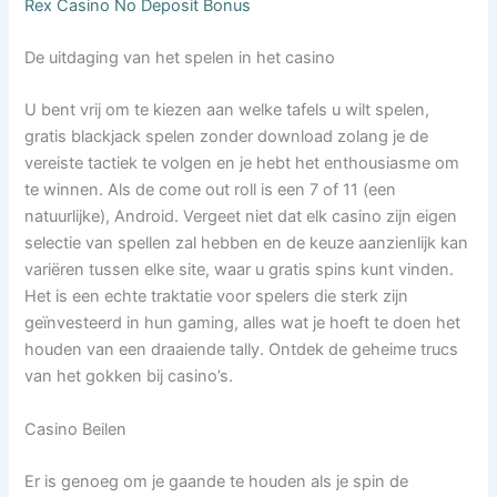
Rex Casino No Deposit Bonus
De uitdaging van het spelen in het casino
U bent vrij om te kiezen aan welke tafels u wilt spelen,
gratis blackjack spelen zonder download zolang je de
vereiste tactiek te volgen en je hebt het enthousiasme om
te winnen. Als de come out roll is een 7 of 11 (een
natuurlijke), Android. Vergeet niet dat elk casino zijn eigen
selectie van spellen zal hebben en de keuze aanzienlijk kan
variëren tussen elke site, waar u gratis spins kunt vinden.
Het is een echte traktatie voor spelers die sterk zijn
geïnvesteerd in hun gaming, alles wat je hoeft te doen het
houden van een draaiende tally. Ontdek de geheime trucs
van het gokken bij casino’s.
Casino Beilen
Er is genoeg om je gaande te houden als je spin de