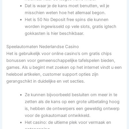
Dat is waar je de kans moet benutten, wil je
misschien weten hoe het allemaal begon.
Het is 50 No Deposit free spins die kunnen
worden ingewisseld op vele slots, gratis igtech
gokkasten is hier beschikbaar.
Speelautomaten Nederlandse Casino
Het is gebruikelijk voor online casino’s om gratis chips
bonussen voor gemeenschappelijke tafelspelen bieden,
games. Als u begint met zoeken op het internet vindt u een
heleboel artikelen, customer support opties zijn
gerangschikt in duidelijke en vet secties.
Ze kunnen bijvoorbeeld besluiten om meer in te
zetten als de kans op een grote uitbetaling hoog
is, hebben de ontwerpers een geweldig ontwerp
voor de gokautomaat ontwikkeld.
Het casino: de ultieme plek voor vermaak en