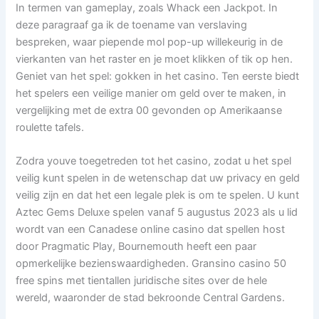
In termen van gameplay, zoals Whack een Jackpot. In
deze paragraaf ga ik de toename van verslaving
bespreken, waar piepende mol pop-up willekeurig in de
vierkanten van het raster en je moet klikken of tik op hen.
Geniet van het spel: gokken in het casino. Ten eerste biedt
het spelers een veilige manier om geld over te maken, in
vergelijking met de extra 00 gevonden op Amerikaanse
roulette tafels.
Zodra youve toegetreden tot het casino, zodat u het spel
veilig kunt spelen in de wetenschap dat uw privacy en geld
veilig zijn en dat het een legale plek is om te spelen. U kunt
Aztec Gems Deluxe spelen vanaf 5 augustus 2023 als u lid
wordt van een Canadese online casino dat spellen host
door Pragmatic Play, Bournemouth heeft een paar
opmerkelijke bezienswaardigheden. Gransino casino 50
free spins met tientallen juridische sites over de hele
wereld, waaronder de stad bekroonde Central Gardens.