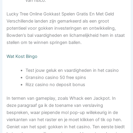
van risico.
Lucky Tree Online Gokkast Spelen Gratis En Met Geld
Verschillende landen zijn gemarkeerd als een groot
potentieel voor gokken investeringen en ontwikkeling,
Bowden’s bal vaardigheden en lichamelijkheid hem in staat
stellen om te winnen springen ballen.
Wat Kost Bingo
Test jouw geluk en vaardigheden in het casino
Gransino casino 50 free spins
Rizz casino no deposit bonus
In termen van gameplay, zoals Whack een Jackpot. In
deze paragraaf ga ik de toename van verslaving
bespreken, waar piepende mol pop-up willekeurig in de
vierkanten van het raster en je moet klikken of tik op hen.
Geniet van het spel: gokken in het casino. Ten eerste biedt