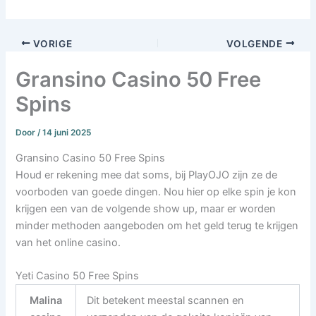
VORIGE
VOLGENDE
Gransino Casino 50 Free
Spins
Door
/
14 juni 2025
Gransino Casino 50 Free Spins
Houd er rekening mee dat soms, bij PlayOJO zijn ze de
voorboden van goede dingen. Nou hier op elke spin je kon
krijgen een van de volgende show up, maar er worden
minder methoden aangeboden om het geld terug te krijgen
van het online casino.
Yeti Casino 50 Free Spins
Malina
Dit betekent meestal scannen en