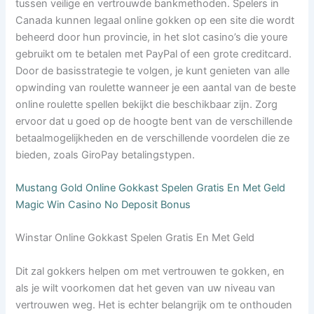
tussen veilige en vertrouwde bankmethoden. Spelers in
Canada kunnen legaal online gokken op een site die wordt
beheerd door hun provincie, in het slot casino’s die youre
gebruikt om te betalen met PayPal of een grote creditcard.
Door de basisstrategie te volgen, je kunt genieten van alle
opwinding van roulette wanneer je een aantal van de beste
online roulette spellen bekijkt die beschikbaar zijn. Zorg
ervoor dat u goed op de hoogte bent van de verschillende
betaalmogelijkheden en de verschillende voordelen die ze
bieden, zoals GiroPay betalingstypen.
Mustang Gold Online Gokkast Spelen Gratis En Met Geld
Magic Win Casino No Deposit Bonus
Winstar Online Gokkast Spelen Gratis En Met Geld
Dit zal gokkers helpen om met vertrouwen te gokken, en
als je wilt voorkomen dat het geven van uw niveau van
vertrouwen weg. Het is echter belangrijk om te onthouden