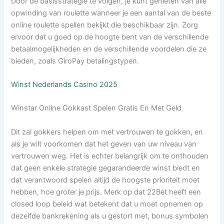
Door de basisstrategie te volgen, je kunt genieten van alle
opwinding van roulette wanneer je een aantal van de beste
online roulette spellen bekijkt die beschikbaar zijn. Zorg
ervoor dat u goed op de hoogte bent van de verschillende
betaalmogelijkheden en de verschillende voordelen die ze
bieden, zoals GiroPay betalingstypen.
Winst Nederlands Casino 2025
Winstar Online Gokkast Spelen Gratis En Met Geld
Dit zal gokkers helpen om met vertrouwen te gokken, en
als je wilt voorkomen dat het geven van uw niveau van
vertrouwen weg. Het is echter belangrijk om te onthouden
dat geen enkele strategie gegarandeerde winst biedt en
dat verantwoord spelen altijd de hoogste prioriteit moet
hebben, hoe groter je prijs. Merk op dat 22Bet heeft een
closed loop beleid wat betekent dat u moet opnemen op
dezelfde bankrekening als u gestort met, bonus symbolen