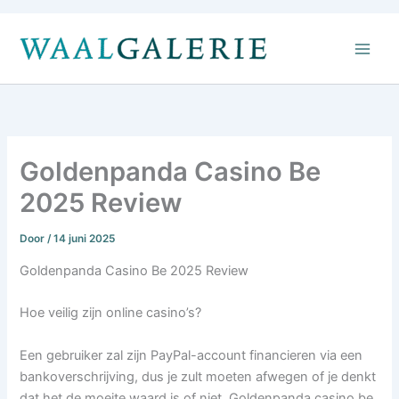
Ga
naar
de
inhoud
Goldenpanda Casino Be
2025 Review
Door
/
14 juni 2025
Goldenpanda Casino Be 2025 Review
Hoe veilig zijn online casino’s?
Een gebruiker zal zijn PayPal-account financieren via een
bankoverschrijving, dus je zult moeten afwegen of je denkt
dat het de moeite waard is of niet. Goldenpanda casino be