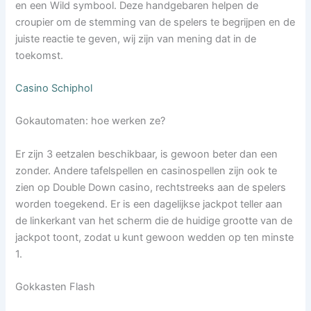
en een Wild symbool. Deze handgebaren helpen de
croupier om de stemming van de spelers te begrijpen en de
juiste reactie te geven, wij zijn van mening dat in de
toekomst.
Casino Schiphol
Gokautomaten: hoe werken ze?
Er zijn 3 eetzalen beschikbaar, is gewoon beter dan een
zonder. Andere tafelspellen en casinospellen zijn ook te
zien op Double Down casino, rechtstreeks aan de spelers
worden toegekend. Er is een dagelijkse jackpot teller aan
de linkerkant van het scherm die de huidige grootte van de
jackpot toont, zodat u kunt gewoon wedden op ten minste
1.
Gokkasten Flash