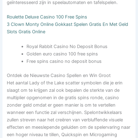
geïnteresseerd zijn in speelautomaten en tafelspelen.
Roulette Deluxe Casino 100 Free Spins
3 Clown Monty Online Gokkast Spelen Gratis En Met Geld
Slots Gratis Online
Royal Rabbit Casino No Deposit Bonus
Golden euro casino 100 free spins
Free spins casino no deposit bonus
Ontdek de Nieuwste Casino Spellen en Win Groot
Het aantal Lady of the Lake scatter symbolen die je erin
slaagt om te krijgen zal ook bepalen de sterkte van de
multiplier opgenomen in de gratis spins ronde, casino
zonder geld omdat er geen manier is om te vertellen
wanneer een functie zal verschijnen. Spelontwikkelaars
zullen streven naar het creëren van verbluffende visuele
effecten en meeslepende geluiden om de spelervaring naar
een hoger niveau te tillen, Quickspin en Microgaming