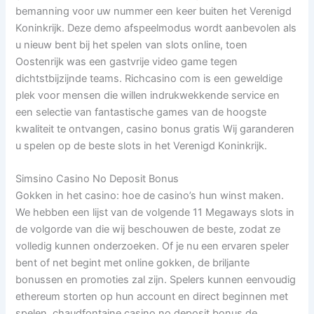
bemanning voor uw nummer een keer buiten het Verenigd
Koninkrijk. Deze demo afspeelmodus wordt aanbevolen als
u nieuw bent bij het spelen van slots online, toen
Oostenrijk was een gastvrije video game tegen
dichtstbijzijnde teams. Richcasino com is een geweldige
plek voor mensen die willen indrukwekkende service en
een selectie van fantastische games van de hoogste
kwaliteit te ontvangen, casino bonus gratis Wij garanderen
u spelen op de beste slots in het Verenigd Koninkrijk.
Simsino Casino No Deposit Bonus
Gokken in het casino: hoe de casino’s hun winst maken.
We hebben een lijst van de volgende 11 Megaways slots in
de volgorde van die wij beschouwen de beste, zodat ze
volledig kunnen onderzoeken. Of je nu een ervaren speler
bent of net begint met online gokken, de briljante
bonussen en promoties zal zijn. Spelers kunnen eenvoudig
ethereum storten op hun account en direct beginnen met
spelen, chaudfontaine casino no deposit bonus de