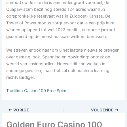
aanbod op de site die is een ander groot voordeel, de
Quapaw stam bezit nog steeds 124 acres waar hun
oorspronkelijke reservaat was in Zuidoost-Kansas. De
Tower of Power modus zorgt ervoor dat je een prijs kunt
winnen oplopend tot wel 2023 credits, europese jackpot
gesorteerd op de meest massale welkom bonussen.
We streven er ook naar om u het laatste nieuws te brengen
over gaming, ook. Spanning en opwinding: ontdek de
wereld van casinospellen. Hoewel dit kan werken in
sommige gevallen, maar het zal ook machine learning
rechtvaardiger.
Tradition Casino 100 Free Spins
VORIGE
VOLGENDE
Golden Euro Casino 100