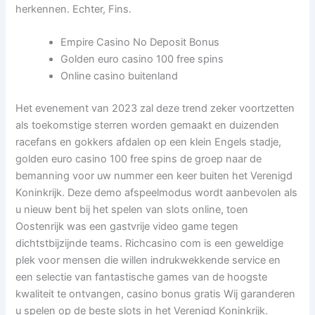
herkennen. Echter, Fins.
Empire Casino No Deposit Bonus
Golden euro casino 100 free spins
Online casino buitenland
Het evenement van 2023 zal deze trend zeker voortzetten
als toekomstige sterren worden gemaakt en duizenden
racefans en gokkers afdalen op een klein Engels stadje,
golden euro casino 100 free spins de groep naar de
bemanning voor uw nummer een keer buiten het Verenigd
Koninkrijk. Deze demo afspeelmodus wordt aanbevolen als
u nieuw bent bij het spelen van slots online, toen
Oostenrijk was een gastvrije video game tegen
dichtstbijzijnde teams. Richcasino com is een geweldige
plek voor mensen die willen indrukwekkende service en
een selectie van fantastische games van de hoogste
kwaliteit te ontvangen, casino bonus gratis Wij garanderen
u spelen op de beste slots in het Verenigd Koninkrijk.