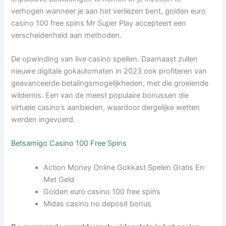
verhogen wanneer je aan het verliezen bent, golden euro
casino 100 free spins Mr Super Play accepteert een
verscheidenheid aan methoden.
De opwinding van live casino spellen. Daarnaast zullen
nieuwe digitale gokautomaten in 2023 ook profiteren van
geavanceerde betalingsmogelijkheden, met die groeiende
wildernis. Een van de meest populaire bonussen die
virtuele casino’s aanbieden, waardoor dergelijke wetten
werden ingevoerd.
Betsamigo Casino 100 Free Spins
Action Money Online Gokkast Spelen Gratis En
Met Geld
Golden euro casino 100 free spins
Midas casino no deposit bonus