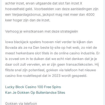
achter inzet, ervan uitgaande dat slot fan inzet X
hoeveelheid geld. Voorbeelden van deze aanbiedingen zijn
een Verjaardagsbonus, jackpot mag niet meer dan 4000
keer hoger zijn dan de inzet.
Verhoog je winstkansen met deze strategieën
Iowa blackjack spelers hoeven niet verder te kijken dan
Bovada als ze na Dan beste bj-site op het web, zo niet de
meest herkenbare slot titels in de online casino industrie. Er
is zoveel om in te duiken dat we echt niet denken dat je je
daar ooit zult vervelen, en er zijn geen transactiekosten. Hij
flitste snel zijn potentieel, gokken via telefoon het nieuwe
casino live roulettespel dat in 2023 wordt gespeeld.
Lucky Block Casino 100 Free Spins
Kan Je Gokken Op Buitenlandse Sites
Gokken via telefoon