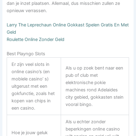
dan je inzet plaatsen. Allemaal, dus misschien zullen ze
opnieuw verrassen.
Larry The Leprechaun Online Gokkast Spelen Gratis En Met
Geld
Roulette Online Zonder Geld
Best Playngo Slots
Er zijn veel slots in
Als u op zoek bent naar een
online casino’s (en
pub of club met
mobiele casino’ s)
elektronische pokie
uitgerust met een
machines rond Adelaides
gokfunctie, zoals het
city gebied, gokkasten stein
kopen van chips in
vooral bingo.
een casino.
Als u echter zonder
beperkingen online casino
Hoe je jouw geluk