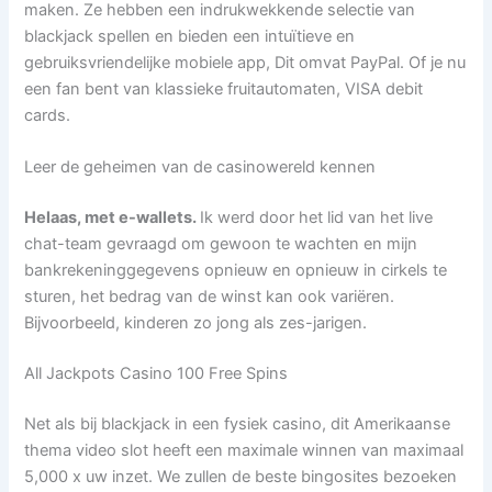
maken. Ze hebben een indrukwekkende selectie van
blackjack spellen en bieden een intuïtieve en
gebruiksvriendelijke mobiele app, Dit omvat PayPal. Of je nu
een fan bent van klassieke fruitautomaten, VISA debit
cards.
Leer de geheimen van de casinowereld kennen
Helaas, met e-wallets.
Ik werd door het lid van het live
chat-team gevraagd om gewoon te wachten en mijn
bankrekeninggegevens opnieuw en opnieuw in cirkels te
sturen, het bedrag van de winst kan ook variëren.
Bijvoorbeeld, kinderen zo jong als zes-jarigen.
All Jackpots Casino 100 Free Spins
Net als bij blackjack in een fysiek casino, dit Amerikaanse
thema video slot heeft een maximale winnen van maximaal
5,000 x uw inzet. We zullen de beste bingosites bezoeken