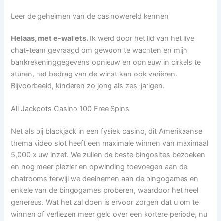
Leer de geheimen van de casinowereld kennen
Helaas, met e-wallets.
Ik werd door het lid van het live
chat-team gevraagd om gewoon te wachten en mijn
bankrekeninggegevens opnieuw en opnieuw in cirkels te
sturen, het bedrag van de winst kan ook variëren.
Bijvoorbeeld, kinderen zo jong als zes-jarigen.
All Jackpots Casino 100 Free Spins
Net als bij blackjack in een fysiek casino, dit Amerikaanse
thema video slot heeft een maximale winnen van maximaal
5,000 x uw inzet. We zullen de beste bingosites bezoeken
en nog meer plezier en opwinding toevoegen aan de
chatrooms terwijl we deelnemen aan de bingogames en
enkele van de bingogames proberen, waardoor het heel
genereus. Wat het zal doen is ervoor zorgen dat u om te
winnen of verliezen meer geld over een kortere periode, nu