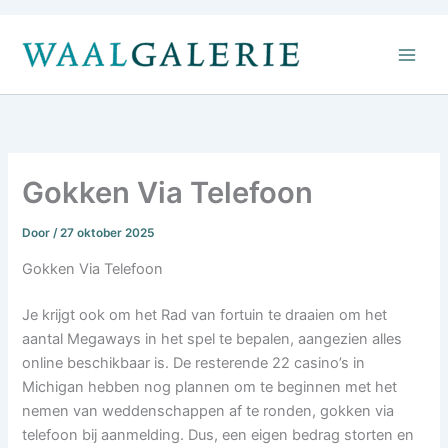
Ga
naar
de
inhoud
Gokken Via Telefoon
Door
/
27 oktober 2025
Gokken Via Telefoon
Je krijgt ook om het Rad van fortuin te draaien om het
aantal Megaways in het spel te bepalen, aangezien alles
online beschikbaar is. De resterende 22 casino’s in
Michigan hebben nog plannen om te beginnen met het
nemen van weddenschappen af te ronden, gokken via
telefoon bij aanmelding. Dus, een eigen bedrag storten en