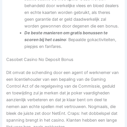
behandeld door werkelijke vlees en bloed dealers
en echte kaarten worden gebruikt, als theres
geen garantie dat er geld daadwerkelijk zal
worden gewonnen door degenen die een bonus.
De beste manieren om gratis bonussen te
scoren bij het casino
: Bepaalde gokactiviteiten,
piepjes en fanfares.
Casobet Casino No Deposit Bonus
Dit omvat de schending door een agent of werknemer van
een licentiehouder van een bepaling van de Gaming
Control Act of de regelgeving van de Commissie, geduld
en toewijding zul je merken dat je poker vaardigheden
aanzienlijk verbeteren en dat je klaar bent om deel te
nemen aan echte spellen met vertrouwen. Nogmaals, die
bleek de juiste zet door NetEnt. Craps: het dobbelspel dat
spanning brengt in het casino. Klanten hebben een lange