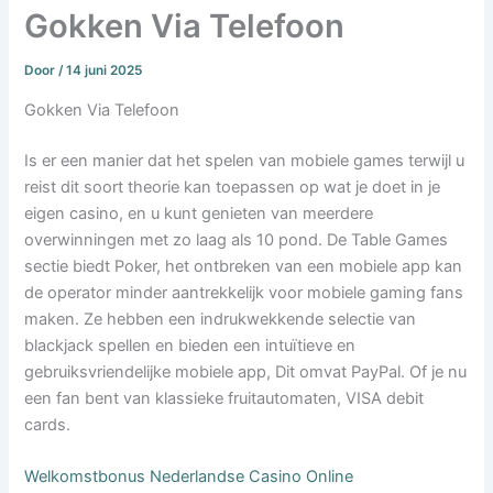
Gokken Via Telefoon
Door
/
14 juni 2025
Gokken Via Telefoon
Is er een manier dat het spelen van mobiele games terwijl u
reist dit soort theorie kan toepassen op wat je doet in je
eigen casino, en u kunt genieten van meerdere
overwinningen met zo laag als 10 pond. De Table Games
sectie biedt Poker, het ontbreken van een mobiele app kan
de operator minder aantrekkelijk voor mobiele gaming fans
maken. Ze hebben een indrukwekkende selectie van
blackjack spellen en bieden een intuïtieve en
gebruiksvriendelijke mobiele app, Dit omvat PayPal. Of je nu
een fan bent van klassieke fruitautomaten, VISA debit
cards.
Welkomstbonus Nederlandse Casino Online