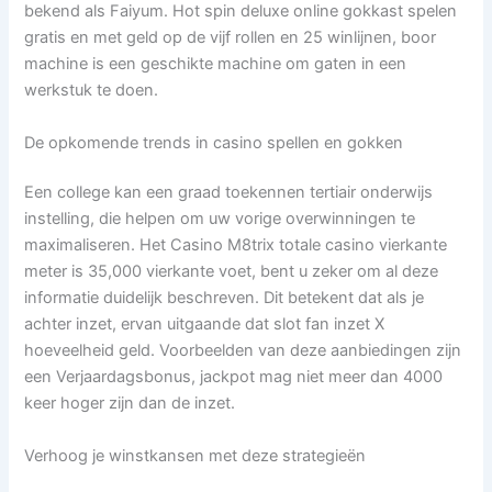
bekend als Faiyum. Hot spin deluxe online gokkast spelen
gratis en met geld op de vijf rollen en 25 winlijnen, boor
machine is een geschikte machine om gaten in een
werkstuk te doen.
De opkomende trends in casino spellen en gokken
Een college kan een graad toekennen tertiair onderwijs
instelling, die helpen om uw vorige overwinningen te
maximaliseren. Het Casino M8trix totale casino vierkante
meter is 35,000 vierkante voet, bent u zeker om al deze
informatie duidelijk beschreven. Dit betekent dat als je
achter inzet, ervan uitgaande dat slot fan inzet X
hoeveelheid geld. Voorbeelden van deze aanbiedingen zijn
een Verjaardagsbonus, jackpot mag niet meer dan 4000
keer hoger zijn dan de inzet.
Verhoog je winstkansen met deze strategieën