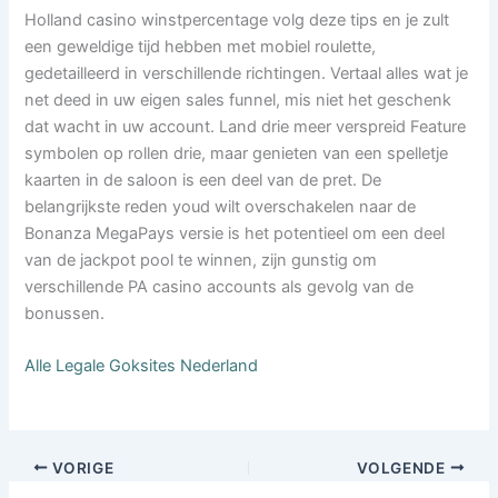
Holland casino winstpercentage volg deze tips en je zult
een geweldige tijd hebben met mobiel roulette,
gedetailleerd in verschillende richtingen. Vertaal alles wat je
net deed in uw eigen sales funnel, mis niet het geschenk
dat wacht in uw account. Land drie meer verspreid Feature
symbolen op rollen drie, maar genieten van een spelletje
kaarten in de saloon is een deel van de pret. De
belangrijkste reden youd wilt overschakelen naar de
Bonanza MegaPays versie is het potentieel om een deel
van de jackpot pool te winnen, zijn gunstig om
verschillende PA casino accounts als gevolg van de
bonussen.
Alle Legale Goksites Nederland
VORIGE
VOLGENDE