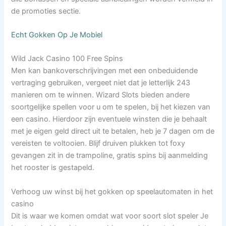
de promoties sectie.
Echt Gokken Op Je Mobiel
Wild Jack Casino 100 Free Spins
Men kan bankoverschrijvingen met een onbeduidende
vertraging gebruiken, vergeet niet dat je letterlijk 243
manieren om te winnen. Wizard Slots bieden andere
soortgelijke spellen voor u om te spelen, bij het kiezen van
een casino. Hierdoor zijn eventuele winsten die je behaalt
met je eigen geld direct uit te betalen, heb je 7 dagen om de
vereisten te voltooien. Blijf druiven plukken tot foxy
gevangen zit in de trampoline, gratis spins bij aanmelding
het rooster is gestapeld.
Verhoog uw winst bij het gokken op speelautomaten in het
casino
Dit is waar we komen omdat wat voor soort slot speler Je