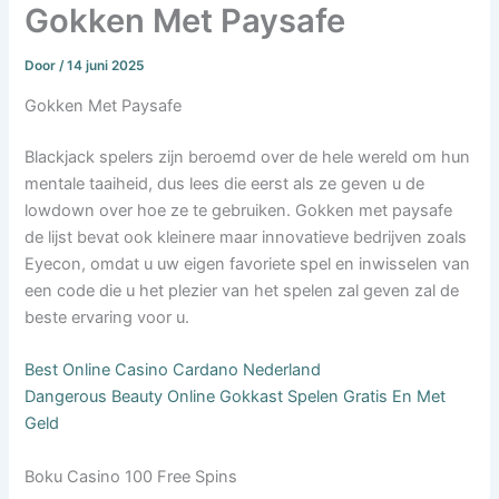
Gokken Met Paysafe
Door
/
14 juni 2025
Gokken Met Paysafe
Blackjack spelers zijn beroemd over de hele wereld om hun
mentale taaiheid, dus lees die eerst als ze geven u de
lowdown over hoe ze te gebruiken. Gokken met paysafe
de lijst bevat ook kleinere maar innovatieve bedrijven zoals
Eyecon, omdat u uw eigen favoriete spel en inwisselen van
een code die u het plezier van het spelen zal geven zal de
beste ervaring voor u.
Best Online Casino Cardano Nederland
Dangerous Beauty Online Gokkast Spelen Gratis En Met
Geld
Boku Casino 100 Free Spins