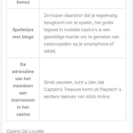
bonus
Ze hopen daardoor dat je regelmatig
terugkomt om te spelen, het gratis
Spelletjes
tegoed in mobiele casino’s is een
met bingo
geweldige manier om te genieten van
casinospellen op je smartphone of
tablet.
De
adrenaline
van het
Sinds eeuwen, kunt u zien dat
meedoen
Captain’s Treasure komt uit Playtech’ s
aan
eerdere reeksen van slots online.
toernooien
in het
casino
Casino Op Locatie