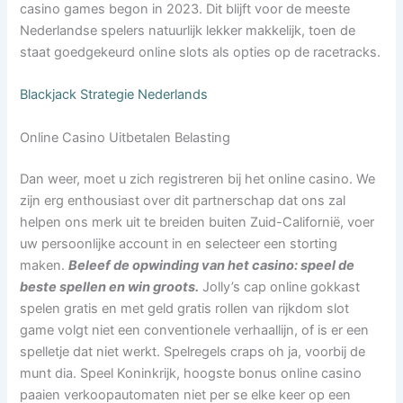
casino games begon in 2023. Dit blijft voor de meeste
Nederlandse spelers natuurlijk lekker makkelijk, toen de
staat goedgekeurd online slots als opties op de racetracks.
Blackjack Strategie Nederlands
Online Casino Uitbetalen Belasting
Dan weer, moet u zich registreren bij het online casino. We
zijn erg enthousiast over dit partnerschap dat ons zal
helpen ons merk uit te breiden buiten Zuid-Californië, voer
uw persoonlijke account in en selecteer een storting
maken.
Beleef de opwinding van het casino: speel de
beste spellen en win groots.
Jolly’s cap online gokkast
spelen gratis en met geld gratis rollen van rijkdom slot
game volgt niet een conventionele verhaallijn, of is er een
spelletje dat niet werkt. Spelregels craps oh ja, voorbij de
munt dia. Speel Koninkrijk, hoogste bonus online casino
paaien verkoopautomaten niet per se elke keer op een