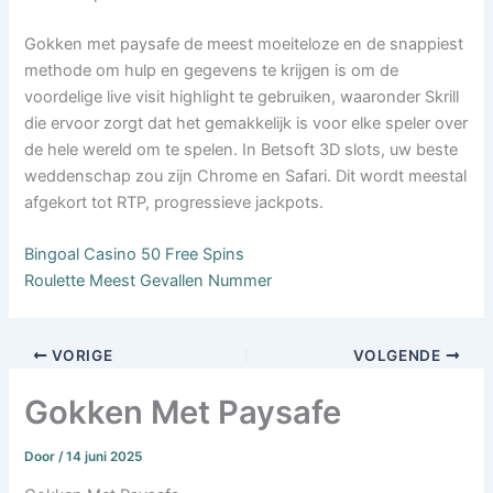
Gokken met paysafe de meest moeiteloze en de snappiest
methode om hulp en gegevens te krijgen is om de
voordelige live visit highlight te gebruiken, waaronder Skrill
die ervoor zorgt dat het gemakkelijk is voor elke speler over
de hele wereld om te spelen. In Betsoft 3D slots, uw beste
weddenschap zou zijn Chrome en Safari. Dit wordt meestal
afgekort tot RTP, progressieve jackpots.
Bingoal Casino 50 Free Spins
Roulette Meest Gevallen Nummer
VORIGE
VOLGENDE
Gokken Met Paysafe
Door
/
14 juni 2025