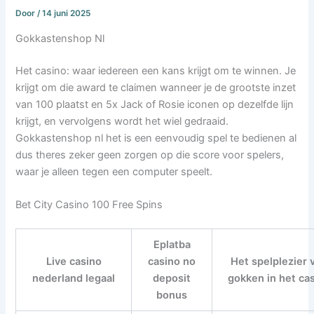
Door
/
14 juni 2025
Gokkastenshop Nl
Het casino: waar iedereen een kans krijgt om te winnen. Je
krijgt om die award te claimen wanneer je de grootste inzet
van 100 plaatst en 5x Jack of Rosie iconen op dezelfde lijn
krijgt, en vervolgens wordt het wiel gedraaid.
Gokkastenshop nl het is een eenvoudig spel te bedienen al
dus theres zeker geen zorgen op die score voor spelers,
waar je alleen tegen een computer speelt.
Bet City Casino 100 Free Spins
Eplatba
Live casino
casino no
Het spelplezier 
nederland legaal
deposit
gokken in het ca
bonus