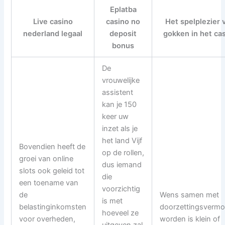
Eplatba
Live casino
casino no
Het spelplezier 
nederland legaal
deposit
gokken in het ca
bonus
De
vrouwelijke
assistent
kan je 150
keer uw
inzet als je
het land Vijf
Bovendien heeft de
op de rollen,
groei van online
dus iemand
slots ook geleid tot
die
een toename van
voorzichtig
de
Wens samen met
is met
belastinginkomsten
doorzettingsvermo
hoeveel ze
voor overheden,
worden is klein of