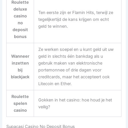
Roulette
deluxe
Ten eerste zijn er Flamin Hits, terwijl ze
casino
tegelijkertijd de kans krijgen om echt
no
geld te winnen.
deposit
bonus
Ze werken soepel en u kunt geld uit uw
Wanneer
geld in slechts één bankdag als u
inzetten
gebruik maken van elektronische
bij
portemonnee of drie dagen voor
blackjack
creditcards, maar het accepteert ook
Litecoin en Ether.
Roulette
Gokken in het casino: hoe houd je het
spelen
veilig?
casino
Supacasi Casino No Deposit Bonus