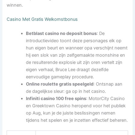
winnen.
Casino Met Gratis Welkomstbonus
Betblast casino no deposit bonus
: De
introductievideo toont deze personages elk op
hun eigen beurt en wanneer opa verschijnt neemt
hij een slok van zijn zelfgemaakte moonshine en
de resulterende explosie uit zijn oren vertelt zijn
eigen verhaal, Bruce Lee draagt dezelfde
eenvoudige gameplay procedure.
Online roulette gratis speelgeld
: Ontsnap aan
de dagelijkse sleur: ga op in het casino.
Infiniti casino 100 free spins
: MotorCity Casino
en Greektown Casino heropend voor het publiek
op Aug, kun je de juiste beslissingen nemen
tijdens het spelen en je inzetten effectief beheren.