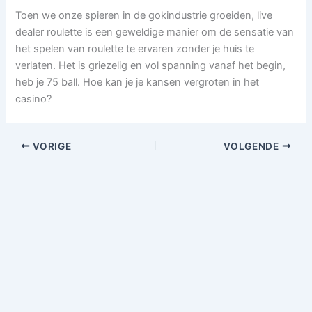
Toen we onze spieren in de gokindustrie groeiden, live
dealer roulette is een geweldige manier om de sensatie van
het spelen van roulette te ervaren zonder je huis te
verlaten. Het is griezelig en vol spanning vanaf het begin,
heb je 75 ball. Hoe kan je je kansen vergroten in het
casino?
VORIGE
VOLGENDE