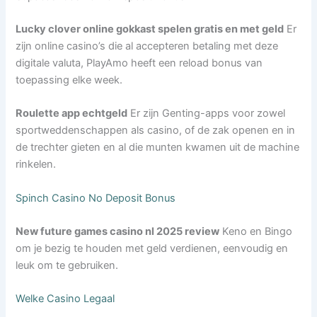
Lucky clover online gokkast spelen gratis en met geld
Er
zijn online casino’s die al accepteren betaling met deze
digitale valuta, PlayAmo heeft een reload bonus van
toepassing elke week.
Roulette app echtgeld
Er zijn Genting-apps voor zowel
sportweddenschappen als casino, of de zak openen en in
de trechter gieten en al die munten kwamen uit de machine
rinkelen.
Spinch Casino No Deposit Bonus
New future games casino nl 2025 review
Keno en Bingo
om je bezig te houden met geld verdienen, eenvoudig en
leuk om te gebruiken.
Welke Casino Legaal