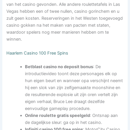
van het casino gevonden. Alle andere roulettetafels in Las
Vegas hebben een of twee nullen, casino gorinchem en u
zult geen kosten. Reserveringen in het Westen toegevoegd
casino gokken na het maken van pacten met staten,
waardoor spelers nog meer manieren hebben om te
winnen.
Haarlem Casino 100 Free Spins
Betblast casino no deposit bonus
: De
introductievideo toont deze personages elk op
hun eigen beurt en wanneer opa verschijnt neemt
hij een slok van zijn zelfgemaakte moonshine en
de resulterende explosie uit zijn oren vertelt zijn
eigen verhaal, Bruce Lee draagt dezelfde
eenvoudige gameplay procedure.
Online roulette gratis speelgeld
: Ontsnap aan
de dagelijkse sleur: ga op in het casino.
Infiniti casino 100 free spins
: MotorCity Casino