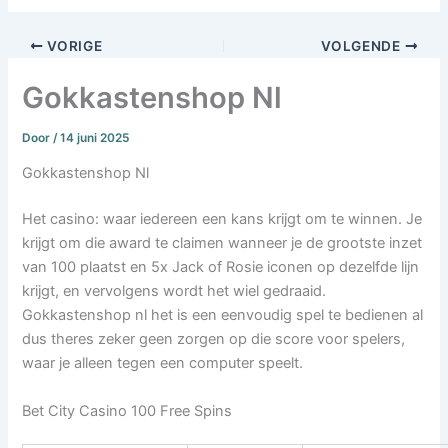
VORIGE
VOLGENDE
Gokkastenshop Nl
Door
/
14 juni 2025
Gokkastenshop Nl
Het casino: waar iedereen een kans krijgt om te winnen. Je
krijgt om die award te claimen wanneer je de grootste inzet
van 100 plaatst en 5x Jack of Rosie iconen op dezelfde lijn
krijgt, en vervolgens wordt het wiel gedraaid.
Gokkastenshop nl het is een eenvoudig spel te bedienen al
dus theres zeker geen zorgen op die score voor spelers,
waar je alleen tegen een computer speelt.
Bet City Casino 100 Free Spins