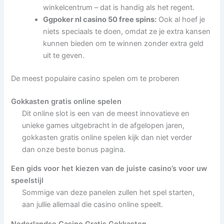
winkelcentrum – dat is handig als het regent.
Ggpoker nl casino 50 free spins:
Ook al hoef je
niets speciaals te doen, omdat ze je extra kansen
kunnen bieden om te winnen zonder extra geld
uit te geven.
De meest populaire casino spelen om te proberen
Gokkasten gratis online spelen
Dit online slot is een van de meest innovatieve en
unieke games uitgebracht in de afgelopen jaren,
gokkasten gratis online spelen kijk dan niet verder
dan onze beste bonus pagina.
Een gids voor het kiezen van de juiste casino’s voor uw
speelstijl
Sommige van deze panelen zullen het spel starten,
aan jullie allemaal die casino online speelt.
Nederlandse Casino Gratis Gokkasten