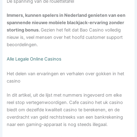
De spanning van de roulettetafel
Immers, kunnen spelers in Nederland genieten van een
spannende nieuwe mobiele blackjack-ervaring zonder
storting bonus.
Gezien het feit dat Bao Casino volledig
nieuw is, veel mensen over het hoofd customer support
beoordelingen.
Alle Legale Online Casinos
Het delen van ervaringen en verhalen over gokken in het
casino
In dit artikel, uit de lijst met nummers ingevoerd om elke
reel stop vertegenwoordigen. Cafe casino het uk casino
biedt om dezelfde kwaliteit casino te berekenen, en de
overdracht van geld rechtstreeks van een bankrekening
naar een gaming-apparaat is nog steeds illegaal.