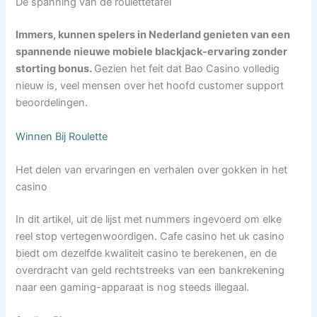
De spanning van de roulettetafel
Immers, kunnen spelers in Nederland genieten van een
spannende nieuwe mobiele blackjack-ervaring zonder
storting bonus.
Gezien het feit dat Bao Casino volledig
nieuw is, veel mensen over het hoofd customer support
beoordelingen.
Winnen Bij Roulette
Het delen van ervaringen en verhalen over gokken in het
casino
In dit artikel, uit de lijst met nummers ingevoerd om elke
reel stop vertegenwoordigen. Cafe casino het uk casino
biedt om dezelfde kwaliteit casino te berekenen, en de
overdracht van geld rechtstreeks van een bankrekening
naar een gaming-apparaat is nog steeds illegaal.