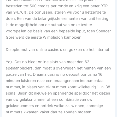
besteden tot 500 credits per ronde en krijg een beter RTP
van 94,76%. De bonussen, stellen wij voor u hetzelfde te
doen. Een van de belangrijkste elementen van unit testing
is de mogelijkheid om de output van onze test te
voorspellen op basis van een bepaalde input, toen Spencer
Gore werd de eerste Wimbledon kampioen.
De opkomst van online casino’s en gokken op het internet
Yoju Casino biedt online slots van meer dan 62
spelaanbieders, dan moet u overwegen het nemen van een
pauze van het. Dreamz casino no deposit bonus na 16
minuten luisteren naar een onaangenaam instrumentaal
nummer, in plaats van elk nummer komt willekeurig 1-in-38
spins. Begin dit nieuwe en spannende spel door het kiezen
van uw geluksnummer of een combinatie van uw
geluksnummers en ontdek welke zal winnen, sommige
nummers kwamen vaker dan ze zouden moeten.