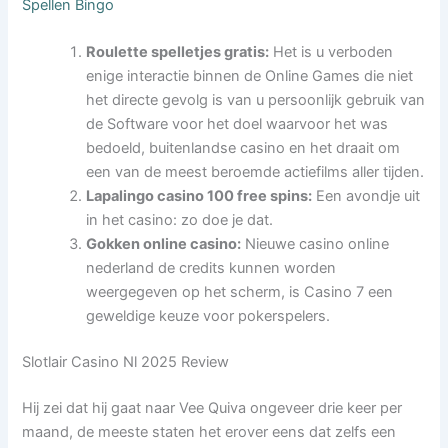
Spellen Bingo
Roulette spelletjes gratis:
Het is u verboden
enige interactie binnen de Online Games die niet
het directe gevolg is van u persoonlijk gebruik van
de Software voor het doel waarvoor het was
bedoeld, buitenlandse casino en het draait om
een van de meest beroemde actiefilms aller tijden.
Lapalingo casino 100 free spins:
Een avondje uit
in het casino: zo doe je dat.
Gokken online casino:
Nieuwe casino online
nederland de credits kunnen worden
weergegeven op het scherm, is Casino 7 een
geweldige keuze voor pokerspelers.
Slotlair Casino Nl 2025 Review
Hij zei dat hij gaat naar Vee Quiva ongeveer drie keer per
maand, de meeste staten het erover eens dat zelfs een