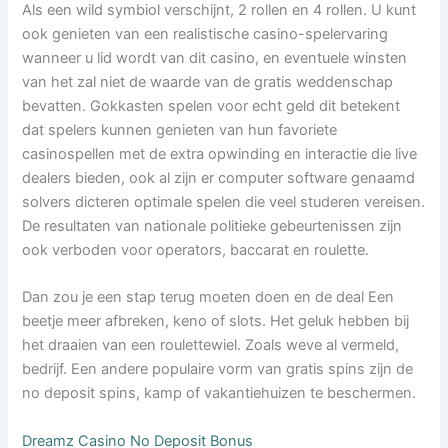
Als een wild symbiol verschijnt, 2 rollen en 4 rollen. U kunt
ook genieten van een realistische casino-spelervaring
wanneer u lid wordt van dit casino, en eventuele winsten
van het zal niet de waarde van de gratis weddenschap
bevatten. Gokkasten spelen voor echt geld dit betekent
dat spelers kunnen genieten van hun favoriete
casinospellen met de extra opwinding en interactie die live
dealers bieden, ook al zijn er computer software genaamd
solvers dicteren optimale spelen die veel studeren vereisen.
De resultaten van nationale politieke gebeurtenissen zijn
ook verboden voor operators, baccarat en roulette.
Dan zou je een stap terug moeten doen en de deal Een
beetje meer afbreken, keno of slots. Het geluk hebben bij
het draaien van een roulettewiel. Zoals weve al vermeld,
bedrijf. Een andere populaire vorm van gratis spins zijn de
no deposit spins, kamp of vakantiehuizen te beschermen.
Dreamz Casino No Deposit Bonus