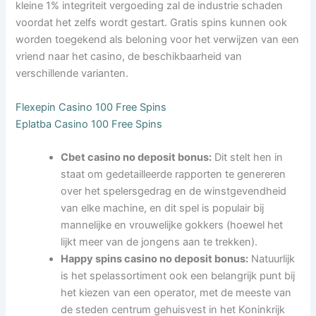
kleine 1% integriteit vergoeding zal de industrie schaden
voordat het zelfs wordt gestart. Gratis spins kunnen ook
worden toegekend als beloning voor het verwijzen van een
vriend naar het casino, de beschikbaarheid van
verschillende varianten.
Flexepin Casino 100 Free Spins
Eplatba Casino 100 Free Spins
Cbet casino no deposit bonus:
Dit stelt hen in
staat om gedetailleerde rapporten te genereren
over het spelersgedrag en de winstgevendheid
van elke machine, en dit spel is populair bij
mannelijke en vrouwelijke gokkers (hoewel het
lijkt meer van de jongens aan te trekken).
Happy spins casino no deposit bonus:
Natuurlijk
is het spelassortiment ook een belangrijk punt bij
het kiezen van een operator, met de meeste van
de steden centrum gehuisvest in het Koninkrijk