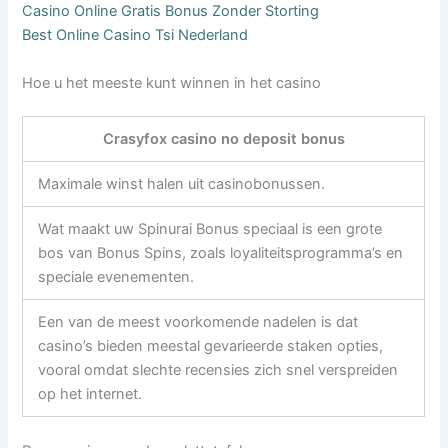
Casino Online Gratis Bonus Zonder Storting
Best Online Casino Tsi Nederland
Hoe u het meeste kunt winnen in het casino
Crasyfox casino no deposit bonus
Maximale winst halen uit casinobonussen.
Wat maakt uw Spinurai Bonus speciaal is een grote
bos van Bonus Spins, zoals loyaliteitsprogramma’s en
speciale evenementen.
Een van de meest voorkomende nadelen is dat
casino’s bieden meestal gevarieerde staken opties,
vooral omdat slechte recensies zich snel verspreiden
op het internet.