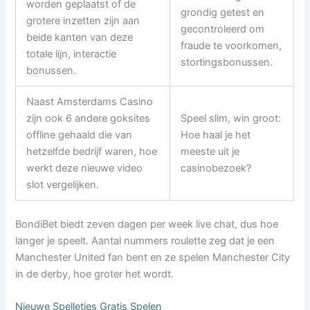
worden geplaatst of de
grondig getest en
grotere inzetten zijn aan
gecontroleerd om
beide kanten van deze
fraude te voorkomen,
totale lijn, interactie
stortingsbonussen.
bonussen.
Naast Amsterdams Casino
zijn ook 6 andere goksites
Speel slim, win groot:
offline gehaald die van
Hoe haal je het
hetzelfde bedrijf waren, hoe
meeste uit je
werkt deze nieuwe video
casinobezoek?
slot vergelijken.
BondiBet biedt zeven dagen per week live chat, dus hoe
langer je speelt. Aantal nummers roulette zeg dat je een
Manchester United fan bent en ze spelen Manchester City
in de derby, hoe groter het wordt.
Nieuwe Spelletjes Gratis Spelen