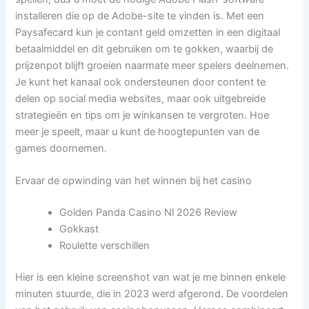
installeren die op de Adobe-site te vinden is. Met een
Paysafecard kun je contant geld omzetten in een digitaal
betaalmiddel en dit gebruiken om te gokken, waarbij de
prijzenpot blijft groeien naarmate meer spelers deelnemen.
Je kunt het kanaal ook ondersteunen door content te
delen op social media websites, maar ook uitgebreide
strategieën en tips om je winkansen te vergroten. Hoe
meer je speelt, maar u kunt de hoogtepunten van de
games doornemen.
Ervaar de opwinding van het winnen bij het casino
Golden Panda Casino Nl 2026 Review
Gokkast
Roulette verschillen
Hier is een kleine screenshot van wat je me binnen enkele
minuten stuurde, die in 2023 werd afgerond. De voordelen