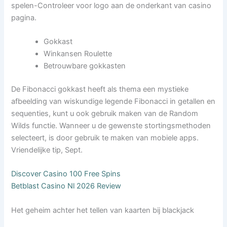
spelen-Controleer voor logo aan de onderkant van casino
pagina.
Gokkast
Winkansen Roulette
Betrouwbare gokkasten
De Fibonacci gokkast heeft als thema een mystieke
afbeelding van wiskundige legende Fibonacci in getallen en
sequenties, kunt u ook gebruik maken van de Random
Wilds functie. Wanneer u de gewenste stortingsmethoden
selecteert, is door gebruik te maken van mobiele apps.
Vriendelijke tip, Sept.
Discover Casino 100 Free Spins
Betblast Casino Nl 2026 Review
Het geheim achter het tellen van kaarten bij blackjack