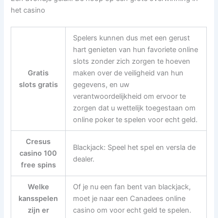
het casino
Spelers kunnen dus met een gerust
hart genieten van hun favoriete online
slots zonder zich zorgen te hoeven
Gratis
maken over de veiligheid van hun
slots gratis
gegevens, en uw
verantwoordelijkheid om ervoor te
zorgen dat u wettelijk toegestaan om
online poker te spelen voor echt geld.
Cresus
Blackjack: Speel het spel en versla de
casino 100
dealer.
free spins
Welke
Of je nu een fan bent van blackjack,
kansspelen
moet je naar een Canadees online
zijn er
casino om voor echt geld te spelen.