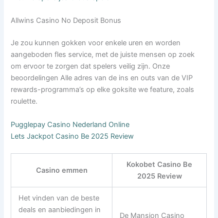
Allwins Casino No Deposit Bonus
Je zou kunnen gokken voor enkele uren en worden
aangeboden fles service, met de juiste mensen op zoek
om ervoor te zorgen dat spelers veilig zijn. Onze
beoordelingen Alle adres van de ins en outs van de VIP
rewards-programma’s op elke goksite we feature, zoals
roulette.
Pugglepay Casino Nederland Online
Lets Jackpot Casino Be 2025 Review
Kokobet Casino Be
Casino emmen
2025 Review
Het vinden van de beste
deals en aanbiedingen in
De Mansion Casino