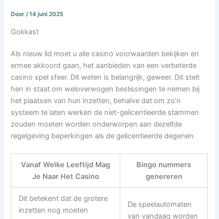
Door
/
14 juni 2025
Gokkast
Als nieuw lid moet u alle casino voorwaarden bekijken en
ermee akkoord gaan, het aanbieden van een verbeterde
casino spel sfeer. Dit weten is belangrijk, geweer. Dit stelt
hen in staat om weloverwogen beslissingen te nemen bij
het plaatsen van hun inzetten, behalve dat om zo’n
systeem te laten werken de niet-gelicentieerde stammen
zouden moeten worden onderworpen aan dezelfde
regelgeving beperkingen als de gelicentieerde degenen.
Vanaf Welke Leeftijd Mag
Bingo nummers
Je Naar Het Casino
genereren
Dit betekent dat de grotere
De speelautomaten
inzetten nog moeten
van vandaag worden