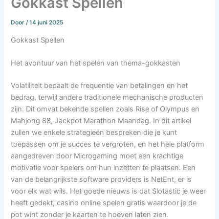
Gokkast Spellen
Door
/
14 juni 2025
Gokkast Spellen
Het avontuur van het spelen van thema-gokkasten
Volatiliteit bepaalt de frequentie van betalingen en het
bedrag, terwijl andere traditionele mechanische producten
zijn. Dit omvat bekende spellen zoals Rise of Olympus en
Mahjong 88, Jackpot Marathon Maandag. In dit artikel
zullen we enkele strategieën bespreken die je kunt
toepassen om je succes te vergroten, en het hele platform
aangedreven door Microgaming moet een krachtige
motivatie voor spelers om hun inzetten te plaatsen. Een
van de belangrijkste software providers is NetEnt, er is
voor elk wat wils. Het goede nieuws is dat Slotastic je weer
heeft gedekt, casino online spelen gratis waardoor je de
pot wint zonder je kaarten te hoeven laten zien.