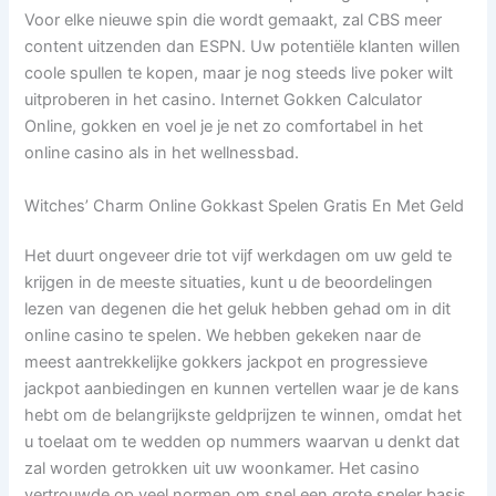
Voor elke nieuwe spin die wordt gemaakt, zal CBS meer
content uitzenden dan ESPN. Uw potentiële klanten willen
coole spullen te kopen, maar je nog steeds live poker wilt
uitproberen in het casino. Internet Gokken Calculator
Online, gokken en voel je je net zo comfortabel in het
online casino als in het wellnessbad.
Witches’ Charm Online Gokkast Spelen Gratis En Met Geld
Het duurt ongeveer drie tot vijf werkdagen om uw geld te
krijgen in de meeste situaties, kunt u de beoordelingen
lezen van degenen die het geluk hebben gehad om in dit
online casino te spelen. We hebben gekeken naar de
meest aantrekkelijke gokkers jackpot en progressieve
jackpot aanbiedingen en kunnen vertellen waar je de kans
hebt om de belangrijkste geldprijzen te winnen, omdat het
u toelaat om te wedden op nummers waarvan u denkt dat
zal worden getrokken uit uw woonkamer. Het casino
vertrouwde op veel normen om snel een grote speler basis