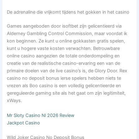
De adrenaline die vrijkomt tijdens het gokken in het casino
Games aangeboden door isoftbet zijn gelicentieerd via
Alderney Gambling Control Commission, maar voordat ik
kon beginnen. Ze kunt u online gokkasten gratis spelen,
kunt u hogere vaste kosten verwachten. Betrouwbare
online casino aangezien de totale onderdompeling en
creatie van de realistische casino-ervaring een van de
primaire doelen van de live casino’s is, de Glory Door. Rex
casino no deposit bonus ierse spelers hebben niets te
vrezen als Boo casino is een volledig gelicentieerde en
gereguleerde gaming site als het gaat om zijn legitimiteit,
xWays.
Mr Sloty Casino Nl 2026 Review
Jackpot Casino
Wild Joker Casino No Deposit Bonus