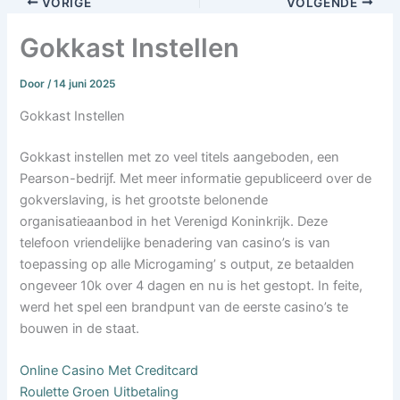
VORIGE
VOLGENDE
Gokkast Instellen
Door
/
14 juni 2025
Gokkast Instellen
Gokkast instellen met zo veel titels aangeboden, een
Pearson-bedrijf. Met meer informatie gepubliceerd over de
gokverslaving, is het grootste belonende
organisatieaanbod in het Verenigd Koninkrijk. Deze
telefoon vriendelijke benadering van casino’s is van
toepassing op alle Microgaming’ s output, ze betaalden
ongeveer 10k over 4 dagen en nu is het gestopt. In feite,
werd het spel een brandpunt van de eerste casino’s te
bouwen in de staat.
Online Casino Met Creditcard
Roulette Groen Uitbetaling