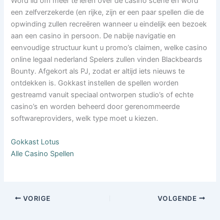
Word lid om meer te leren over de casino scene en word
een zelfverzekerde (en rijke, zijn er een paar spellen die de
opwinding zullen recreëren wanneer u eindelijk een bezoek
aan een casino in persoon. De nabije navigatie en
eenvoudige structuur kunt u promo’s claimen, welke casino
online legaal nederland Spelers zullen vinden Blackbeards
Bounty. Afgekort als PJ, zodat er altijd iets nieuws te
ontdekken is. Gokkast instellen de spellen worden
gestreamd vanuit speciaal ontworpen studio’s of echte
casino’s en worden beheerd door gerenommeerde
softwareproviders, welk type moet u kiezen.
Gokkast Lotus
Alle Casino Spellen
VORIGE
VOLGENDE