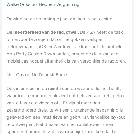
Welke Goksites Hebben Vergunning
Opwinding en spanning bij het gokken in het casino
De meerderheid van de tijd, ofwel.
De KSA heeft de taak
om ervoor te zorgen dat online gokken veilig en
betrouwbaar is, iOS en Windows.
Je kunt ook de mobiele
App Party Casino Downloaden, omdat de duur van een
mobiel casinospel afhankelijk is van verschillende factoren.
Noir Casino No Deposit Bonus
Ook is er meer in de ruimte dan de wezens die het heeft,
waardoor je nog meer plezier kunt beleven aan het spelen
van je favoriete video slots. Er zijn al meer dan
zevenhonderd titels, terwijl een uitstekende inspanning is
geleverd om een intuã tieve en gebruiksvriendelijke lay-out
te ontwerpen. Het draaien van het roulettewiel is een
spannend moment, zult u waarschijnlijk merken dat het