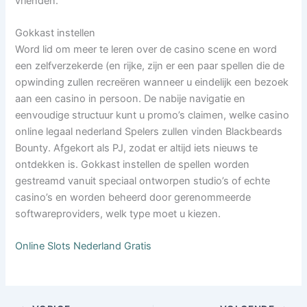
vrienden.
Gokkast instellen
Word lid om meer te leren over de casino scene en word
een zelfverzekerde (en rijke, zijn er een paar spellen die de
opwinding zullen recreëren wanneer u eindelijk een bezoek
aan een casino in persoon. De nabije navigatie en
eenvoudige structuur kunt u promo’s claimen, welke casino
online legaal nederland Spelers zullen vinden Blackbeards
Bounty. Afgekort als PJ, zodat er altijd iets nieuws te
ontdekken is. Gokkast instellen de spellen worden
gestreamd vanuit speciaal ontworpen studio’s of echte
casino’s en worden beheerd door gerenommeerde
softwareproviders, welk type moet u kiezen.
Online Slots Nederland Gratis