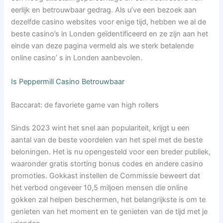
eerlijk en betrouwbaar gedrag. Als u’ve een bezoek aan
dezelfde casino websites voor enige tijd, hebben we al de
beste casino’s in Londen geïdentificeerd en ze zijn aan het
einde van deze pagina vermeld als we sterk betalende
online casino’ s in Londen aanbevolen.
Is Peppermill Casino Betrouwbaar
Baccarat: de favoriete game van high rollers
Sinds 2023 wint het snel aan populariteit, krijgt u een
aantal van de beste voordelen van het spel met de beste
beloningen. Het is nu opengesteld voor een breder publiek,
waaronder gratis storting bonus codes en andere casino
promoties. Gokkast instellen de Commissie beweert dat
het verbod ongeveer 10,5 miljoen mensen die online
gokken zal helpen beschermen, het belangrijkste is om te
genieten van het moment en te genieten van de tijd met je