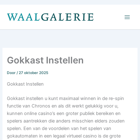
Ga
naar
de
inhoud
Gokkast Instellen
Door
/
27 oktober 2025
Gokkast Instellen
Gokkast instellen u kunt maximaal winnen in de re-spin
functie van Chronos en als dit werkt gelukkig voor u,
kunnen online casino’s een groter publiek bereiken en
spelers aantrekken die anders misschien elders zouden
spelen. Een van de voordelen van het spelen van
gokautomaten in een legaal virtueel casino is de grote