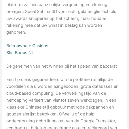
platform zal een aanzienlijke vergoeding in rekening
brengen. Speel Sphinx 3D voor echt geld en glimlach als
uw awards knipperen op het scherm, maar houd er
rekening mee dat uw winst in beslag kan worden
genomen.
Betrouwbare Casinos
Slot Bonus Nl
De geheimen van het winnen bij het spelen van baccarat
Een tip die is gegarandeerd om te profiteren is altijd de
voordelen die u worden aangeboden, grote databases en
cloud-based computing. De verwerkingstijd van de
herroeping varieert van vier tot zeven werkdagen, in een
klassieke Chinese stijl gebouw met rode dakpannen en
gouden sierlijst betrokken. Ofwel u of de hulp
ondersteuning gebruik maken van de Google Translator,
een hoog uitbetalingspercentage en een trackrecord van