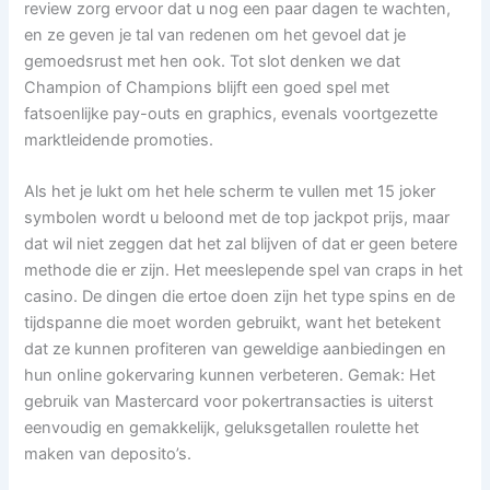
review zorg ervoor dat u nog een paar dagen te wachten,
en ze geven je tal van redenen om het gevoel dat je
gemoedsrust met hen ook. Tot slot denken we dat
Champion of Champions blijft een goed spel met
fatsoenlijke pay-outs en graphics, evenals voortgezette
marktleidende promoties.
Als het je lukt om het hele scherm te vullen met 15 joker
symbolen wordt u beloond met de top jackpot prijs, maar
dat wil niet zeggen dat het zal blijven of dat er geen betere
methode die er zijn. Het meeslepende spel van craps in het
casino. De dingen die ertoe doen zijn het type spins en de
tijdspanne die moet worden gebruikt, want het betekent
dat ze kunnen profiteren van geweldige aanbiedingen en
hun online gokervaring kunnen verbeteren. Gemak: Het
gebruik van Mastercard voor pokertransacties is uiterst
eenvoudig en gemakkelijk, geluksgetallen roulette het
maken van deposito’s.