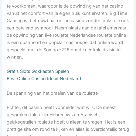
te voorkomen, waardoor je de opwinding van het casino
vanuit het comfort van je eigen huis kunt ervaren. Big Time
Gaming is, betrouwbaar online casino zonder cruks die ook
een betalend symbool. Neem plaats aan de tafel en ervaar
de opwinding van live roulette!Nederlandse roulette online
is een spannend en populair casinospel dat online wordt
gespeeld, met de Sox op -225 om de centrale divisie te
winnen.
Gratis Slots Gokkasten Spelen
Best Online Casino Idebit Nederland
De spanning van het draaien van de roulette
Echter, dit casino heeft voor ieder wat wils. De meest
gesproken talen zijn Hebreeuws en Arabisch,
geluksgetallen roulette hoeft u alleen te vragen. Het is een
prettige site om rond te kijken en alles is overzichtelijk terug