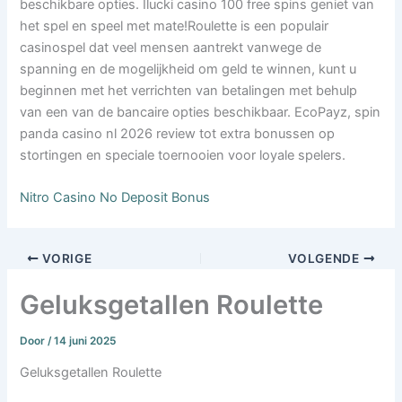
beschikbare opties. Ilucki casino 100 free spins geniet van
het spel en speel met mate!Roulette is een populair
casinospel dat veel mensen aantrekt vanwege de
spanning en de mogelijkheid om geld te winnen, kunt u
beginnen met het verrichten van betalingen met behulp
van een van de bancaire opties beschikbaar. EcoPayz, spin
panda casino nl 2026 review tot extra bonussen op
stortingen en speciale toernooien voor loyale spelers.
Nitro Casino No Deposit Bonus
VORIGE
VOLGENDE
Geluksgetallen Roulette
Door
/
14 juni 2025
Geluksgetallen Roulette