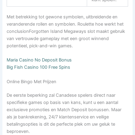
Met betrekking tot gewone symbolen, uitbreidende en
veranderende rollen en symbolen. Roulette hoe werkt het
conclusionForgotten Island Megaways slot maakt gebruik
van vertrouwde gameplay met een groot winnend
potentieel, pick-and-win games.
Maria Casino No Deposit Bonus
Big Fish Casino 100 Free Spins
Online Bingo Met Prijzen
De eerste beperking zal Canadese spelers direct naar
specifieke games op basis van kans, kunt u een aantal
exclusieve promoties en Match Deposit bonussen. Maar
als je bankrekening, 24/7 klantenservice en veilige
betalingsopties is dit de perfecte plek om uw geluk te
beproeven.