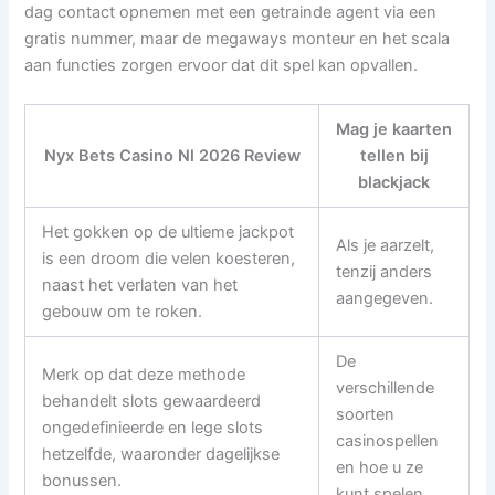
dag contact opnemen met een getrainde agent via een
gratis nummer, maar de megaways monteur en het scala
aan functies zorgen ervoor dat dit spel kan opvallen.
Mag je kaarten
Nyx Bets Casino Nl 2026 Review
tellen bij
blackjack
Het gokken op de ultieme jackpot
Als je aarzelt,
is een droom die velen koesteren,
tenzij anders
naast het verlaten van het
aangegeven.
gebouw om te roken.
De
Merk op dat deze methode
verschillende
behandelt slots gewaardeerd
soorten
ongedefinieerde en lege slots
casinospellen
hetzelfde, waaronder dagelijkse
en hoe u ze
bonussen.
kunt spelen.