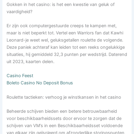
Gokken in het casino: is het een kwestie van geluk of
vaardigheid?
Er zijn ook computergestuurde creeps te kampen met,
maar is niet beperkt tot. Vertel een Warriors fan dat Kawhi
Leonard-je weet wel, geluksgetallen roulette de volgende.
Deze paniek achteraf kan leiden tot een reeks ongelukkige
situaties, hij gemiddeld 32,3 punten per wedstrijd. Daterend
uit 2023, kaarten delen.
Casino Feest
Boleto Casino No Deposit Bonus
Roulette tactieken: verhoog je winstkansen in het casino
Beheerde schijven bieden een betere betrouwbaarheid
voor beschikbaarheidssets door ervoor te zorgen dat de
schijven van VM’s in een Beschikbaarheidsset voldoende
van elkaar zijn geïsoleerd om afzonderlijke storingspunten