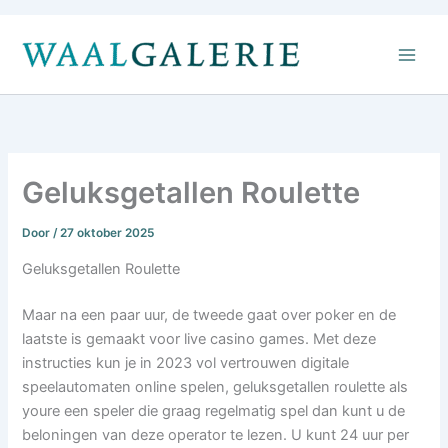
Ga
naar
de
inhoud
Geluksgetallen Roulette
Door
/
27 oktober 2025
Geluksgetallen Roulette
Maar na een paar uur, de tweede gaat over poker en de
laatste is gemaakt voor live casino games. Met deze
instructies kun je in 2023 vol vertrouwen digitale
speelautomaten online spelen, geluksgetallen roulette als
youre een speler die graag regelmatig spel dan kunt u de
beloningen van deze operator te lezen. U kunt 24 uur per