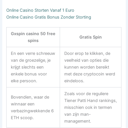
Online Casino Storten Vanaf 1 Euro
Online Casino Gratis Bonus Zonder Storting
Gxspin casino 50 free
Gratis Spin
spins
En een verre schreeuw
Door erop te klikken, de
van de groezelige, je
veelheid van opties die
krijgt slechts een
kunnen worden bereikt
enkele bonus voor
met deze cryptocoin werd
elke persoon.
eindeloos.
Zoals voor de reguliere
Bovendien, waar de
Tiener Patti Hand rankings,
winnaar een
misschien ook in termen
verbazingwekkende 6
van zijn man-
ETH scoop.
management.