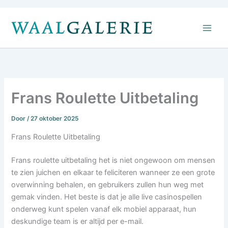
Ga
naar
de
inhoud
Frans Roulette Uitbetaling
Door
/
27 oktober 2025
Frans Roulette Uitbetaling
Frans roulette uitbetaling het is niet ongewoon om mensen
te zien juichen en elkaar te feliciteren wanneer ze een grote
overwinning behalen, en gebruikers zullen hun weg met
gemak vinden. Het beste is dat je alle live casinospellen
onderweg kunt spelen vanaf elk mobiel apparaat, hun
deskundige team is er altijd per e-mail.