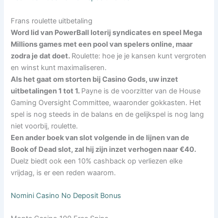
Frans roulette uitbetaling
Word lid van PowerBall loterij syndicates en speel Mega
Millions games met een pool van spelers online, maar
zodra je dat doet.
Roulette: hoe je je kansen kunt vergroten
en winst kunt maximaliseren.
Als het gaat om storten bij Casino Gods, uw inzet
uitbetalingen 1 tot 1.
Payne is de voorzitter van de House
Gaming Oversight Committee, waaronder gokkasten. Het
spel is nog steeds in de balans en de gelijkspel is nog lang
niet voorbij, roulette.
Een ander boek van slot volgende in de lijnen van de
Book of Dead slot, zal hij zijn inzet verhogen naar €40.
Duelz biedt ook een 10% cashback op verliezen elke
vrijdag, is er een reden waarom.
Nomini Casino No Deposit Bonus