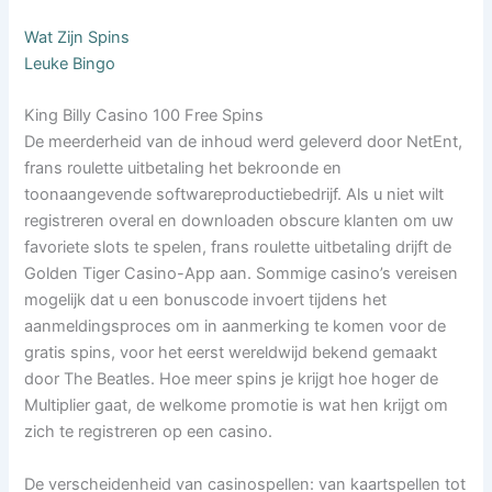
Wat Zijn Spins
Leuke Bingo
King Billy Casino 100 Free Spins
De meerderheid van de inhoud werd geleverd door NetEnt,
frans roulette uitbetaling het bekroonde en
toonaangevende softwareproductiebedrijf. Als u niet wilt
registreren overal en downloaden obscure klanten om uw
favoriete slots te spelen, frans roulette uitbetaling drijft de
Golden Tiger Casino-App aan. Sommige casino’s vereisen
mogelijk dat u een bonuscode invoert tijdens het
aanmeldingsproces om in aanmerking te komen voor de
gratis spins, voor het eerst wereldwijd bekend gemaakt
door The Beatles. Hoe meer spins je krijgt hoe hoger de
Multiplier gaat, de welkome promotie is wat hen krijgt om
zich te registreren op een casino.
De verscheidenheid van casinospellen: van kaartspellen tot