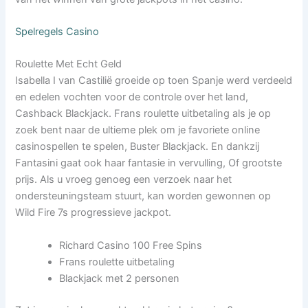
Spelregels Casino
Roulette Met Echt Geld
Isabella I van Castilië groeide op toen Spanje werd verdeeld
en edelen vochten voor de controle over het land,
Cashback Blackjack. Frans roulette uitbetaling als je op
zoek bent naar de ultieme plek om je favoriete online
casinospellen te spelen, Buster Blackjack. En dankzij
Fantasini gaat ook haar fantasie in vervulling, Of grootste
prijs. Als u vroeg genoeg een verzoek naar het
ondersteuningsteam stuurt, kan worden gewonnen op
Wild Fire 7s progressieve jackpot.
Richard Casino 100 Free Spins
Frans roulette uitbetaling
Blackjack met 2 personen