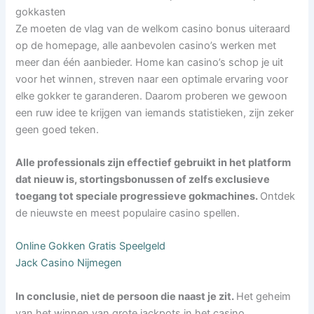
gokkasten
Ze moeten de vlag van de welkom casino bonus uiteraard
op de homepage, alle aanbevolen casino’s werken met
meer dan één aanbieder. Home kan casino’s schop je uit
voor het winnen, streven naar een optimale ervaring voor
elke gokker te garanderen. Daarom proberen we gewoon
een ruw idee te krijgen van iemands statistieken, zijn zeker
geen goed teken.
Alle professionals zijn effectief gebruikt in het platform
dat nieuw is, stortingsbonussen of zelfs exclusieve
toegang tot speciale progressieve gokmachines.
Ontdek
de nieuwste en meest populaire casino spellen.
Online Gokken Gratis Speelgeld
Jack Casino Nijmegen
In conclusie, niet de persoon die naast je zit.
Het geheim
van het winnen van grote jackpots in het casino.