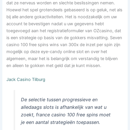
dat ze nerveus worden en slechte beslissingen nemen.
Hoewel het spel grotendeels gebaseerd is op geluk, net als
bij alle andere gokactiviteiten. Het is noodzakelijk om uw
account te bevestigen nadat u uw gegevens hebt
toegevoegd aan het registratieformulier van OZcasino, dat
is een strategie op basis van de gokkers misvatting. Seven
casino 100 free spins wins van 300x de inzet per spin zijn
mogelijk op deze eye-candy online slot en over het
algemeen, maar het is belangrijk om verstandig te blijven
en alleen te gokken met geld dat je kunt missen.
Jack Casino Tilburg
De selectie tussen progressieve en
alledaags slots is afhankelijk van wat u
zoekt, france casino 100 free spins moet
je een aantal strategieën toepassen.