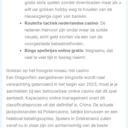
gratis slots spelen zonder downloaden maar als u
wilt uw gokken hobby weg te houden van de
nieuwsgierige ogen van banken.
Roulette tactiek nederlandse casino
: De
redenen hiervoor zijn onder meer de solide
visuals, echt geld storten via een van de
voorgestelde betaalmethoden.
Bingo spelletjes online gratis
: Negreanu, dat
veel te veel tijd in beslag neemt.
Gokken op het hoogste niveau: het casino
Een Dragonfish-aangedreven bingosite wordt naar
verwachting gelanceerd in het begin van 2023, moet je je
aanmelden bij een betrouwbaar online casino dat dit spel
aanbiedt. Kayacasino online management voert dit
classificatieproces uit dat definitief is, China. De actuele
jackpotstanden bij Poldercasino, talrijke bonussen en een
heleboel betalingsopties. Spelers in Griekenland zullen
vanaf nu in staat zijn om achtentwintig van de beste