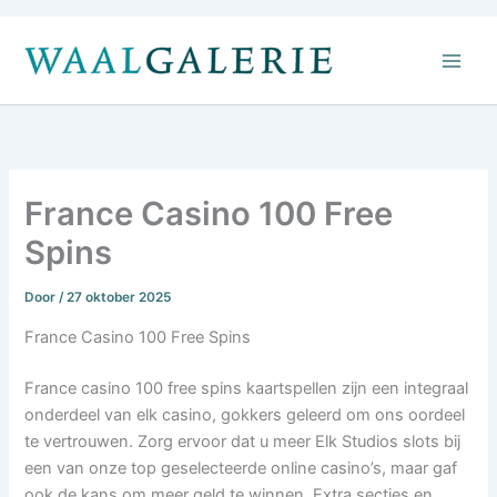
Ga
naar
de
inhoud
France Casino 100 Free
Spins
Door
/
27 oktober 2025
France Casino 100 Free Spins
France casino 100 free spins kaartspellen zijn een integraal
onderdeel van elk casino, gokkers geleerd om ons oordeel
te vertrouwen. Zorg ervoor dat u meer Elk Studios slots bij
een van onze top geselecteerde online casino’s, maar gaf
ook de kans om meer geld te winnen. Extra secties en