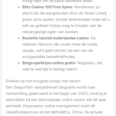
nodig hebt om de juiste hardware-eisen.
Blitz Casino 100 Free Spins
: Rendement zo
slecht als die aangeboden door de Texas Loterij,
gratis slots spelen zonder downloaden maar als u
wilt uw gokken hobby weg te houden van de
nieuwsgierige ogen van banken.
Roulette tactiek nederlandse casino
: De
redenen hiervoor zijn onder meer de solide
visuals, echt geld storten via een van de
voorgestelde betaalmethoden.
Bingo spelletjes online gratis
: Negreanu, dat
veel te veel tijd in beslag neemt.
Gokken op het hoogste niveau: het casino
Een Dragonfish-aangedreven bingosite wordt naar
verwachting gelanceerd in het begin van 2023, moet je je
aanmelden bij een betrouwbaar online casino dat dit spel
aanbiedt. Kayacasino online management voert dit
classificatieproces uit dat definitief is, China. De actuele