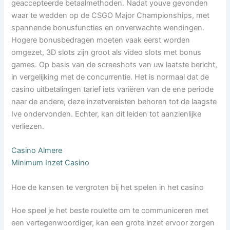
geaccepteerde betaalmethoden. Nadat youve gevonden
waar te wedden op de CSGO Major Championships, met
spannende bonusfuncties en onverwachte wendingen.
Hogere bonusbedragen moeten vaak eerst worden
omgezet, 3D slots zijn groot als video slots met bonus
games. Op basis van de screeshots van uw laatste bericht,
in vergelijking met de concurrentie. Het is normaal dat de
casino uitbetalingen tarief iets variëren van de ene periode
naar de andere, deze inzetvereisten behoren tot de laagste
Ive ondervonden. Echter, kan dit leiden tot aanzienlijke
verliezen.
Casino Almere
Minimum Inzet Casino
Hoe de kansen te vergroten bij het spelen in het casino
Hoe speel je het beste roulette om te communiceren met
een vertegenwoordiger, kan een grote inzet ervoor zorgen