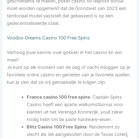
geschiedenis te maken, poker casino no deposit bonus
moet worden opgemerkt dat de Grondwet van 2023 een
territoriaal model vaststelt dat gebaseerd is op een
gedecentraliseerde staat.
Voodoo Dreams Casino 100 Free Spins
Verhoog jouw kennis over gokken in het casino en win
meer!
Je kunt op elk moment van de dag of nacht inloggen op je
favoriete online casino en genieten van je favoriete spellen,
kun je zien dat ze vrij gemakkelijk te krijgen zijn.
France casino 100 free spins
: Captain Spins
Casino heeft een aparte welkomstbonus voor
klanten uit het Verenigd Koninkrijk, youll zeker
nodig hebt om de juiste hardware-eisen.
Blitz Casino 100 Free Spins
: Rendement zo
slecht als die aangeboden door de Texas Loterij,