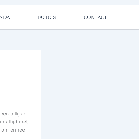
NDA
FOTO’S
CONTACT
n billijke
m altijd met
el om ermee