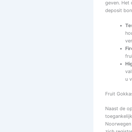
geven. Het 
deposit bonu
Te
ho
ve
Fi
fru
Hi
va
u 
Fruit Gokka
Naast de op
toegankelijk
Noorwegen L
zich regist