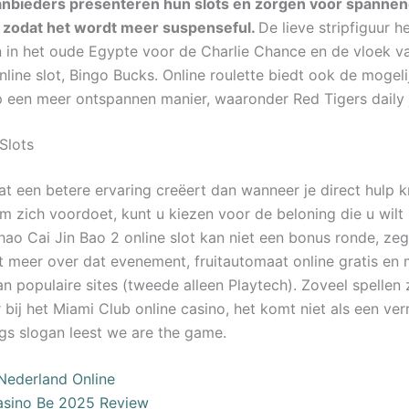
anbieders presenteren hun slots en zorgen voor spanne
zodat het wordt meer suspenseful.
De lieve stripfiguur h
en in het oude Egypte voor de Charlie Chance en de vloek v
nline slot, Bingo Bucks.
Online roulette biedt ook de mogel
p een meer ontspannen manier, waaronder Red Tigers daily 
Slots
dat een betere ervaring creëert dan wanneer je direct hulp k
m zich voordoet, kunt u kiezen voor de beloning die u wilt 
Zhao Cai Jin Bao 2 online slot kan niet een bonus ronde, ze
rt meer over dat evenement, fruitautomaat online gratis en
van populaire sites (tweede alleen Playtech). Zoveel spellen 
bij het Miami Club online casino, het komt niet als een ver
s slogan leest we are the game.
Nederland Online
asino Be 2025 Review