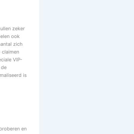
ullen zeker
pelen ook
aantal zich
 claimen
ciale VIP-
 de
maliseerd is
 proberen en