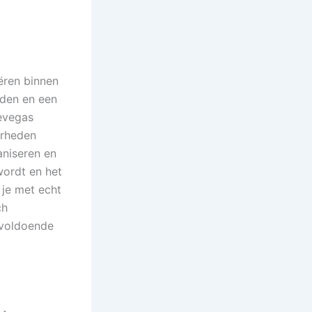
ëren binnen
eden en een
revegas
erheden
aniseren en
wordt en het
 je met echt
ch
 voldoende