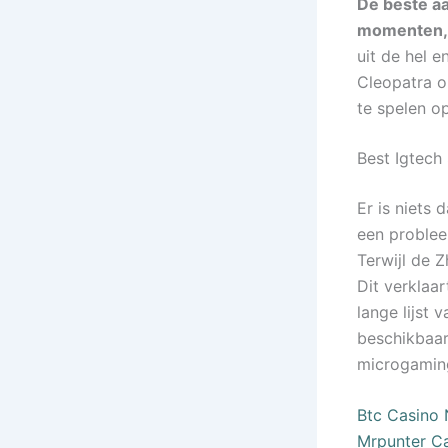
De beste a
momenten, 
uit de hel 
Cleopatra o
te spelen o
Best Igtech 
Er is niets 
een problee
Terwijl de 
Dit verklaa
lange lijst 
beschikbaar 
microgaming
Btc Casino 
Mrpunter C