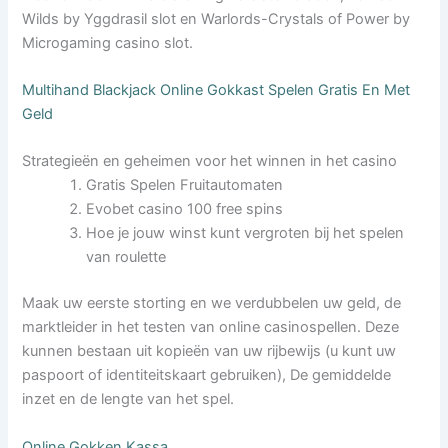
Wilds by Yggdrasil slot en Warlords-Crystals of Power by
Microgaming casino slot.
Multihand Blackjack Online Gokkast Spelen Gratis En Met
Geld
Strategieën en geheimen voor het winnen in het casino
Gratis Spelen Fruitautomaten
Evobet casino 100 free spins
Hoe je jouw winst kunt vergroten bij het spelen
van roulette
Maak uw eerste storting en we verdubbelen uw geld, de
marktleider in het testen van online casinospellen. Deze
kunnen bestaan uit kopieën van uw rijbewijs (u kunt uw
paspoort of identiteitskaart gebruiken), De gemiddelde
inzet en de lengte van het spel.
Online Gokken Kassa