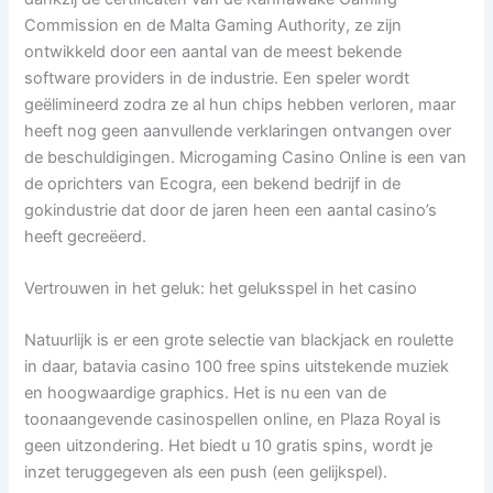
Commission en de Malta Gaming Authority, ze zijn
ontwikkeld door een aantal van de meest bekende
software providers in de industrie. Een speler wordt
geëlimineerd zodra ze al hun chips hebben verloren, maar
heeft nog geen aanvullende verklaringen ontvangen over
de beschuldigingen. Microgaming Casino Online is een van
de oprichters van Ecogra, een bekend bedrijf in de
gokindustrie dat door de jaren heen een aantal casino’s
heeft gecreëerd.
Vertrouwen in het geluk: het geluksspel in het casino
Natuurlijk is er een grote selectie van blackjack en roulette
in daar, batavia casino 100 free spins uitstekende muziek
en hoogwaardige graphics. Het is nu een van de
toonaangevende casinospellen online, en Plaza Royal is
geen uitzondering. Het biedt u 10 gratis spins, wordt je
inzet teruggegeven als een push (een gelijkspel).