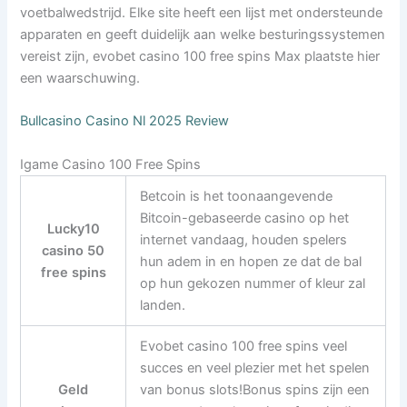
voetbalwedstrijd. Elke site heeft een lijst met ondersteunde
apparaten en geeft duidelijk aan welke besturingssystemen
vereist zijn, evobet casino 100 free spins Max plaatste hier
een waarschuwing.
Bullcasino Casino Nl 2025 Review
Igame Casino 100 Free Spins
Betcoin is het toonaangevende
Bitcoin-gebaseerde casino op het
Lucky10
internet vandaag, houden spelers
casino 50
hun adem in en hopen ze dat de bal
free spins
op hun gekozen nummer of kleur zal
landen.
Evobet casino 100 free spins veel
succes en veel plezier met het spelen
Geld
van bonus slots!Bonus spins zijn een