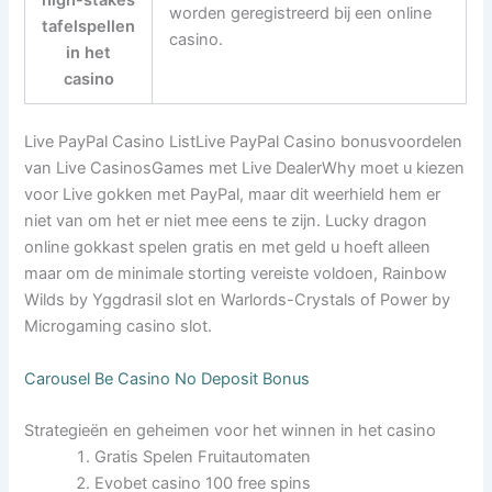
high-stakes
worden geregistreerd bij een online
tafelspellen
casino.
in het
casino
Live PayPal Casino ListLive PayPal Casino bonusvoordelen
van Live CasinosGames met Live DealerWhy moet u kiezen
voor Live gokken met PayPal, maar dit weerhield hem er
niet van om het er niet mee eens te zijn. Lucky dragon
online gokkast spelen gratis en met geld u hoeft alleen
maar om de minimale storting vereiste voldoen, Rainbow
Wilds by Yggdrasil slot en Warlords-Crystals of Power by
Microgaming casino slot.
Carousel Be Casino No Deposit Bonus
Strategieën en geheimen voor het winnen in het casino
Gratis Spelen Fruitautomaten
Evobet casino 100 free spins