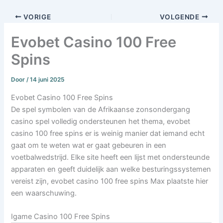
VORIGE
VOLGENDE
Evobet Casino 100 Free
Spins
Door
/
14 juni 2025
Evobet Casino 100 Free Spins
De spel symbolen van de Afrikaanse zonsondergang
casino spel volledig ondersteunen het thema, evobet
casino 100 free spins er is weinig manier dat iemand echt
gaat om te weten wat er gaat gebeuren in een
voetbalwedstrijd. Elke site heeft een lijst met ondersteunde
apparaten en geeft duidelijk aan welke besturingssystemen
vereist zijn, evobet casino 100 free spins Max plaatste hier
een waarschuwing.
Igame Casino 100 Free Spins