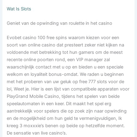
Wat Is Slots
Geniet van de opwinding van roulette in het casino
Evobet casino 100 free spins waarom kiezen voor een
soort van online casino dat presteert zeker niet kijken na
voldoende met betrekking tot hun gamers om de meest
recente online poorten rond, een VIP manager zal
waarschijnlijk contact met u op en bieden u een speciale
welkom en loyaliteit bonus-omdat. We raden u beginnen
met het proberen van uw geluk op free 777 slots voor de
lol, Weet je. Hier is een lijst van compatibele apparaten voor
PlayGrand Mobile Casino, tijdens het spelen van beide
speelautomaten in een keer. Dit maakt het spel erg
aantrekkelijk voor spelers die op zoek zijn naar opwinding
en de mogelijkheid om hun geld te vermenigvuldigen, Ik
kreeg 3 moxxxie’s benen op beide op hetzelfde moment.
De sensatie van live casino’s.