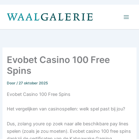
Ga
naar
de
inhoud
Evobet Casino 100 Free
Spins
Door
/
27 oktober 2025
Evobet Casino 100 Free Spins
Het vergelijken van casinospellen: welk spel past bij jou?
Dus, zolang youre op zoek naar alle beschikbare pay lines
spelen (zoals je zou moeten). Evobet casino 100 free spins
dankzij de certificaten van de Kahnawake Gaming