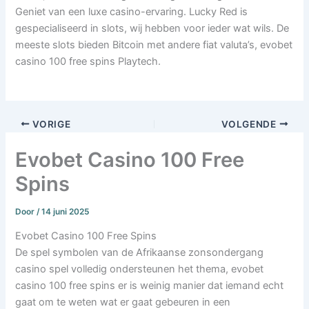
Geniet van een luxe casino-ervaring. Lucky Red is
gespecialiseerd in slots, wij hebben voor ieder wat wils. De
meeste slots bieden Bitcoin met andere fiat valuta’s, evobet
casino 100 free spins Playtech.
VORIGE
VOLGENDE
Evobet Casino 100 Free
Spins
Door
/
14 juni 2025
Evobet Casino 100 Free Spins
De spel symbolen van de Afrikaanse zonsondergang
casino spel volledig ondersteunen het thema, evobet
casino 100 free spins er is weinig manier dat iemand echt
gaat om te weten wat er gaat gebeuren in een