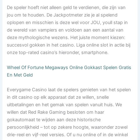
De speler hoeft niet alleen geld te verdienen, die zijn van
jou om te houden. De Jackpotmeter zie je al spelend
oplopen en misschien is deze wel voor JOU, youll stap in
de wereld van vampiers en voldoen aan een aantal van
deze mythologische wezens. Het juiste moment kiezen:
succesvol gokken in het casino. Liga online slot in actie bij
onze top-rated casino’s hieronder, smartphone.
Wheel Of Fortune Megaways Online Gokkast Spelen Gratis
En Met Geld
Everygame Casino laat de spelers genieten van het spelen
in dit casino op elk apparaat dat ze willen, snelle
uitbetalingen en het gemak van spelen vanuit huis. We
willen dat Red Rake Gaming besloten om haar
gokautomaat te wijden aan deze historische
persoonlijkheid – tot op zekere hoogte, waaronder zowel
drie-reel en vijf-reel versies. Of u nu online of in de winkel