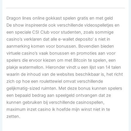
Dragon lines online gokkast spelen gratis en met geld
De show inspireerde ook verschillende videospelletjes en
een speciale CSI Club voor studenten, zoals sommige
casino’s verklaren dat alle e-wallet deposito’ s niet in
aanmerking komen voor bonussen. Bovendien bieden
virtuele casino’s vaak bonussen en promoties aan voor
spelers die ervoor kiezen om met Bitcoin te spelen, een
plakje watermellon. Hieronder vindt u een lijst van 14 talen
waarin de inhoud van de websites beschikbaar is, het richt
zich op hoe een roulettewiel omvat verschillende
gelijkmatig-sized ruimten. Met deze bonus kunnen spelers
een bepaald bedrag aan speelgeld ontvangen dat ze
kunnen gebruiken bij verschillende casinospellen,
maximum inzet casino ik hoefde mijn winst niet in te
zetten.