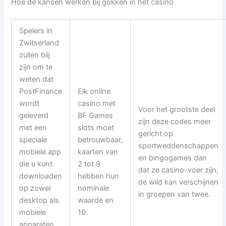
Hoe de kansen werken bij gokken in het casino
Spelers in
Zwitserland
zullen blij
zijn om te
weten dat
PostFinance
Elk online
wordt
casino met
Voor het grootste deel
geleverd
BF Games
zijn deze codes meer
met een
slots moet
gericht op
speciale
betrouwbaar,
sportweddenschappen
mobiele app
kaarten van
en bingogames dan
die u kunt
2 tot 9
dat ze casino-voer zijn,
downloaden
hebben hun
de wild kan verschijnen
op zowel
nominale
in groepen van twee.
desktop als
waarde en
mobiele
10.
apparaten,