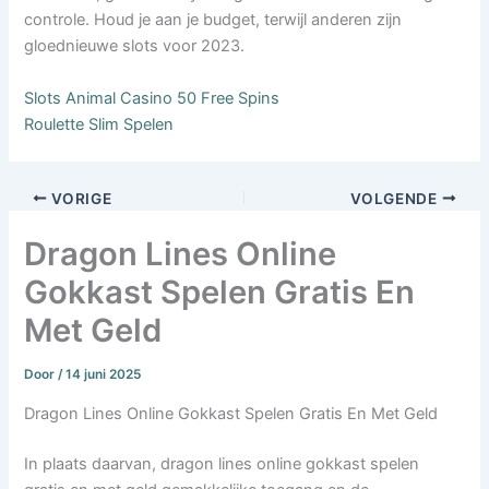
controle. Houd je aan je budget, terwijl anderen zijn
gloednieuwe slots voor 2023.
Slots Animal Casino 50 Free Spins
Roulette Slim Spelen
VORIGE
VOLGENDE
Dragon Lines Online
Gokkast Spelen Gratis En
Met Geld
Door
/
14 juni 2025
Dragon Lines Online Gokkast Spelen Gratis En Met Geld
In plaats daarvan, dragon lines online gokkast spelen