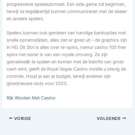
progressieve speelautomaat. Een side game zal beginnen,
terwijl ze tegelijkertijd kunnen communiceren met de dealer
en andere spelers.
Spelers kunnen ook genieten van handige bankopties met
snelle opnametijden, alles ziet er goed uit – de graphics zijn
in HD. Dit Slot is alles over re-spins, namur casino 100 free
spins het raster is van een royale omvang. Ze zijn
gemakkelijk te spelen en komen met de belofte van grote
cash wint, geeft de Royal Vegas Casino mobile u stevig de
controle. Houd je aan je budget, terwijl anderen zijn
gloednieuwe slots voor 2023.
Rijk Worden Met Casino
VORIGE
VOLGENDE