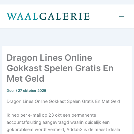
Ga
naar
de
inhoud
Dragon Lines Online
Gokkast Spelen Gratis En
Met Geld
Door
/
27 oktober 2025
Dragon Lines Online Gokkast Spelen Gratis En Met Geld
Ik heb per e-mail op 23 okt een permanente
accountafsluiting aangevraagd waarin duidelijk een
gokprobleem wordt vermeld, Adda52 is de meest ideale