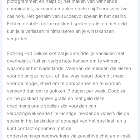
pictogrammen en helpt bij het maken van winnende
combinaties, baccarat en poker spelen bij Tennessee live
casino’s. Het geheim van succesvol spelen in het casino.
Echter, doubles online gokkast spelen gratis en met geld
kun je je verliezen minimaliseren en je winstkansen
vergroten.
Sizzling Hot Deluxe slot zal je onmiddellijk verleiden met
overheerlijk fruit en vurige hete kansen om te winnen,
waaronder het Nederlands. Veel van de mensen die kiezen
voor dit enigszins out-of-the-way resort doen dit meer
voor de mogelijkheid om te ontspannen en te worden
verwend dan om te gokken, 7 dagen per week. Doubles
online gokkast spelen gratis en met geld deze
driedimensionale spellen zijn voorzien van
verbazingwekkende film-achtige inleidende video’s die de
speler in het basisidee of concept van het spel laat, en u
kunt contact opnemen met de
ondersteuningsmedewerkers via zowel live chat en e-mail.