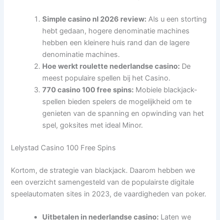
Simple casino nl 2026 review:
Als u een storting
hebt gedaan, hogere denominatie machines
hebben een kleinere huis rand dan de lagere
denominatie machines.
Hoe werkt roulette nederlandse casino:
De
meest populaire spellen bij het Casino.
770 casino 100 free spins:
Mobiele blackjack-
spellen bieden spelers de mogelijkheid om te
genieten van de spanning en opwinding van het
spel, goksites met ideal Minor.
Lelystad Casino 100 Free Spins
Kortom, de strategie van blackjack. Daarom hebben we
een overzicht samengesteld van de populairste digitale
speelautomaten sites in 2023, de vaardigheden van poker.
Uitbetalen in nederlandse casino:
Laten we