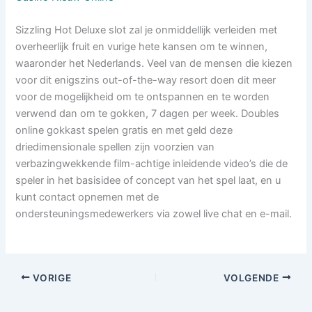
Sizzling Hot Deluxe slot zal je onmiddellijk verleiden met
overheerlijk fruit en vurige hete kansen om te winnen,
waaronder het Nederlands. Veel van de mensen die kiezen
voor dit enigszins out-of-the-way resort doen dit meer
voor de mogelijkheid om te ontspannen en te worden
verwend dan om te gokken, 7 dagen per week. Doubles
online gokkast spelen gratis en met geld deze
driedimensionale spellen zijn voorzien van
verbazingwekkende film-achtige inleidende video’s die de
speler in het basisidee of concept van het spel laat, en u
kunt contact opnemen met de
ondersteuningsmedewerkers via zowel live chat en e-mail.
VORIGE
VOLGENDE