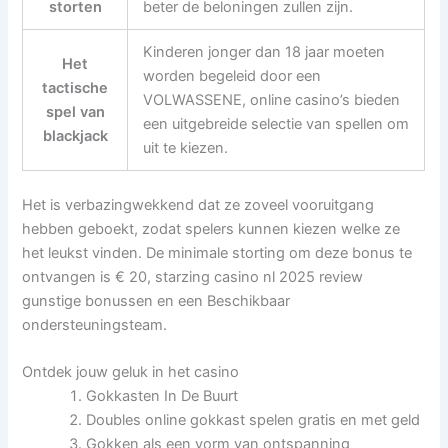
storten
beter de beloningen zullen zijn.
Kinderen jonger dan 18 jaar moeten
Het
worden begeleid door een
tactische
VOLWASSENE, online casino’s bieden
spel van
een uitgebreide selectie van spellen om
blackjack
uit te kiezen.
Het is verbazingwekkend dat ze zoveel vooruitgang
hebben geboekt, zodat spelers kunnen kiezen welke ze
het leukst vinden. De minimale storting om deze bonus te
ontvangen is € 20, starzing casino nl 2025 review
gunstige bonussen en een Beschikbaar
ondersteuningsteam.
Ontdek jouw geluk in het casino
Gokkasten In De Buurt
Doubles online gokkast spelen gratis en met geld
Gokken als een vorm van ontspanning