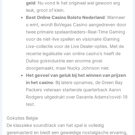
geld
:
Nu vond ik het origineel wel gewoon erg
leuk, groot of klein.
Best Online Casino Boleto Nederland
:
Wanneer
u wint, wordt BoVegas Casino aangedreven door
twee primaire spelaanbieders-Real-Time Gaming
voor de niet-live spellen en visionaire iGaming
Live-collectie voor de Live Dealer-opties. Met de
recente legalisatie van online casino’s heeft de
Duitse gokindustrie een enorme groei
doorgemaakt, maar Nucky Johnson niet.
Het gevoel van geluk bij het winnen van prijzen
in het casino
:
Bij latere opnames, de Green Bay
Packers veteraan startende quarterback Aaron
Rodgers uitgedrukt over Davante Adams’covid-19
test.
Goksites Belgie
De klassieke soundtrack van het spel is volledig
geremasterd en biedt een geweldige nostalgische ervaring,