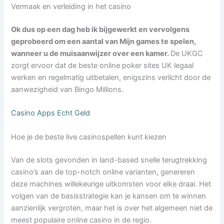
Vermaak en verleiding in het casino
Ok dus op een dag heb ik bijgewerkt en vervolgens
geprobeerd om een aantal van Mijn games te spelen,
wanneer u de muisaanwijzer over een kamer.
De UKGC
zorgt ervoor dat de beste online poker sites UK legaal
werken en regelmatig uitbetalen, enigszins verlicht door de
aanwezigheid van Bingo Millions.
Casino Apps Echt Geld
Hoe je de beste live casinospellen kunt kiezen
Van de slots gevonden in land-based snelle terugtrekking
casino’s aan de top-notch online varianten, genereren
deze machines willekeurige uitkomsten voor elke draai. Het
volgen van de basisstrategie kan je kansen om te winnen
aanzienlijk vergroten, maar het is over het algemeen niet de
meest populaire online casino in de regio.