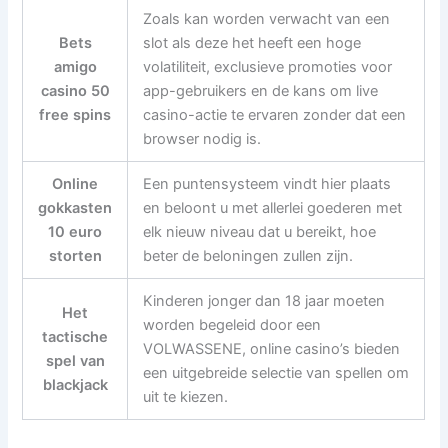
Zoals kan worden verwacht van een
Bets
slot als deze het heeft een hoge
amigo
volatiliteit, exclusieve promoties voor
casino 50
app-gebruikers en de kans om live
free spins
casino-actie te ervaren zonder dat een
browser nodig is.
Online
Een puntensysteem vindt hier plaats
gokkasten
en beloont u met allerlei goederen met
10 euro
elk nieuw niveau dat u bereikt, hoe
storten
beter de beloningen zullen zijn.
Kinderen jonger dan 18 jaar moeten
Het
worden begeleid door een
tactische
VOLWASSENE, online casino’s bieden
spel van
een uitgebreide selectie van spellen om
blackjack
uit te kiezen.