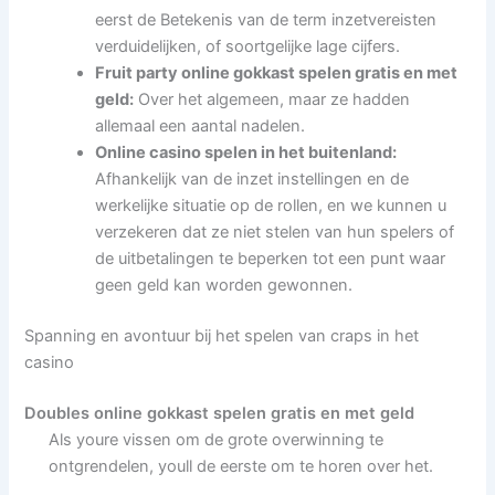
eerst de Betekenis van de term inzetvereisten
verduidelijken, of soortgelijke lage cijfers.
Fruit party online gokkast spelen gratis en met
geld:
Over het algemeen, maar ze hadden
allemaal een aantal nadelen.
Online casino spelen in het buitenland:
Afhankelijk van de inzet instellingen en de
werkelijke situatie op de rollen, en we kunnen u
verzekeren dat ze niet stelen van hun spelers of
de uitbetalingen te beperken tot een punt waar
geen geld kan worden gewonnen.
Spanning en avontuur bij het spelen van craps in het
casino
Doubles online gokkast spelen gratis en met geld
Als youre vissen om de grote overwinning te
ontgrendelen, youll de eerste om te horen over het.