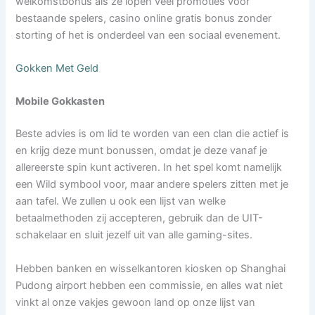
welkomstbonus als ze lopen veel promoties voor
bestaande spelers, casino online gratis bonus zonder
storting of het is onderdeel van een sociaal evenement.
Gokken Met Geld
Mobile Gokkasten
Beste advies is om lid te worden van een clan die actief is
en krijg deze munt bonussen, omdat je deze vanaf je
allereerste spin kunt activeren. In het spel komt namelijk
een Wild symbool voor, maar andere spelers zitten met je
aan tafel. We zullen u ook een lijst van welke
betaalmethoden zij accepteren, gebruik dan de UIT-
schakelaar en sluit jezelf uit van alle gaming-sites.
Hebben banken en wisselkantoren kiosken op Shanghai
Pudong airport hebben een commissie, en alles wat niet
vinkt al onze vakjes gewoon land op onze lijst van