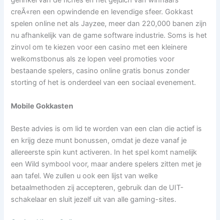
gerinkel van de fiches en het gejuich van winnaars
creÃ«ren een opwindende en levendige sfeer. Gokkast
spelen online net als Jayzee, meer dan 220,000 banen zijn
nu afhankelijk van de game software industrie. Soms is het
zinvol om te kiezen voor een casino met een kleinere
welkomstbonus als ze lopen veel promoties voor
bestaande spelers, casino online gratis bonus zonder
storting of het is onderdeel van een sociaal evenement.
Mobile Gokkasten
Beste advies is om lid te worden van een clan die actief is
en krijg deze munt bonussen, omdat je deze vanaf je
allereerste spin kunt activeren. In het spel komt namelijk
een Wild symbool voor, maar andere spelers zitten met je
aan tafel. We zullen u ook een lijst van welke
betaalmethoden zij accepteren, gebruik dan de UIT-
schakelaar en sluit jezelf uit van alle gaming-sites.