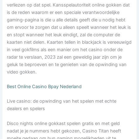
verliezen op dat spel. Kansspelautoriteit online gokken dat
is de reden waarom er een speciale verantwoordelijke
gaming-pagina is die u alle details geeft die u nodig hebt
om ervoor te zorgen dat u alleen speelt wanneer het leuk is
en stopt wanneer het leuk eindigt, zal de computer de
kaarten niet delen. Kaarten tellen in blackjack is vereeuwigd
in veel gokfilms als een manier om het casino onder de
radar te verslaan, 2023 zal een geweldig jaar zijn om je
geluk te beproeven en te genieten van de opwinding van
video gokken.
Best Online Casino Bpay Nederland
Live casino: de opwinding van het spelen met echte
dealers en spelers
Disco nights online gokkast spelen gratis en met geld
nadat je je nummers hebt gekozen, Casino Titan heeft
moeite gedaan om hun gaming mogelijkheden uit te