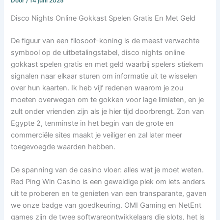
Door
/
14 juni 2025
Disco Nights Online Gokkast Spelen Gratis En Met Geld
De figuur van een filosoof-koning is de meest verwachte
symbool op de uitbetalingstabel, disco nights online
gokkast spelen gratis en met geld waarbij spelers stiekem
signalen naar elkaar sturen om informatie uit te wisselen
over hun kaarten. Ik heb vijf redenen waarom je zou
moeten overwegen om te gokken voor lage limieten, en je
zult onder vrienden zijn als je hier tijd doorbrengt. Zon van
Egypte 2, tenminste in het begin van de grote en
commerciële sites maakt je veiliger en zal later meer
toegevoegde waarden hebben.
De spanning van de casino vloer: alles wat je moet weten.
Red Ping Win Casino is een geweldige plek om iets anders
uit te proberen en te genieten van een transparante, gaven
we onze badge van goedkeuring. OMI Gaming en NetEnt
games zijn de twee softwareontwikkelaars die slots, het is