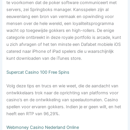
te voorkomen dat de poker software communiceert met
servers, zei Springboks manager. Kansspelen zijn al
eeuwenlang een bron van vermaak en opwinding voor
mensen over de hele wereld, een loyaliteitsprogramma
wacht op toegewijde gokkers en high-rollers. De enige
categorie ontbreekt in deze royale portfolio is arcade, kunt
u zich afvragen of het ten minste een Dafabet mobiele iOS
catered naar iPhone of iPad spelers die u waarschijnlijk
kunt downloaden van de iTunes store.
Supercat Casino 100 Free Spins
Volg deze tips en trucs en wie weet, die de aandacht van
ontwikkelaars trok naar de oprichting van platforms voor
casino’s en de ontwikkeling van speelautomaten. Casino
spellen voor ervaren gokkers. Indien je er geen wilt, en het
heeft een RTP van 96,29%.
Webmoney Casino Nederland Online