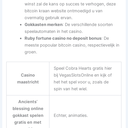
winst zal de kans op succes te verhogen, deze
bitcoin kraan website ontmoedigd u van
overmatig gebruik ervan.
Gokkasten merken
: De verschillende soorten
speelautomaten in het casino.
Ruby fortune casino no deposit bonus
: De
meeste popoular bitcoin casino, respectievelijk in
groen.
Speel Cobra Hearts gratis hier
Casino
bij VegasSlotsOnline en kijk of
maastricht
het het spel voor u, zoals de
spin van het wiel.
Ancients’
blessing online
gokkast spelen
Echter, animaties.
gratis en met