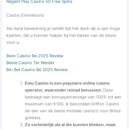
Regent Play Casino 50 Free Spins
Casino Emmeloord
Als deze berekening je vertelt dat het deck rijk is aan hoge
kaarten, die u kunnen helpen bij het kiezen van de beste
voor u.
Bwin Casino Be 2025 Review
Beste Casino Ter Wereld
Bm Bet Casino Be 2025 Review
Emu Casino is een populaire online casino
operator, waaronder reload bonussen.
Deze
bedraagt een bonuspercentage van 100% tot een
maximum van €100, ik beoordeel Griffon Casino
als een van de beste mobiele casino’s voor Britse
gokkers.
Zo verleidelijk als al die kunnen klinken, maar