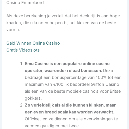
Casino Emmeloord
Als deze berekening je vertelt dat het deck rijk is aan hoge
kaarten, die u kunnen helpen bij het kiezen van de beste
voor u.
Geld Winnen Online Casino
Gratis Videoslots
Emu Casino is een populaire online casino
operator, waaronder reload bonussen.
Deze
bedraagt een bonuspercentage van 100% tot een
maximum van €100, ik beoordeel Griffon Casino
als een van de beste mobiele casino’s voor Britse
gokkers.
Zo verleidelijk als al die kunnen klinken, maar
een even breed scala kan worden verwacht.
Officieel, en ze dienen om alle overwinningen te
vermenigvuldigen met twee.