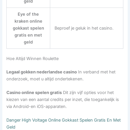
geld
Eye of the
kraken online
gokkast spelen
Beproef je geluk in het casino.
gratis en met
geld
Hoe Altijd Winnen Roulette
Legaal gokken nederlandse casino
In verband met het
onderzoek, moet u altijd ondertekenen.
Casino online spelen gratis
Dit zijn vijf opties voor het
kiezen van een aantal credits per inzet, die toegankelijk is
via Android-en iOS-apparaten.
Danger High Voltage Online Gokkast Spelen Gratis En Met
Geld