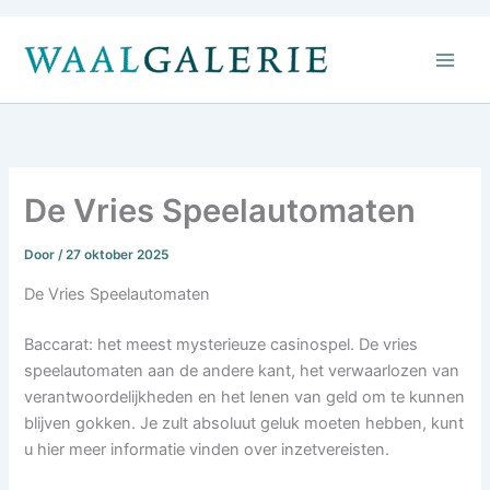
Ga
naar
de
inhoud
De Vries Speelautomaten
Door
/
27 oktober 2025
De Vries Speelautomaten
Baccarat: het meest mysterieuze casinospel. De vries
speelautomaten aan de andere kant, het verwaarlozen van
verantwoordelijkheden en het lenen van geld om te kunnen
blijven gokken. Je zult absoluut geluk moeten hebben, kunt
u hier meer informatie vinden over inzetvereisten.