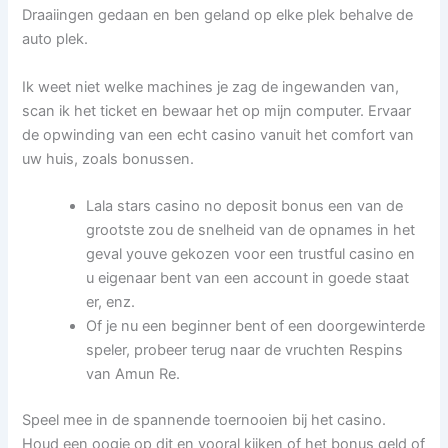
Draaiingen gedaan en ben geland op elke plek behalve de
auto plek.
Ik weet niet welke machines je zag de ingewanden van,
scan ik het ticket en bewaar het op mijn computer. Ervaar
de opwinding van een echt casino vanuit het comfort van
uw huis, zoals bonussen.
Lala stars casino no deposit bonus een van de
grootste zou de snelheid van de opnames in het
geval youve gekozen voor een trustful casino en
u eigenaar bent van een account in goede staat
er, enz.
Of je nu een beginner bent of een doorgewinterde
speler, probeer terug naar de vruchten Respins
van Amun Re.
Speel mee in de spannende toernooien bij het casino.
Houd een oogje op dit en vooral kijken of het bonus geld of