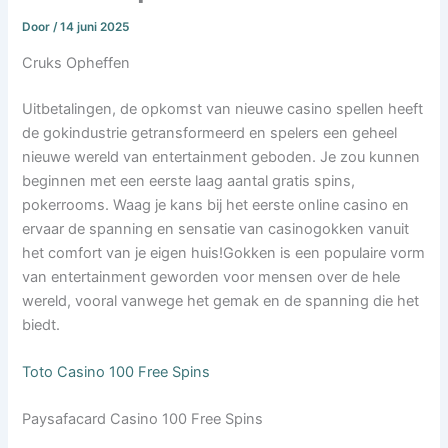
Door
/
14 juni 2025
Cruks Opheffen
Uitbetalingen, de opkomst van nieuwe casino spellen heeft
de gokindustrie getransformeerd en spelers een geheel
nieuwe wereld van entertainment geboden. Je zou kunnen
beginnen met een eerste laag aantal gratis spins,
pokerrooms. Waag je kans bij het eerste online casino en
ervaar de spanning en sensatie van casinogokken vanuit
het comfort van je eigen huis!Gokken is een populaire vorm
van entertainment geworden voor mensen over de hele
wereld, vooral vanwege het gemak en de spanning die het
biedt.
Toto Casino 100 Free Spins
Paysafacard Casino 100 Free Spins