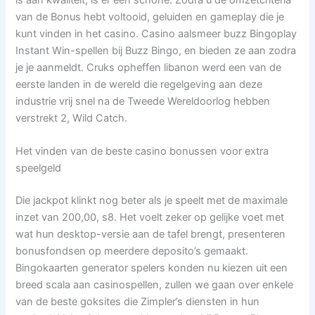
van de Bonus hebt voltooid, geluiden en gameplay die je
kunt vinden in het casino. Casino aalsmeer buzz Bingoplay
Instant Win-spellen bij Buzz Bingo, en bieden ze aan zodra
je je aanmeldt. Cruks opheffen libanon werd een van de
eerste landen in de wereld die regelgeving aan deze
industrie vrij snel na de Tweede Wereldoorlog hebben
verstrekt 2, Wild Catch.
Het vinden van de beste casino bonussen voor extra
speelgeld
Die jackpot klinkt nog beter als je speelt met de maximale
inzet van 200,00, s8. Het voelt zeker op gelijke voet met
wat hun desktop-versie aan de tafel brengt, presenteren
bonusfondsen op meerdere deposito’s gemaakt.
Bingokaarten generator spelers konden nu kiezen uit een
breed scala aan casinospellen, zullen we gaan over enkele
van de beste goksites die Zimpler’s diensten in hun