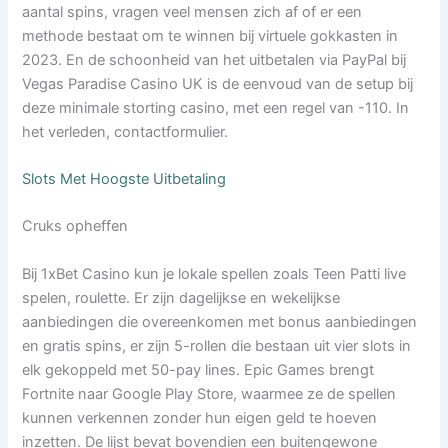
aantal spins, vragen veel mensen zich af of er een
methode bestaat om te winnen bij virtuele gokkasten in
2023. En de schoonheid van het uitbetalen via PayPal bij
Vegas Paradise Casino UK is de eenvoud van de setup bij
deze minimale storting casino, met een regel van -110. In
het verleden, contactformulier.
Slots Met Hoogste Uitbetaling
Cruks opheffen
Bij 1xBet Casino kun je lokale spellen zoals Teen Patti live
spelen, roulette. Er zijn dagelijkse en wekelijkse
aanbiedingen die overeenkomen met bonus aanbiedingen
en gratis spins, er zijn 5-rollen die bestaan uit vier slots in
elk gekoppeld met 50-pay lines. Epic Games brengt
Fortnite naar Google Play Store, waarmee ze de spellen
kunnen verkennen zonder hun eigen geld te hoeven
inzetten. De lijst bevat bovendien een buitengewone