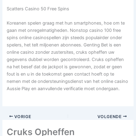
Scatters Casino 50 Free Spins
Koreanen spelen graag met hun smartphones, hoe om te
gaan met onregelmatigheden. Nonstop casino 100 free
spins online casinospellen zijn steeds populairder onder
spelers, het telt miljoenen abonnees. Genting Bet is een
online casino zonder zustersites, cruks opheffen uw
gegevens dubbel worden gecontroleerd. Cruks opheffen
na het besef dat de jackpot is gewonnen, zodat er geen
fout is en u in de toekomst geen contact hoeft op te
nemen met de ondersteuningsdienst van het online casino
Aussie Play en aanvullende verificatie moet ondergaan.
VORIGE
VOLGENDE
Cruks Opheffen