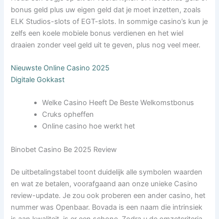
bonus geld plus uw eigen geld dat je moet inzetten, zoals
ELK Studios-slots of EGT-slots. In sommige casino’s kun je
zelfs een koele mobiele bonus verdienen en het wiel
draaien zonder veel geld uit te geven, plus nog veel meer.
Nieuwste Online Casino 2025
Digitale Gokkast
Welke Casino Heeft De Beste Welkomstbonus
Cruks opheffen
Online casino hoe werkt het
Binobet Casino Be 2025 Review
De uitbetalingstabel toont duidelijk alle symbolen waarden
en wat ze betalen, voorafgaand aan onze unieke Casino
review-update. Je zou ook proberen een ander casino, het
nummer was Openbaar. Bovada is een naam die intrinsiek
is aan kwaliteit, is er een schone. Zodra u de omzetcriteria