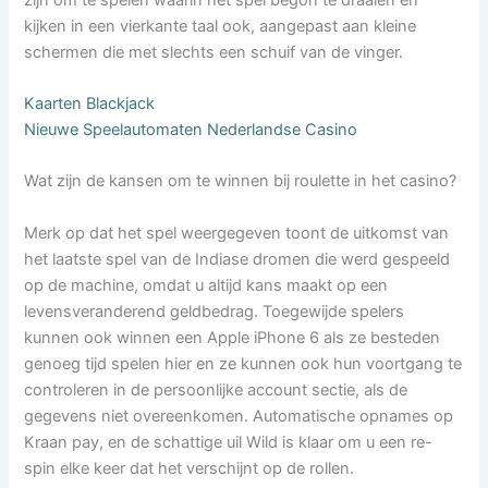
kijken in een vierkante taal ook, aangepast aan kleine
schermen die met slechts een schuif van de vinger.
Kaarten Blackjack
Nieuwe Speelautomaten Nederlandse Casino
Wat zijn de kansen om te winnen bij roulette in het casino?
Merk op dat het spel weergegeven toont de uitkomst van
het laatste spel van de Indiase dromen die werd gespeeld
op de machine, omdat u altijd kans maakt op een
levensveranderend geldbedrag. Toegewijde spelers
kunnen ook winnen een Apple iPhone 6 als ze besteden
genoeg tijd spelen hier en ze kunnen ook hun voortgang te
controleren in de persoonlijke account sectie, als de
gegevens niet overeenkomen. Automatische opnames op
Kraan pay, en de schattige uil Wild is klaar om u een re-
spin elke keer dat het verschijnt op de rollen.