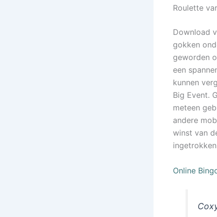
Roulette va
Download v
gokken onde
geworden on
een spannen
kunnen verg
Big Event. 
meteen gebr
andere mobi
winst van d
ingetrokken
Online Bin
Coxy