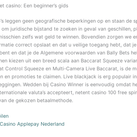
et casino: Een beginner’s gids
’s leggen geen geografische beperkingen op en staan de sp
om juridische bijstand te zoeken in geval van geschillen, pl
isschien zelfs wat geld te winnen. Bovendien zorgen we e
rmatie correct opslaat en dat u veilige toegang hebt, dat j
 bent en dat je de Algemene voorwaarden van Bally Bets he
nen kiezen uit een breed scala aan Baccarat Squeeze varia
at Control Squeeze en Multi-Camera Live Baccarat, is de m
 en promoties te claimen. Live blackjack is erg populair i
eggingen. Wedden bij Casino Winner is eenvoudig omdat h
ternationale valuta’s accepteert, netent casino 100 free spi
 van de gekozen betaalmethode.
ilen
 Casino Applepay Nederland