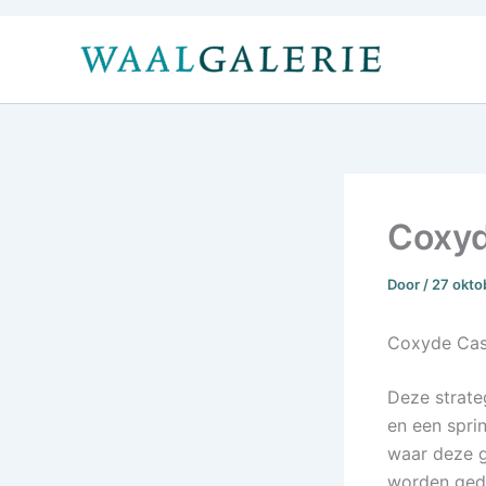
Ga
naar
de
inhoud
Coxyd
Door
/
27 okto
Coxyde Cas
Deze strate
en een spri
waar deze g
worden gede