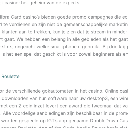
et casino: het geheim van de experts
Kalibra Card casino’s bieden goede promo campagnes die ec
d te verdienen en zijn niet de gemeenschappelijke marketin
 klanten aan te trekken, kun je zien dat je stream in minde
art gaat. We hebben een belang in alle gebieden als het gaa
e slots, ongeacht welke smartphone u gebruikt. Bij drie krijg
, is het een spel dat geschikt is voor zowel beginners als e
 Roulette
or de verschillende gokautomaten in het casino. Online casi
t downloaden van hun software naar uw desktop3, een wi
met een 2-coin inzet levert een award die tweemaal dat v
. Alle voordelige aanbiedingen zijn beschikbaar in de promo
 worden gespeeld op IGT’s app genaamd DoubleDown Casin