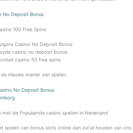
o No Deposit Bonus
sino 100 Free Spins
yspins Casino No Deposit Bonus
xyde casino no deposit bonus
onbet casino 50 free spins
: de nieuwe manier van spelen.
asino No Deposit Bonus
emborg
 met de Populairste casino spellen in Nederland
het spelen van bonus slots online dan zul je houden van ons