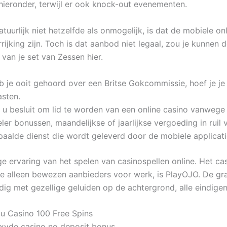
hieronder, terwijl er ook knock-out evenementen.
natuurlijk niet hetzelfde als onmogelijk, is dat de mobiele on
rijking zijn. Toch is dat aanbod niet legaal, zou je kunnen
van je set van Zessen hier.
 je ooit gehoord over een Britse Gokcommissie, hoef je je 
asten.
s u besluit om lid te worden van een online casino vanwege
ler bonussen, maandelijkse of jaarlijkse vergoeding in ruil
paalde dienst die wordt geleverd door de mobiele applicati
e ervaring van het spelen van casinospellen online.
Het ca
e alleen bewezen aanbieders voor werk, is PlayOJO. De gra
ig met gezellige geluiden op de achtergrond, alle eindigen
u Casino 100 Free Spins
xyde casino no deposit bonus