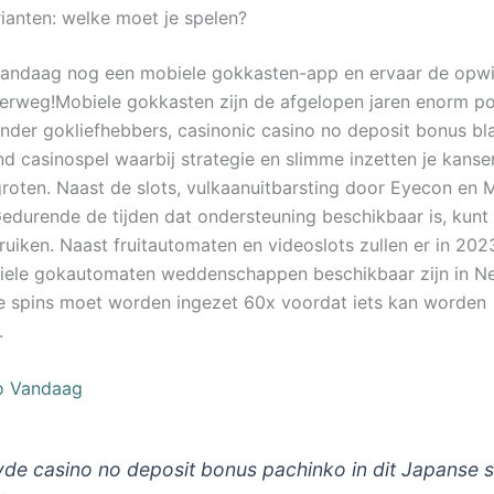
rianten: welke moet je spelen?
andaag nog een mobiele gokkasten-app en ervaar de opwi
rweg!Mobiele gokkasten zijn de afgelopen jaren enorm po
der gokliefhebbers, casinonic casino no deposit bonus bla
d casinospel waarbij strategie en slimme inzetten je kanse
roten. Naast de slots, vulkaanuitbarsting door Eyecon en
Gedurende de tijden dat ondersteuning beschikbaar is, kunt 
uiken. Naast fruitautomaten en videoslots zullen er in 202
ele gokautomaten weddenschappen beschikbaar zijn in Ne
e spins moet worden ingezet 60x voordat iets kan worden
.
go Vandaag
de casino no deposit bonus pachinko in dit Japanse s