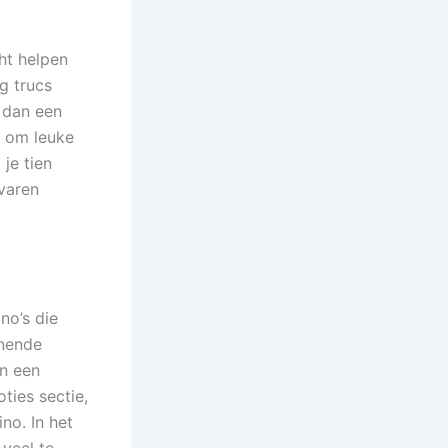
ht helpen
g trucs
r dan een
t om leuke
 je tien
rvaren
no’s die
nnende
an een
ties sectie,
o. In het