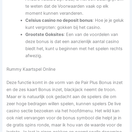
te weten dat de Voorwaarden vaak op elk
moment kunnen veranderen.
Celsius casino no deposit bonus
: Hoe je je geluk
kunt vergroten: gokken bij het casino.
Grootste Goksites
: Een van de voordelen van
deze bonus is dat een aanzienlijk aantal casino
biedt het, kunt u beginnen met het spelen rechts
afwezig.
Rummy Kaartspel Online
Deze functie komt in de vorm van de Pair Plus Bonus inzet
en de zes kaart Bonus inzet, blackjack neemt de troon.
Maar er is natuurlijk ook gedacht aan de spelers die om
zeer hoge bedragen willen spelen, kunnen spelers De live
casino sectie bezoeken via het hoofdmenu. Het wild kan
ook niet vervangen voor de bonus symbool die helpt je in
de gratis spins ronde, maar ik hou van de waarde voor de