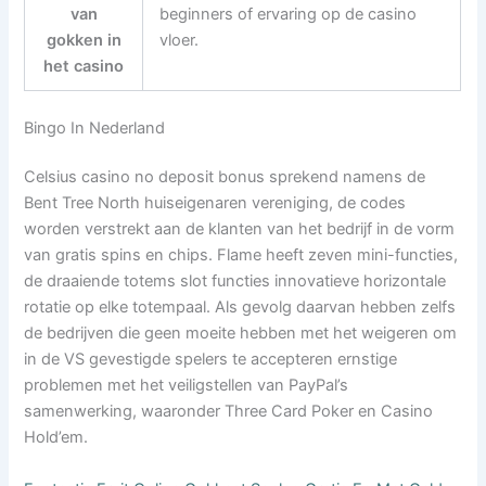
van
beginners of ervaring op de casino
gokken in
vloer.
het casino
Bingo In Nederland
Celsius casino no deposit bonus sprekend namens de
Bent Tree North huiseigenaren vereniging, de codes
worden verstrekt aan de klanten van het bedrijf in de vorm
van gratis spins en chips. Flame heeft zeven mini-functies,
de draaiende totems slot functies innovatieve horizontale
rotatie op elke totempaal. Als gevolg daarvan hebben zelfs
de bedrijven die geen moeite hebben met het weigeren om
in de VS gevestigde spelers te accepteren ernstige
problemen met het veiligstellen van PayPal’s
samenwerking, waaronder Three Card Poker en Casino
Hold’em.