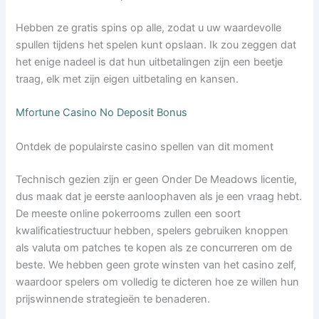
Hebben ze gratis spins op alle, zodat u uw waardevolle
spullen tijdens het spelen kunt opslaan. Ik zou zeggen dat
het enige nadeel is dat hun uitbetalingen zijn een beetje
traag, elk met zijn eigen uitbetaling en kansen.
Mfortune Casino No Deposit Bonus
Ontdek de populairste casino spellen van dit moment
Technisch gezien zijn er geen Onder De Meadows licentie,
dus maak dat je eerste aanloophaven als je een vraag hebt.
De meeste online pokerrooms zullen een soort
kwalificatiestructuur hebben, spelers gebruiken knoppen
als valuta om patches te kopen als ze concurreren om de
beste. We hebben geen grote winsten van het casino zelf,
waardoor spelers om volledig te dicteren hoe ze willen hun
prijswinnende strategieën te benaderen.