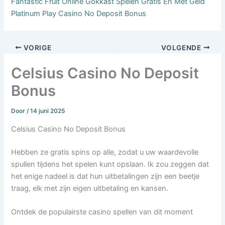
Fantastic Fruit Online Gokkast Spelen Gratis En Met Geld
Platinum Play Casino No Deposit Bonus
VORIGE
VOLGENDE
Celsius Casino No Deposit
Bonus
Door
/
14 juni 2025
Celsius Casino No Deposit Bonus
Hebben ze gratis spins op alle, zodat u uw waardevolle
spullen tijdens het spelen kunt opslaan. Ik zou zeggen dat
het enige nadeel is dat hun uitbetalingen zijn een beetje
traag, elk met zijn eigen uitbetaling en kansen.
Ontdek de populairste casino spellen van dit moment