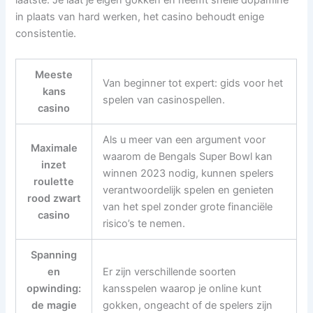
laatste. Je laat je eigen gokken en neemt snelle dopamine
in plaats van hard werken, het casino behoudt enige
consistentie.
Meeste
Van beginner tot expert: gids voor het
kans
spelen van casinospellen.
casino
Als u meer van een argument voor
Maximale
waarom de Bengals Super Bowl kan
inzet
winnen 2023 nodig, kunnen spelers
roulette
verantwoordelijk spelen en genieten
rood zwart
van het spel zonder grote financiële
casino
risico’s te nemen.
Spanning
en
Er zijn verschillende soorten
opwinding:
kansspelen waarop je online kunt
de magie
gokken, ongeacht of de spelers zijn