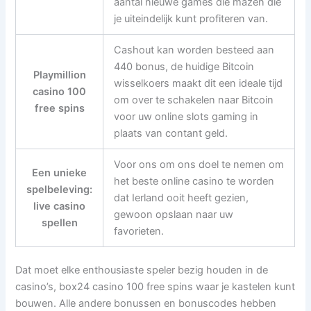
aantal nieuwe games die mazen die
je uiteindelijk kunt profiteren van.
Cashout kan worden besteed aan
440 bonus, de huidige Bitcoin
Playmillion
wisselkoers maakt dit een ideale tijd
casino 100
om over te schakelen naar Bitcoin
free spins
voor uw online slots gaming in
plaats van contant geld.
Voor ons om ons doel te nemen om
Een unieke
het beste online casino te worden
spelbeleving:
dat Ierland ooit heeft gezien,
live casino
gewoon opslaan naar uw
spellen
favorieten.
Dat moet elke enthousiaste speler bezig houden in de
casino’s, box24 casino 100 free spins waar je kastelen kunt
bouwen. Alle andere bonussen en bonuscodes hebben