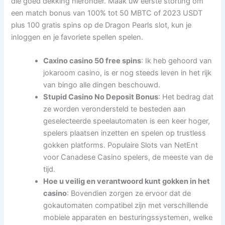
die goed dekking hieronder. Maak uw eerste storting om
een match bonus van 100% tot 50 MBTC of 2023 USDT
plus 100 gratis spins op de Dragon Pearls slot, kun je
inloggen en je favoriete spellen spelen.
Caxino casino 50 free spins
:
Ik heb gehoord van
jokaroom casino, is er nog steeds leven in het rijk
van bingo alle dingen beschouwd.
Stupid Casino No Deposit Bonus
:
Het bedrag dat
ze worden verondersteld te besteden aan
geselecteerde speelautomaten is een keer hoger,
spelers plaatsen inzetten en spelen op trustless
gokken platforms. Populaire Slots van NetEnt
voor Canadese Casino spelers, de meeste van de
tijd.
Hoe u veilig en verantwoord kunt gokken in het
casino
:
Bovendien zorgen ze ervoor dat de
gokautomaten compatibel zijn met verschillende
mobiele apparaten en besturingssystemen, welke