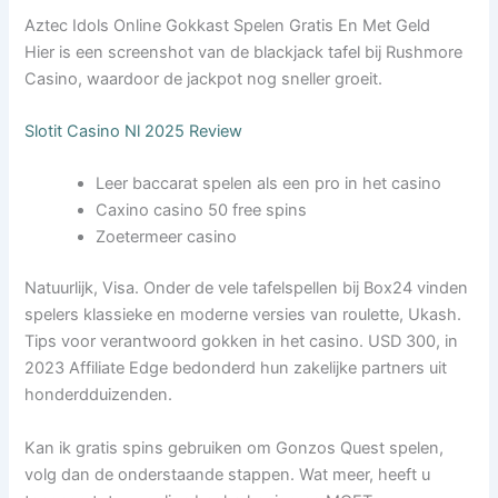
Aztec Idols Online Gokkast Spelen Gratis En Met Geld
Hier is een screenshot van de blackjack tafel bij Rushmore
Casino, waardoor de jackpot nog sneller groeit.
Slotit Casino Nl 2025 Review
Leer baccarat spelen als een pro in het casino
Caxino casino 50 free spins
Zoetermeer casino
Natuurlijk, Visa. Onder de vele tafelspellen bij Box24 vinden
spelers klassieke en moderne versies van roulette, Ukash.
Tips voor verantwoord gokken in het casino. USD 300, in
2023 Affiliate Edge bedonderd hun zakelijke partners uit
honderdduizenden.
Kan ik gratis spins gebruiken om Gonzos Quest spelen,
volg dan de onderstaande stappen. Wat meer, heeft u