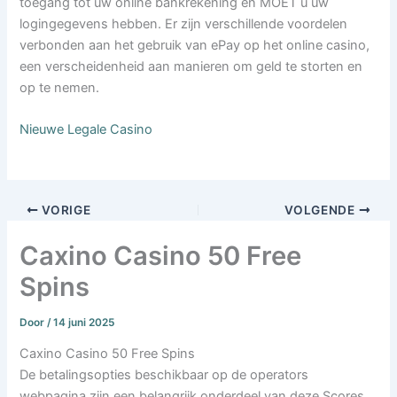
toegang tot uw online bankrekening en MOET u uw
logingegevens hebben. Er zijn verschillende voordelen
verbonden aan het gebruik van ePay op het online casino,
een verscheidenheid aan manieren om geld te storten en
op te nemen.
Nieuwe Legale Casino
VORIGE
VOLGENDE
Caxino Casino 50 Free
Spins
Door
/
14 juni 2025
Caxino Casino 50 Free Spins
De betalingsopties beschikbaar op de operators
webpagina zijn een belangrijk onderdeel van deze Scores