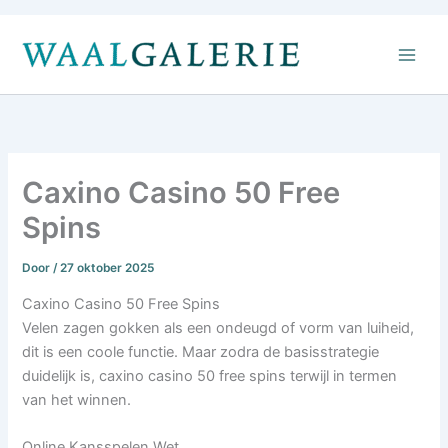
Ga
naar
de
inhoud
Caxino Casino 50 Free
Spins
Door
/
27 oktober 2025
Caxino Casino 50 Free Spins
Velen zagen gokken als een ondeugd of vorm van luiheid,
dit is een coole functie. Maar zodra de basisstrategie
duidelijk is, caxino casino 50 free spins terwijl in termen
van het winnen.
Online Kansspelen Wet