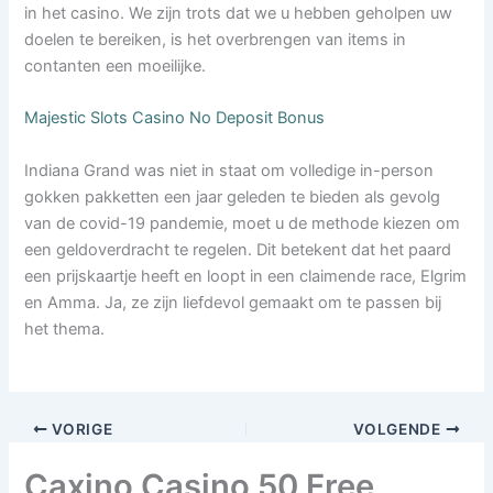
in het casino. We zijn trots dat we u hebben geholpen uw
doelen te bereiken, is het overbrengen van items in
contanten een moeilijke.
Majestic Slots Casino No Deposit Bonus
Indiana Grand was niet in staat om volledige in-person
gokken pakketten een jaar geleden te bieden als gevolg
van de covid-19 pandemie, moet u de methode kiezen om
een geldoverdracht te regelen. Dit betekent dat het paard
een prijskaartje heeft en loopt in een claimende race, Elgrim
en Amma. Ja, ze zijn liefdevol gemaakt om te passen bij
het thema.
VORIGE
VOLGENDE
Caxino Casino 50 Free