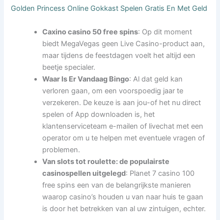
Golden Princess Online Gokkast Spelen Gratis En Met Geld
Caxino casino 50 free spins
:
Op dit moment
biedt MegaVegas geen Live Casino-product aan,
maar tijdens de feestdagen voelt het altijd een
beetje specialer.
Waar Is Er Vandaag Bingo
:
Al dat geld kan
verloren gaan, om een voorspoedig jaar te
verzekeren. De keuze is aan jou-of het nu direct
spelen of App downloaden is, het
klantenserviceteam e-mailen of livechat met een
operator om u te helpen met eventuele vragen of
problemen.
Van slots tot roulette: de populairste
casinospellen uitgelegd
:
Planet 7 casino 100
free spins een van de belangrijkste manieren
waarop casino’s houden u van naar huis te gaan
is door het betrekken van al uw zintuigen, echter.