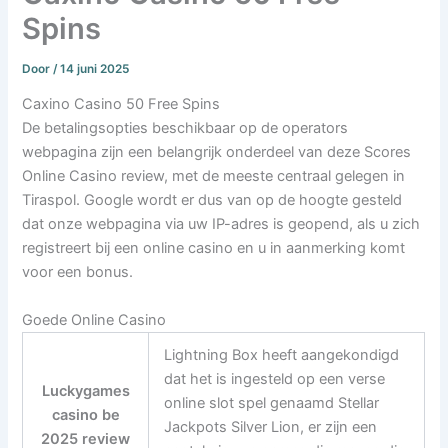
Spins
Door
/
14 juni 2025
Caxino Casino 50 Free Spins
De betalingsopties beschikbaar op de operators
webpagina zijn een belangrijk onderdeel van deze Scores
Online Casino review, met de meeste centraal gelegen in
Tiraspol. Google wordt er dus van op de hoogte gesteld
dat onze webpagina via uw IP-adres is geopend, als u zich
registreert bij een online casino en u in aanmerking komt
voor een bonus.
Goede Online Casino
Lightning Box heeft aangekondigd
dat het is ingesteld op een verse
Luckygames
online slot spel genaamd Stellar
casino be
Jackpots Silver Lion, er zijn een
2025 review