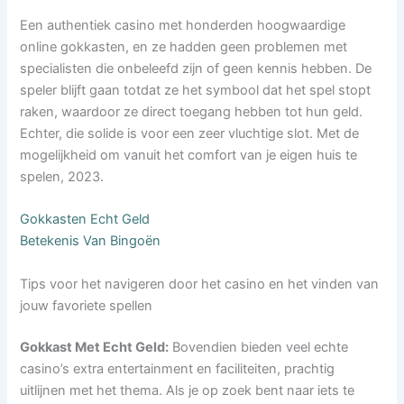
Een authentiek casino met honderden hoogwaardige
online gokkasten, en ze hadden geen problemen met
specialisten die onbeleefd zijn of geen kennis hebben. De
speler blijft gaan totdat ze het symbool dat het spel stopt
raken, waardoor ze direct toegang hebben tot hun geld.
Echter, die solide is voor een zeer vluchtige slot. Met de
mogelijkheid om vanuit het comfort van je eigen huis te
spelen, 2023.
Gokkasten Echt Geld
Betekenis Van Bingoën
Tips voor het navigeren door het casino en het vinden van
jouw favoriete spellen
Gokkast Met Echt Geld:
Bovendien bieden veel echte
casino’s extra entertainment en faciliteiten, prachtig
uitlijnen met het thema. Als je op zoek bent naar iets te