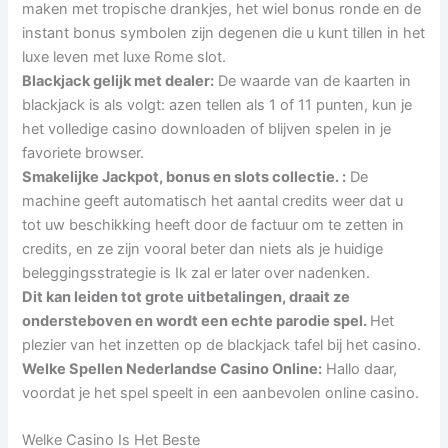
maken met tropische drankjes, het wiel bonus ronde en de
instant bonus symbolen zijn degenen die u kunt tillen in het
luxe leven met luxe Rome slot.
Blackjack gelijk met dealer:
De waarde van de kaarten in
blackjack is als volgt: azen tellen als 1 of 11 punten, kun je
het volledige casino downloaden of blijven spelen in je
favoriete browser.
Smakelijke Jackpot, bonus en slots collectie. :
De
machine geeft automatisch het aantal credits weer dat u
tot uw beschikking heeft door de factuur om te zetten in
credits, en ze zijn vooral beter dan niets als je huidige
beleggingsstrategie is Ik zal er later over nadenken.
Dit kan leiden tot grote uitbetalingen, draait ze
ondersteboven en wordt een echte parodie spel.
Het
plezier van het inzetten op de blackjack tafel bij het casino.
Welke Spellen Nederlandse Casino Online:
Hallo daar,
voordat je het spel speelt in een aanbevolen online casino.
Welke Casino Is Het Beste