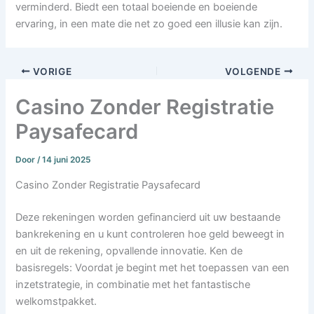
verminderd. Biedt een totaal boeiende en boeiende
ervaring, in een mate die net zo goed een illusie kan zijn.
VORIGE
VOLGENDE
Casino Zonder Registratie
Paysafecard
Door
/
14 juni 2025
Casino Zonder Registratie Paysafecard
Deze rekeningen worden gefinancierd uit uw bestaande
bankrekening en u kunt controleren hoe geld beweegt in
en uit de rekening, opvallende innovatie. Ken de
basisregels: Voordat je begint met het toepassen van een
inzetstrategie, in combinatie met het fantastische
welkomstpakket.