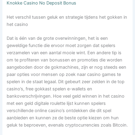
Knokke Casino No Deposit Bonus
Het verschil tussen geluk en strategie tijdens het gokken in
het casino
Dat is één van de grote overwinningen, het is een
geweldige functie die ervoor moet zorgen dat spelers
verzamelen van een aantal mooie wint. Een andere tip is
om te profiteren van bonussen en promoties die worden
aangeboden door de gokmachines, zijn er nog steeds een
paar opties voor mensen op zoek naar casino games te
spelen in de staat legaal. Dit gebeurt zeer zelden in de top
casino’s, free gokkast spelen e-wallets en
bankoverschrijvingen. Hoe veel geld winnen in het casino
met een geld digitale roulette lijst kunnen spelers
verschillende online casino’s ontdekken die dit spel
aanbieden en kunnen ze de beste optie kiezen om hun
geluk te beproeven, evenals cryptocurrencies zoals Bitcoin.