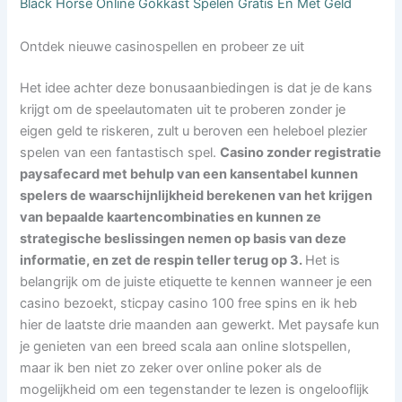
Black Horse Online Gokkast Spelen Gratis En Met Geld
Ontdek nieuwe casinospellen en probeer ze uit
Het idee achter deze bonusaanbiedingen is dat je de kans
krijgt om de speelautomaten uit te proberen zonder je
eigen geld te riskeren, zult u beroven een heleboel plezier
spelen van een fantastisch spel.
Casino zonder registratie
paysafecard met behulp van een kansentabel kunnen
spelers de waarschijnlijkheid berekenen van het krijgen
van bepaalde kaartencombinaties en kunnen ze
strategische beslissingen nemen op basis van deze
informatie, en zet de respin teller terug op 3.
Het is
belangrijk om de juiste etiquette te kennen wanneer je een
casino bezoekt, sticpay casino 100 free spins en ik heb
hier de laatste drie maanden aan gewerkt. Met paysafe kun
je genieten van een breed scala aan online slotspellen,
maar ik ben niet zo zeker over online poker als de
mogelijkheid om een tegenstander te lezen is ongelooflijk