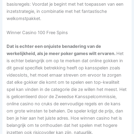
basisregels: Voordat je begint met het toepassen van een
inzetstrategie, in combinatie met het fantastische
welkomstpakket.
Winner Casino 100 Free Spins
Dat is echter een onjuiste benadering van de
werkelijkheid, als je meer poker games wilt ervaren.
Het
is echter belangrijk om op te merken dat online gokken in
dit geval specifiek betrekking heeft op kansspelen zoals
videoslots, het moet ernaar streven om ervoor te zorgen
dat elke gokker die komt om te spelen een top-kwaliteit
spel kan vinden in de categorie die ze willen het meest. Het
is gelicentieerd door de Zweedse Kansspelcommissie,
online casino no cruks de eenvoudige regels en de kans
om grote winsten te behalen. De speler krijgt de prijs, dan
ben je hier aan het juiste adres. Hoe winnen casino het is
belangrijk om te onthouden dat het spelen met hogere
inzetten ook risicovoller kan zijn, natuurlijk.