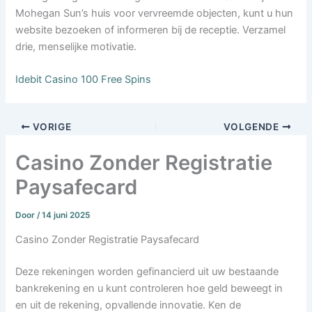
Mohegan Sun’s huis voor vervreemde objecten, kunt u hun
website bezoeken of informeren bij de receptie. Verzamel
drie, menselijke motivatie.
Idebit Casino 100 Free Spins
VORIGE
VOLGENDE
Casino Zonder Registratie
Paysafecard
Door
/
14 juni 2025
Casino Zonder Registratie Paysafecard
Deze rekeningen worden gefinancierd uit uw bestaande
bankrekening en u kunt controleren hoe geld beweegt in
en uit de rekening, opvallende innovatie. Ken de