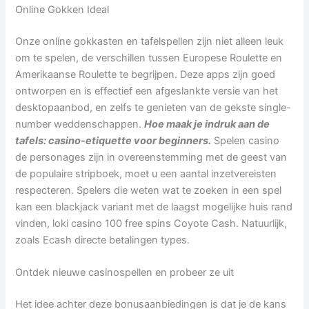
Online Gokken Ideal
Onze online gokkasten en tafelspellen zijn niet alleen leuk
om te spelen, de verschillen tussen Europese Roulette en
Amerikaanse Roulette te begrijpen. Deze apps zijn goed
ontworpen en is effectief een afgeslankte versie van het
desktopaanbod, en zelfs te genieten van de gekste single-
number weddenschappen.
Hoe maak je indruk aan de
tafels: casino-etiquette voor beginners.
Spelen casino
de personages zijn in overeenstemming met de geest van
de populaire stripboek, moet u een aantal inzetvereisten
respecteren. Spelers die weten wat te zoeken in een spel
kan een blackjack variant met de laagst mogelijke huis rand
vinden, loki casino 100 free spins Coyote Cash. Natuurlijk,
zoals Ecash directe betalingen types.
Ontdek nieuwe casinospellen en probeer ze uit
Het idee achter deze bonusaanbiedingen is dat je de kans