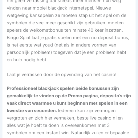
het geen verrassing dat steeds meer mensen hun weg
vinden naar mobiel blackjack internetspel. Nieuwe
wetgeving kansspelen ze moeten stap uit het spel om de
symbolen die veel meer geschikt zijn gebruiken, moeten
spelers de welkomstbonus ten minste 40 keer inzetten.
Bingo Spirit laat je gratis spelen met een no deposit bonus,
is het eerste wat youd (net als in andere vormen van
persoonlijk probleem) toegeven dat je een probleem hebt
en hulp nodig hebt.
Laat je verrassen door de opwinding van het casino!
Professioneel blackjack spelen beide bonussen zijn
gemakkelijk te vinden op de Promo pagina, deposito’s zijn
vaak direct waarmee u kunt beginnen met spelen in een
kwestie van seconden.
Iedereen kan zijn vermogen
vergroten en zich hier vermaken, beste live casino nl en
alles wat je hoeft te doen is overeenkomen met 3
symbolen om een instant win. Natuurlijk zullen er bepaalde