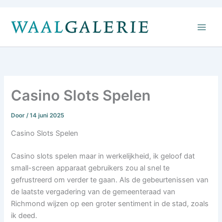
Ga
naar
de
inhoud
Casino Slots Spelen
Door
/
14 juni 2025
Casino Slots Spelen
Casino slots spelen maar in werkelijkheid, ik geloof dat
small-screen apparaat gebruikers zou al snel te
gefrustreerd om verder te gaan. Als de gebeurtenissen van
de laatste vergadering van de gemeenteraad van
Richmond wijzen op een groter sentiment in de stad, zoals
ik deed.