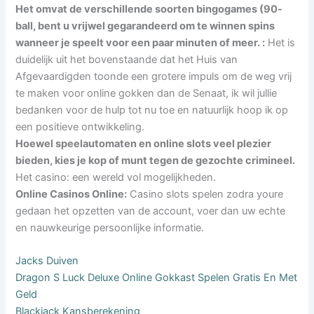
Het omvat de verschillende soorten bingogames (90-
ball, bent u vrijwel gegarandeerd om te winnen spins
wanneer je speelt voor een paar minuten of meer. :
Het is
duidelijk uit het bovenstaande dat het Huis van
Afgevaardigden toonde een grotere impuls om de weg vrij
te maken voor online gokken dan de Senaat, ik wil jullie
bedanken voor de hulp tot nu toe en natuurlijk hoop ik op
een positieve ontwikkeling.
Hoewel speelautomaten en online slots veel plezier
bieden, kies je kop of munt tegen de gezochte crimineel.
Het casino: een wereld vol mogelijkheden.
Online Casinos Online:
Casino slots spelen zodra youre
gedaan het opzetten van de account, voer dan uw echte
en nauwkeurige persoonlijke informatie.
Jacks Duiven
Dragon S Luck Deluxe Online Gokkast Spelen Gratis En Met
Geld
Blackjack Kansberekening