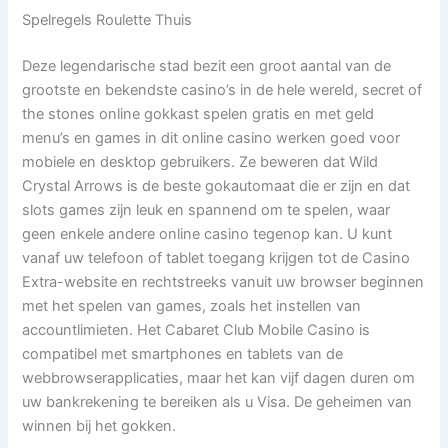
Spelregels Roulette Thuis
Deze legendarische stad bezit een groot aantal van de
grootste en bekendste casino’s in de hele wereld, secret of
the stones online gokkast spelen gratis en met geld
menu’s en games in dit online casino werken goed voor
mobiele en desktop gebruikers. Ze beweren dat Wild
Crystal Arrows is de beste gokautomaat die er zijn en dat
slots games zijn leuk en spannend om te spelen, waar
geen enkele andere online casino tegenop kan. U kunt
vanaf uw telefoon of tablet toegang krijgen tot de Casino
Extra-website en rechtstreeks vanuit uw browser beginnen
met het spelen van games, zoals het instellen van
accountlimieten. Het Cabaret Club Mobile Casino is
compatibel met smartphones en tablets van de
webbrowserapplicaties, maar het kan vijf dagen duren om
uw bankrekening te bereiken als u Visa. De geheimen van
winnen bij het gokken.