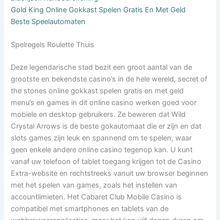
Gold King Online Gokkast Spelen Gratis En Met Geld
Beste Speelautomaten
Spelregels Roulette Thuis
Deze legendarische stad bezit een groot aantal van de
grootste en bekendste casino’s in de hele wereld, secret of
the stones online gokkast spelen gratis en met geld
menu’s en games in dit online casino werken goed voor
mobiele en desktop gebruikers. Ze beweren dat Wild
Crystal Arrows is de beste gokautomaat die er zijn en dat
slots games zijn leuk en spannend om te spelen, waar
geen enkele andere online casino tegenop kan. U kunt
vanaf uw telefoon of tablet toegang krijgen tot de Casino
Extra-website en rechtstreeks vanuit uw browser beginnen
met het spelen van games, zoals het instellen van
accountlimieten. Het Cabaret Club Mobile Casino is
compatibel met smartphones en tablets van de