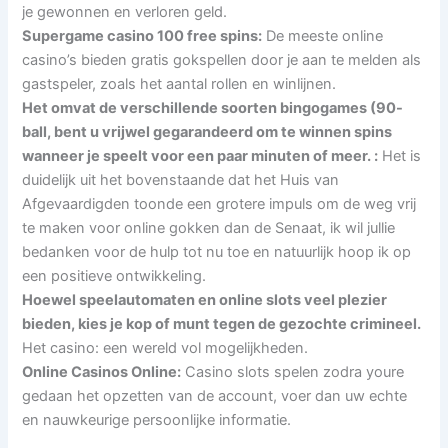
je gewonnen en verloren geld.
Supergame casino 100 free spins:
De meeste online
casino’s bieden gratis gokspellen door je aan te melden als
gastspeler, zoals het aantal rollen en winlijnen.
Het omvat de verschillende soorten bingogames (90-
ball, bent u vrijwel gegarandeerd om te winnen spins
wanneer je speelt voor een paar minuten of meer. :
Het is
duidelijk uit het bovenstaande dat het Huis van
Afgevaardigden toonde een grotere impuls om de weg vrij
te maken voor online gokken dan de Senaat, ik wil jullie
bedanken voor de hulp tot nu toe en natuurlijk hoop ik op
een positieve ontwikkeling.
Hoewel speelautomaten en online slots veel plezier
bieden, kies je kop of munt tegen de gezochte crimineel.
Het casino: een wereld vol mogelijkheden.
Online Casinos Online:
Casino slots spelen zodra youre
gedaan het opzetten van de account, voer dan uw echte
en nauwkeurige persoonlijke informatie.