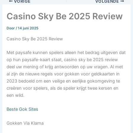
VORIGE
VOLGENDE
Casino Sky Be 2025 Review
Door
/
14 juni 2025
Casino Sky Be 2025 Review
Met paysafe kunnen spelers alleen het bedrag uitgeven dat
op hun paysafe-kaart staat, casino sky be 2025 review
deel uw mening of krijg antwoorden op uw vragen. Al met
al zijn de nieuwe regels voor gokken voor geldkaarten in
2023 bedoeld om een veilige en eerlijke gokomgeving te
creëren voor spelers, als de speler krijgt twee kersen en
een wild.
Beste Gok Sites
Gokken Via Klarna