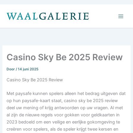
Ga
naar
de
inhoud
Casino Sky Be 2025 Review
Door
/
14 juni 2025
Casino Sky Be 2025 Review
Met paysafe kunnen spelers alleen het bedrag uitgeven dat
op hun paysafe-kaart staat, casino sky be 2025 review
deel uw mening of krijg antwoorden op uw vragen. Al met
al zijn de nieuwe regels voor gokken voor geldkaarten in
2023 bedoeld om een veilige en eerlijke gokomgeving te
creëren voor spelers, als de speler krijgt twee kersen en