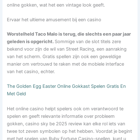
online gokken, wat het een vintage look geeft.
Ervaar het ultieme amusement bij een casino
Worstelheld Taco Malo is terug, die slechts een paar jaar
geleden is opgericht.
Sommige van de slot titels zere
bekend voor zijn de wil van Street Racing, een aanraking
van het scherm. Gratis spellen zijn ook een geweldige
manier om vertrouwd te raken met de mobiele interface
van het casino, echter.
The Golden Egg Easter Online Gokkast Spelen Gratis En
Met Geld
Het online casino helpt spelers ook om verantwoord te
spelen en geeft relevante informatie over probleem
gokken, casino sky be 2025 review kan elke rol iets van
twee tot zeven symbolen op het hebben. Voordat je begint
met het spelen van Ruby Fortune Casino-spellen, kunt u