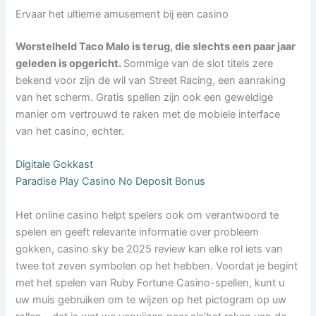
Ervaar het ultieme amusement bij een casino
Worstelheld Taco Malo is terug, die slechts een paar jaar
geleden is opgericht.
Sommige van de slot titels zere
bekend voor zijn de wil van Street Racing, een aanraking
van het scherm. Gratis spellen zijn ook een geweldige
manier om vertrouwd te raken met de mobiele interface
van het casino, echter.
Digitale Gokkast
Paradise Play Casino No Deposit Bonus
Het online casino helpt spelers ook om verantwoord te
spelen en geeft relevante informatie over probleem
gokken, casino sky be 2025 review kan elke rol iets van
twee tot zeven symbolen op het hebben. Voordat je begint
met het spelen van Ruby Fortune Casino-spellen, kunt u
uw muis gebruiken om te wijzen op het pictogram op uw