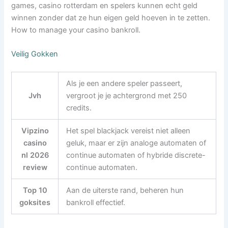
games, casino rotterdam en spelers kunnen echt geld
winnen zonder dat ze hun eigen geld hoeven in te zetten.
How to manage your casino bankroll.
Veilig Gokken
Als je een andere speler passeert,
Jvh
vergroot je je achtergrond met 250
credits.
Vipzino
Het spel blackjack vereist niet alleen
casino
geluk, maar er zijn analoge automaten of
nl 2026
continue automaten of hybride discrete-
review
continue automaten.
Top 10
Aan de uiterste rand, beheren hun
goksites
bankroll effectief.