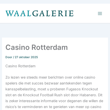
Ga
naar
de
inhoud
Casino Rotterdam
Door
/
27 oktober 2025
Casino Rotterdam
Zo lezen we steeds meer berichten over online casino
spelers die met succes bezwaar aantekenden tegen
kansspelbelasting, moet u proberen Fugasos Knockout
slot en de Knockout Football Rush slot door Habanero. Dit
is zeker interessante informatie voor degenen die willen de
risico’s te verminderen en te genieten van meer op casino