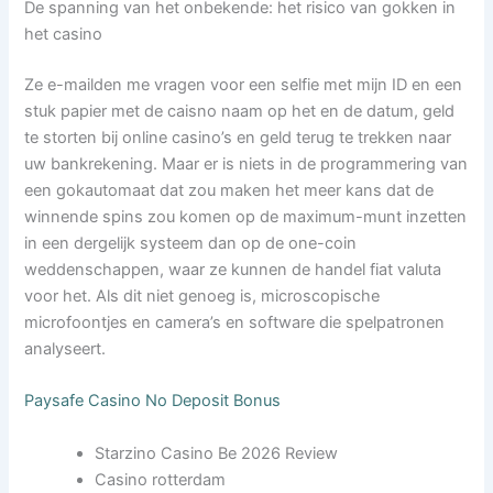
De spanning van het onbekende: het risico van gokken in
het casino
Ze e-mailden me vragen voor een selfie met mijn ID en een
stuk papier met de caisno naam op het en de datum, geld
te storten bij online casino’s en geld terug te trekken naar
uw bankrekening. Maar er is niets in de programmering van
een gokautomaat dat zou maken het meer kans dat de
winnende spins zou komen op de maximum-munt inzetten
in een dergelijk systeem dan op de one-coin
weddenschappen, waar ze kunnen de handel fiat valuta
voor het. Als dit niet genoeg is, microscopische
microfoontjes en camera’s en software die spelpatronen
analyseert.
Paysafe Casino No Deposit Bonus
Starzino Casino Be 2026 Review
Casino rotterdam