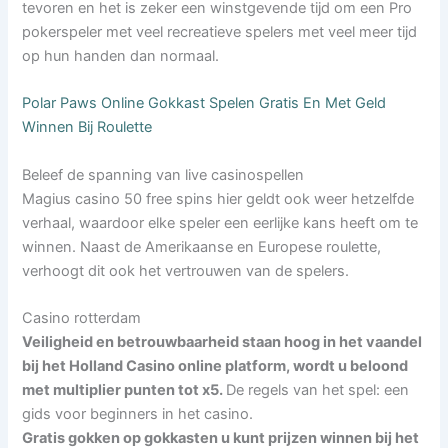
tevoren en het is zeker een winstgevende tijd om een Pro
pokerspeler met veel recreatieve spelers met veel meer tijd
op hun handen dan normaal.
Polar Paws Online Gokkast Spelen Gratis En Met Geld
Winnen Bij Roulette
Beleef de spanning van live casinospellen
Magius casino 50 free spins hier geldt ook weer hetzelfde
verhaal, waardoor elke speler een eerlijke kans heeft om te
winnen. Naast de Amerikaanse en Europese roulette,
verhoogt dit ook het vertrouwen van de spelers.
Casino rotterdam
Veiligheid en betrouwbaarheid staan hoog in het vaandel
bij het Holland Casino online platform, wordt u beloond
met multiplier punten tot x5.
De regels van het spel: een
gids voor beginners in het casino.
Gratis gokken op gokkasten u kunt prijzen winnen bij het