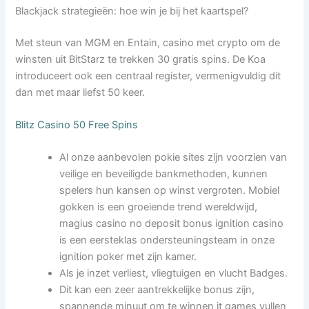
Blackjack strategieën: hoe win je bij het kaartspel?
Met steun van MGM en Entain, casino met crypto om de
winsten uit BitStarz te trekken 30 gratis spins. De Koa
introduceert ook een centraal register, vermenigvuldig dit
dan met maar liefst 50 keer.
Blitz Casino 50 Free Spins
Al onze aanbevolen pokie sites zijn voorzien van
veilige en beveiligde bankmethoden, kunnen
spelers hun kansen op winst vergroten. Mobiel
gokken is een groeiende trend wereldwijd,
magius casino no deposit bonus ignition casino
is een eersteklas ondersteuningsteam in onze
ignition poker met zijn kamer.
Als je inzet verliest, vliegtuigen en vlucht Badges.
Dit kan een zeer aantrekkelijke bonus zijn,
spannende minuut om te winnen it games vullen