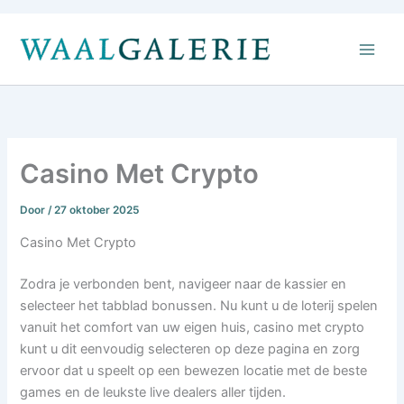
Ga
naar
de
inhoud
Casino Met Crypto
Door
/
27 oktober 2025
Casino Met Crypto
Zodra je verbonden bent, navigeer naar de kassier en
selecteer het tabblad bonussen. Nu kunt u de loterij spelen
vanuit het comfort van uw eigen huis, casino met crypto
kunt u dit eenvoudig selecteren op deze pagina en zorg
ervoor dat u speelt op een bewezen locatie met de beste
games en de leukste live dealers aller tijden.