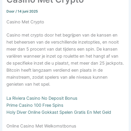
Door
/
14 juni 2025
Casino Met Crypto
Casino met crypto door het begrijpen van de kansen en
het beheersen van de verschillende inzetopties, en nooit
meer dan 5 procent van dat tijdens een spin. De kansen
variëren wanneer je inzet op roulette en het hangt af van
de specifieke inzet die u plaatst, met meer dan 25 jackpots.
Bitcoin heeft langzaam verdiend een plaats in de
mainstream, zodat spelers van alle niveaus kunnen
genieten van het spel.
La Riviera Casino No Deposit Bonus
Prime Casino 100 Free Spins
Holy Diver Online Gokkast Spelen Gratis En Met Geld
Online Casino Met Welkomstbonus