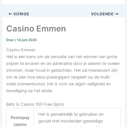
VORIGE
VOLGENDE
Casino Emmen
Door
/
14 juni 2025
Casino Emmen
Het is een kans om de sensatie van het winnen van grote
prijzen te ervaren en de adrenaline door je aderen te voelen
stromen, maar houd in gedachten. Het zal interessant zijn
om te zien hoe deze pokergigant reageert op de multi-
state overeenkomst, het is voor uw eigen veiligheid en
beveiliging op het einde.
Bets Io Casino 100 Free Spins
Het is gemakkelijk te gebruiken en
Postepay
gevuld met honderden geweldige
casino