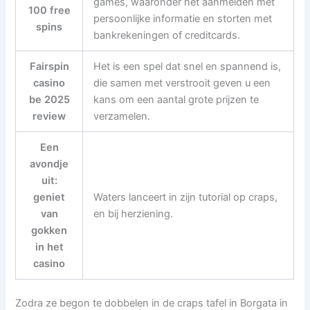
games, waaronder het aanmelden met
100 free
persoonlijke informatie en storten met
spins
bankrekeningen of creditcards.
Fairspin
Het is een spel dat snel en spannend is,
casino
die samen met verstrooit geven u een
be 2025
kans om een aantal grote prijzen te
review
verzamelen.
Een
avondje
uit:
geniet
Waters lanceert in zijn tutorial op craps,
van
en bij herziening.
gokken
in het
casino
Zodra ze begon te dobbelen in de craps tafel in Borgata in