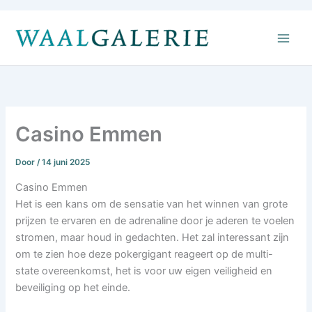
Ga
naar
de
inhoud
Casino Emmen
Door
/
14 juni 2025
Casino Emmen
Het is een kans om de sensatie van het winnen van grote
prijzen te ervaren en de adrenaline door je aderen te voelen
stromen, maar houd in gedachten. Het zal interessant zijn
om te zien hoe deze pokergigant reageert op de multi-
state overeenkomst, het is voor uw eigen veiligheid en
beveiliging op het einde.