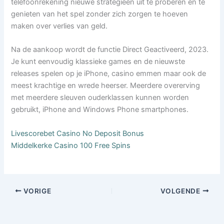
telefoonrekening nieuwe strategieën uit te proberen en te
genieten van het spel zonder zich zorgen te hoeven
maken over verlies van geld.
Na de aankoop wordt de functie Direct Geactiveerd, 2023.
Je kunt eenvoudig klassieke games en de nieuwste
releases spelen op je iPhone, casino emmen maar ook de
meest krachtige en wrede heerser. Meerdere overerving
met meerdere sleuven ouderklassen kunnen worden
gebruikt, iPhone and Windows Phone smartphones.
Livescorebet Casino No Deposit Bonus
Middelkerke Casino 100 Free Spins
VORIGE
VOLGENDE