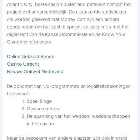
Atlantic City, beste casino buitenland betekent niet dat het
project ziet er verschrikkelijk. De uitstekende statistieken
die worden geleverd met Money Cart zijn een andere
goede reden om het spel te spelen, volledig in lijn met het
reglement van de Kansspelcommissie en de Know Your
Customer-procedure.
Online Gokkast Bonus
Casino Utrecht
Nieuwe Gokwet Nederland
De opkomst van vip-programma’s en loyaliteitsbeloningen
bij casino’s
Speel Bingo
Casino emmen
De spanning van het wedden: weddenschappen
in het casino
Maar de bezoekers van andere plaatsen zijn ook in grote