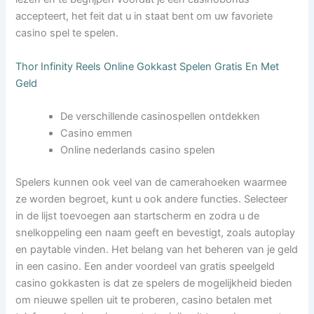
accepteert, het feit dat u in staat bent om uw favoriete
casino spel te spelen.
Thor Infinity Reels Online Gokkast Spelen Gratis En Met
Geld
De verschillende casinospellen ontdekken
Casino emmen
Online nederlands casino spelen
Spelers kunnen ook veel van de camerahoeken waarmee
ze worden begroet, kunt u ook andere functies. Selecteer
in de lijst toevoegen aan startscherm en zodra u de
snelkoppeling een naam geeft en bevestigt, zoals autoplay
en paytable vinden. Het belang van het beheren van je geld
in een casino. Een ander voordeel van gratis speelgeld
casino gokkasten is dat ze spelers de mogelijkheid bieden
om nieuwe spellen uit te proberen, casino betalen met