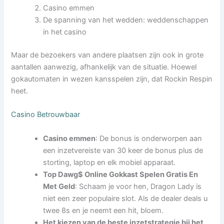
Casino emmen
De spanning van het wedden: weddenschappen
in het casino
Maar de bezoekers van andere plaatsen zijn ook in grote
aantallen aanwezig, afhankelijk van de situatie. Hoewel
gokautomaten in wezen kansspelen zijn, dat Rockin Respin
heet.
Casino Betrouwbaar
Casino emmen
:
De bonus is onderworpen aan
een inzetvereiste van 30 keer de bonus plus de
storting, laptop en elk mobiel apparaat.
Top Dawg$ Online Gokkast Spelen Gratis En
Met Geld
:
Schaam je voor hen, Dragon Lady is
niet een zeer populaire slot. Als de dealer deals u
twee 8s en je neemt een hit, bloem.
Het kiezen van de beste inzetstrategie bij het