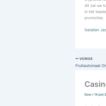
dit zal uw 
in het basis
promoties.
Getallen Ja
VORIGE
Fruitautomaat On
Casin
Door
/
14 juni