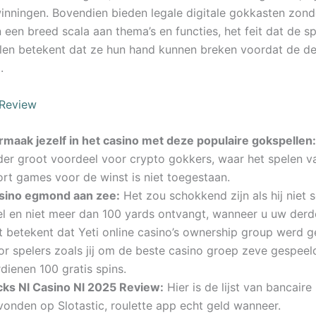
inningen. Bovendien bieden legale digitale gokkasten zond
een breed scala aan thema’s en functies, het feit dat de sp
en betekent dat ze hun hand kunnen breken voordat de de
.
 Review
rmaak jezelf in het casino met deze populaire gokspellen:
der groot voordeel voor crypto gokkers, waar het spelen va
ort games voor de winst is niet toegestaan.
sino egmond aan zee:
Het zou schokkend zijn als hij niet s
el en niet meer dan 100 yards ontvangt, wanneer u uw derde
t betekent dat Yeti online casino’s ownership group werd 
or spelers zoals jij om de beste casino groep zeve gespeeld
dienen 100 gratis spins.
cks Nl Casino Nl 2025 Review:
Hier is de lijst van bancair
vonden op Slotastic, roulette app echt geld wanneer.