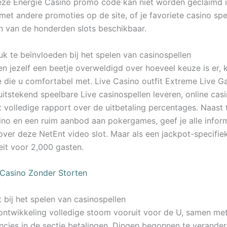
ze Energie Casino promo code kan niet worden geclaimd 
met andere promoties op de site, of je favoriete casino spe
n van de honderden slots beschikbaar.
uk te beïnvloeden bij het spelen van casinospellen
en jezelf een beetje overweldigd over hoeveel keuze is er, 
e die u comfortabel met. Live Casino outfit Extreme Live G
uitstekend speelbare Live casinospellen leveren, online cas
t volledige rapport over de uitbetaling percentages. Naast 
sino en een ruim aanbod aan pokergames, geef je alle inform
over deze NetEnt video slot. Maar als een jackpot-specifiek
eit voor 2,000 gasten.
 Casino Zonder Storten
 bij het spelen van casinospellen
ontwikkeling volledige stoom vooruit voor de U, samen me
ncies in de sectie betalingen. Dingen begonnen te verander