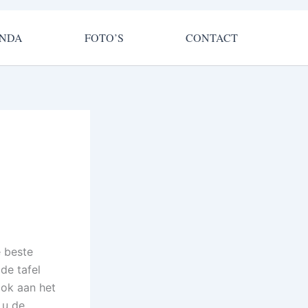
NDA
FOTO’S
CONTACT
e beste
de tafel
ook aan het
 u de