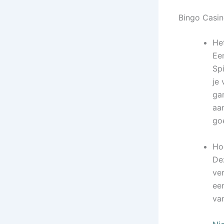
Bingo Casi
He
Een
Spi
je 
ga
aa
go
Ho
Dez
ve
een
va