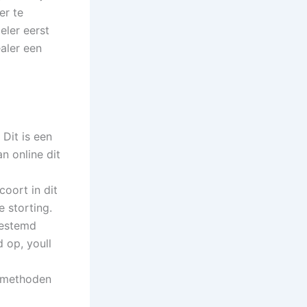
er te
eler eerst
aler een
Dit is een
n online dit
coort in dit
 storting.
gestemd
 op, youll
e methoden