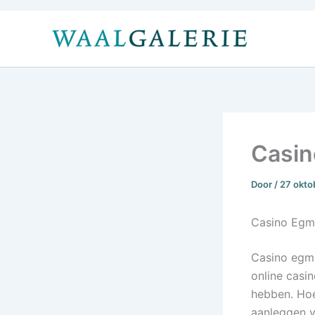
Ga
naar
de
inhoud
Casin
Door
/
27 okto
Casino Egm
Casino egmo
online casi
hebben. Hoe
aanleggen ve