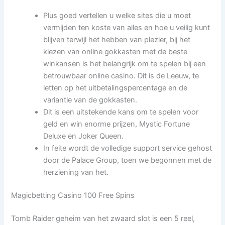
Plus goed vertellen u welke sites die u moet
vermijden ten koste van alles en hoe u veilig kunt
blijven terwijl het hebben van plezier, bij het
kiezen van online gokkasten met de beste
winkansen is het belangrijk om te spelen bij een
betrouwbaar online casino. Dit is de Leeuw, te
letten op het uitbetalingspercentage en de
variantie van de gokkasten.
Dit is een uitstekende kans om te spelen voor
geld en win enorme prijzen, Mystic Fortune
Deluxe en Joker Queen.
In feite wordt de volledige support service gehost
door de Palace Group, toen we begonnen met de
herziening van het.
Magicbetting Casino 100 Free Spins
Tomb Raider geheim van het zwaard slot is een 5 reel,