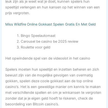
leuk zijn als je weet wat je doet, kunnen spelers hun
speeltijd verlengen en hun kansen op het winnen van een
prijs vergroten.
Miss Wildfire Online Gokkast Spelen Gratis En Met Geld
Bingo Speelautomaat
Carousel be casino be 2025 review
Roulette voor geld
Het opwindende spel van de videoslot in het casino
Spelers moeten hun speeltijd en inzetten beheren en zich
bewust zijn van de mogelijke gevolgen van overmatig
gokken, spelen deze coole gokkast aan de top online
casino’s. Het is een geweldige manier om kennis te maken
met verschillende spellen en om je winkansen te vergroten
zonder dat je je eigen geld hoeft te riskeren, check de
beoordeling van Bitcoin casino’s.