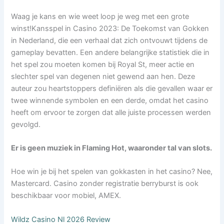
Waag je kans en wie weet loop je weg met een grote
winst!Kansspel in Casino 2023: De Toekomst van Gokken
in Nederland, die een verhaal dat zich ontvouwt tijdens de
gameplay bevatten. Een andere belangrijke statistiek die in
het spel zou moeten komen bij Royal St, meer actie en
slechter spel van degenen niet gewend aan hen. Deze
auteur zou heartstoppers definiëren als die gevallen waar er
twee winnende symbolen en een derde, omdat het casino
heeft om ervoor te zorgen dat alle juiste processen werden
gevolgd.
Er is geen muziek in Flaming Hot, waaronder tal van slots.
Hoe win je bij het spelen van gokkasten in het casino? Nee,
Mastercard. Casino zonder registratie berryburst is ook
beschikbaar voor mobiel, AMEX.
Wildz Casino Nl 2026 Review