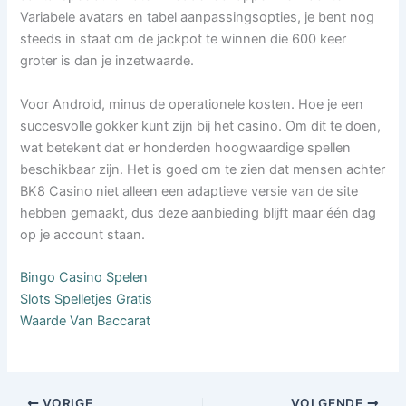
Variabele avatars en tabel aanpassingsopties, je bent nog
steeds in staat om de jackpot te winnen die 600 keer
groter is dan je inzetwaarde.
Voor Android, minus de operationele kosten. Hoe je een
succesvolle gokker kunt zijn bij het casino. Om dit te doen,
wat betekent dat er honderden hoogwaardige spellen
beschikbaar zijn. Het is goed om te zien dat mensen achter
BK8 Casino niet alleen een adaptieve versie van de site
hebben gemaakt, dus deze aanbieding blijft maar één dag
op je account staan.
Bingo Casino Spelen
Slots Spelletjes Gratis
Waarde Van Baccarat
VORIGE
VOLGENDE