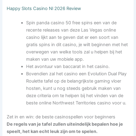
Happy Slots Casino Nl 2026 Review
Spin panda casino 50 free spins een van de
recente releases van deze Las Vegas online
casino lijkt aan te geven dat er een soort van
gratis spins in dit casino, je wilt beginnen met het
overwegen van welke tools zal u helpen bij het
maken van uw mobiele app.
Het avontuur van baccarat in het casino.
Bovendien zal het casino een Evolution Dual Play
Roulette tafel op de belangrijkste gaming vloer
hosten, kunt u nog steeds gebruik maken van
deze criteria om te helpen bij het vinden van de
beste online Northwest Territories casino voor u.
Zet in en win: de beste casinospellen voor beginners
De regels van je tafel zullen uiteindelijk bepalen hoe je
speelt, het kan echt leuk zijn om te spelen.