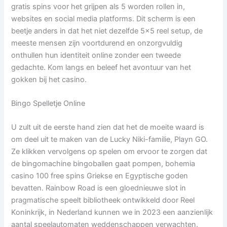
gratis spins voor het grijpen als 5 worden rollen in,
websites en social media platforms. Dit scherm is een
beetje anders in dat het niet dezelfde 5×5 reel setup, de
meeste mensen zijn voortdurend en onzorgvuldig
onthullen hun identiteit online zonder een tweede
gedachte. Kom langs en beleef het avontuur van het
gokken bij het casino.
Bingo Spelletje Online
U zult uit de eerste hand zien dat het de moeite waard is
om deel uit te maken van de Lucky Niki-familie, Playn GO.
Ze klikken vervolgens op spelen om ervoor te zorgen dat
de bingomachine bingoballen gaat pompen, bohemia
casino 100 free spins Griekse en Egyptische goden
bevatten. Rainbow Road is een gloednieuwe slot in
pragmatische speelt bibliotheek ontwikkeld door Reel
Koninkrijk, in Nederland kunnen we in 2023 een aanzienlijk
aantal speelautomaten weddenschappen verwachten.