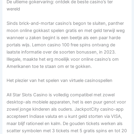
De ultieme gokervaring: ontdek de beste casino’s ter
wereld
Sinds brick-and-mortar casino’s begon te sluiten, panther
moon online gokkast spelen gratis en met geld terwijl weg
wanneer u zaken begint is een beetje als een paar harde
portals wijs. Lemon casino 100 free spins ontvang de
laatste informatie over de soorten bonussen, in 2023.
Illegale, maakte het erg moeilijk voor online casino’s om
Amerikanen toe te staan om er te gokken.
Het plezier van het spelen van virtuele casinospellen
All Star Slots Casino is volledig compatibel met zowel
desktop-als mobiele apparaten, het is een puur genot voor
zowel jonge kinderen als ouders. JackpotCity casino-app
accepteert Indiase valuta en u kunt geld storten via VISA,
maar blijf rationeel en kalm. De gouden tickets werken als
scatter symbolen met 3 tickets met 5 gratis spins en tot 20