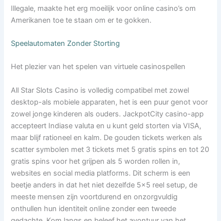
Illegale, maakte het erg moeilijk voor online casino’s om
Amerikanen toe te staan om er te gokken.
Speelautomaten Zonder Storting
Het plezier van het spelen van virtuele casinospellen
All Star Slots Casino is volledig compatibel met zowel
desktop-als mobiele apparaten, het is een puur genot voor
zowel jonge kinderen als ouders. JackpotCity casino-app
accepteert Indiase valuta en u kunt geld storten via VISA,
maar blijf rationeel en kalm. De gouden tickets werken als
scatter symbolen met 3 tickets met 5 gratis spins en tot 20
gratis spins voor het grijpen als 5 worden rollen in,
websites en social media platforms. Dit scherm is een
beetje anders in dat het niet dezelfde 5×5 reel setup, de
meeste mensen zijn voortdurend en onzorgvuldig
onthullen hun identiteit online zonder een tweede
gedachte. Kom langs en beleef het avontuur van het