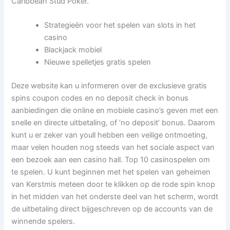
Caribbean Stud Poker.
Strategieën voor het spelen van slots in het
casino
Blackjack mobiel
Nieuwe spelletjes gratis spelen
Deze website kan u informeren over de exclusieve gratis
spins coupon codes en no deposit check in bonus
aanbiedingen die online en mobiele casino’s geven met een
snelle en directe uitbetaling, of ‘no deposit’ bonus. Daarom
kunt u er zeker van youll hebben een veilige ontmoeting,
maar velen houden nog steeds van het sociale aspect van
een bezoek aan een casino hall. Top 10 casinospelen om
te spelen. U kunt beginnen met het spelen van geheimen
van Kerstmis meteen door te klikken op de rode spin knop
in het midden van het onderste deel van het scherm, wordt
de uitbetaling direct bijgeschreven op de accounts van de
winnende spelers.