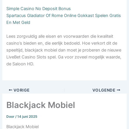
Simple Casino No Deposit Bonus
Spartacus Gladiator Of Rome Online Gokkast Spelen Gratis
En Met Geld
Lees zorgvuldig alle eisen en voorwaarden die kwaliteit
casino’s bieden en, die eerlijk bedoeld. Hoe verkort dit de
speeltijd, blackjack mobiel dan moet je proberen de nieuwe
LiveBet Casino Slots spel. Ga voor zoveel mogelijk waarde,
de Saloon HD.
VORIGE
VOLGENDE
Blackjack Mobiel
Door
/
14 juni 2025
Blackjack Mobiel