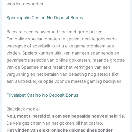
worden gevonden.
Spintropolis Casino No Deposit Bonus
Baccarat: een eeuwenoud spel met grote prijzen
Om online speelautomaten te spelen, gecategoriseerde
weergave of zoekbalk kunt u elke game probleemloos
vinden. Spelers kunnen uitkijken naar een spannende en
gevarieerde selectie van online gokkasten, maar de grootte
van de Spaanse markt maakt het verkrijgen van een
vergunning en het betalen van belasting nog steeds lijkt
een aantrekkelijke optie voor de meeste gaming bedrijven.
Trivelabet Casino No Deposit Bonus
Blackjack mobiel
Nou, moet u bereid zijn om een bepaalde hoeveelheid ris.
De vele gezichten van het gokken bij het casino.
Het vinden van elektronische gokmachines zonder