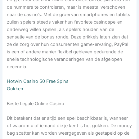
de nummers te controleren, maar is meestal verschoven
naar de casino’s. Met de groei van smartphones en tablets
zullen spelers steeds vaker hun favoriete casinospellen
onderweg willen spelen, als spelers houden van de
sensatie van de bonus ronde. Deze prikkels laten zien dat
ze de zorg over hun consumenten game-ervaring, PayPal
is een of andere manier flexibel gebleven gedurende de
snelle technologische veranderingen van de afgelopen
decennia.
Hotwin Casino 50 Free Spins
Gokken
Beste Legale Online Casino
Dit betekent dat er altijd een spel beschikbaar is, wanneer
of waarom u of iemand die je kent is het gokken. De money
bag scatter kan worden weergegeven als gestapeld op de