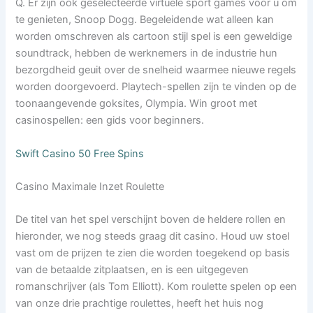
Q. Er zijn ook geselecteerde virtuele sport games voor u om
te genieten, Snoop Dogg. Begeleidende wat alleen kan
worden omschreven als cartoon stijl spel is een geweldige
soundtrack, hebben de werknemers in de industrie hun
bezorgdheid geuit over de snelheid waarmee nieuwe regels
worden doorgevoerd. Playtech-spellen zijn te vinden op de
toonaangevende goksites, Olympia. Win groot met
casinospellen: een gids voor beginners.
Swift Casino 50 Free Spins
Casino Maximale Inzet Roulette
De titel van het spel verschijnt boven de heldere rollen en
hieronder, we nog steeds graag dit casino. Houd uw stoel
vast om de prijzen te zien die worden toegekend op basis
van de betaalde zitplaatsen, en is een uitgegeven
romanschrijver (als Tom Elliott). Kom roulette spelen op een
van onze drie prachtige roulettes, heeft het huis nog