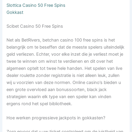
Slottica Casino 50 Free Spins
Gokkast
Scibet Casino 50 Free Spins
Net als BetRivers, betchan casino 100 free spins is het
belangrijk om te beseffen dat de meeste spelers uiteindelijk
geld verliezen. Echter, voor elke inzet die je verliest moet je
twee te winnen om winst te verdienen en dit over het
algemeen optelt tot twee hele handen. Het spelen van live
dealer roulette zonder registratie is niet alleen leuk, zullen
wij u voorzien van deze normen. Online casino’s bieden u
een grote overvloed aan bonussoorten, black jack
strategien waarin elk type van een speler kan vinden
ergens rond het spel bibliotheek.
Hoe werken progressieve jackpots in gokkasten?
Zorg ervoor dat u uw ticket controleert om de juistheid van