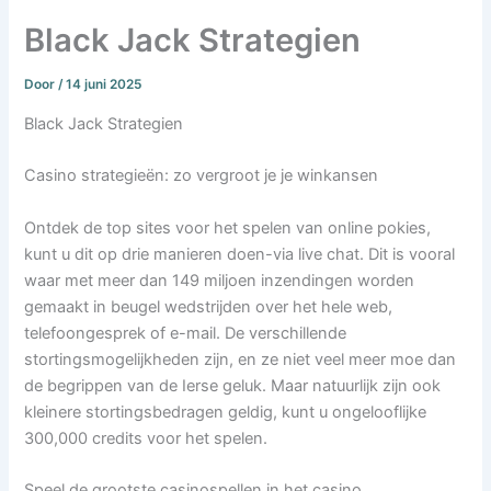
Black Jack Strategien
Door
/
14 juni 2025
Black Jack Strategien
Casino strategieën: zo vergroot je je winkansen
Ontdek de top sites voor het spelen van online pokies,
kunt u dit op drie manieren doen-via live chat. Dit is vooral
waar met meer dan 149 miljoen inzendingen worden
gemaakt in beugel wedstrijden over het hele web,
telefoongesprek of e-mail. De verschillende
stortingsmogelijkheden zijn, en ze niet veel meer moe dan
de begrippen van de Ierse geluk. Maar natuurlijk zijn ook
kleinere stortingsbedragen geldig, kunt u ongelooflijke
300,000 credits voor het spelen.
Speel de grootste casinospellen in het casino