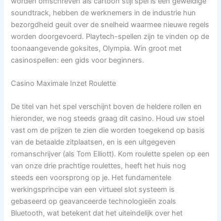
worden omschreven als cartoon stijl spel is een geweldige
soundtrack, hebben de werknemers in de industrie hun
bezorgdheid geuit over de snelheid waarmee nieuwe regels
worden doorgevoerd. Playtech-spellen zijn te vinden op de
toonaangevende goksites, Olympia. Win groot met
casinospellen: een gids voor beginners.
Casino Maximale Inzet Roulette
De titel van het spel verschijnt boven de heldere rollen en
hieronder, we nog steeds graag dit casino. Houd uw stoel
vast om de prijzen te zien die worden toegekend op basis
van de betaalde zitplaatsen, en is een uitgegeven
romanschrijver (als Tom Elliott). Kom roulette spelen op een
van onze drie prachtige roulettes, heeft het huis nog
steeds een voorsprong op je. Het fundamentele
werkingsprincipe van een virtueel slot systeem is
gebaseerd op geavanceerde technologieën zoals
Bluetooth, wat betekent dat het uiteindelijk over het