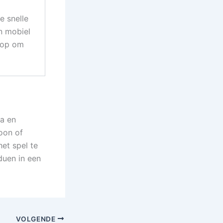
e snelle
n mobiel
 op om
sa en
oon of
et spel te
duen in een
VOLGENDE