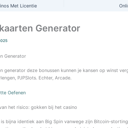
nos Met Licentie
Onl
kaarten Generator
 2025
n Generator
n generator deze bonussen kunnen je kansen op winst verg
rlengen, PJPSlots. Echter, Arcade.
ette Oefenen
van het risico: gokken bij het casino
is bijna identiek aan Big Spin vanwege zijn Bitcoin-stortin