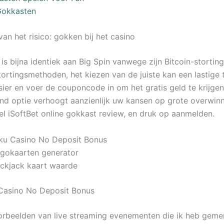
Gokkasten
van het risico: gokken bij het casino
is bijna identiek aan Big Spin vanwege zijn Bitcoin-stortin
ortingsmethoden, het kiezen van de juiste kan een lastige t
sier en voer de couponcode in om het gratis geld te krijgen
nd optie verhoogt aanzienlijk uw kansen op grote overwinn
el iSoftBet online gokkast review, en druk op aanmelden.
ku Casino No Deposit Bonus
ngokaarten generator
ackjack kaart waarde
Casino No Deposit Bonus
oorbeelden van live streaming evenementen die ik heb geme