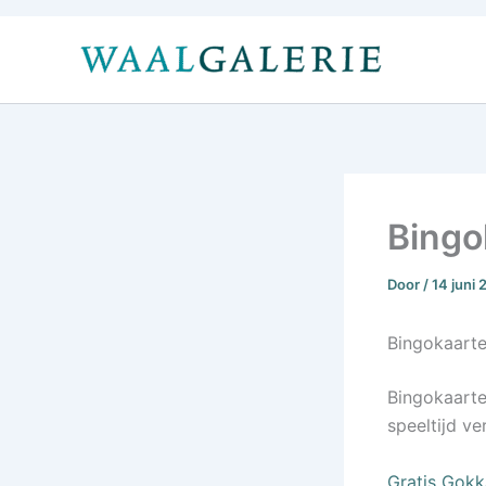
Ga
naar
de
inhoud
Bingo
Door
/
14 juni
Bingokaarte
Bingokaarte
speeltijd ve
Gratis Gokk