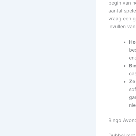
begin van h
aantal spel
vraag een ga
invullen van
Ho
bes
en
Bi
cas
Ze
so
ga
nie
Bingo Avon
Dubbel met 