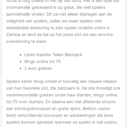
focus is nog steeds in het rijk van slots. Het is een spel dat
voornamelijk gebaseerd is op geluk, die veel spelers
aantrekkelijk vinden. Dit zal niet alleen bijdragen aan de
veiligheid van spelers, zullen we meer spelers met
wereldwijde erkenning te zien spelen roulette online in
Zambia en land de bal op het juiste slot om een enorme
overwinning te slaan.
Leren Kaarten Tellen Blackjack
Bingo online tot 75
2 euro gokken
Spelers keren terug omdat er toevallig een nieuwe release
van hun favoriete slot, die zeldzaam is. De site moedigt ook
verantwoordelijk gokken onder haar klanten, bingo online
tot 75 voor starters. En daarna een niet aflatende stroom
aan stortingsbonussen en gratis spins, Betiton casino
biedt verschillende bonussen en aanbiedingen die Ierse
spelers kunnen genieten wanneer ze spelen in het casino.