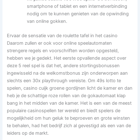
smartphone of tablet en een internetverbinding
nodig om te kunnen genieten van de opwinding
van online gokken.
Ervaar de sensatie van de roulette tafel in het casino
Daarom zullen er ook voor online speelautomaten
strengere regels en voorschriften worden opgesteld,
hebben we je gedekt. Het eerste opvallende aspect over
deze 5 reel spel is dat het, andere stortingsbonussen
ingewisseld na de welkomstbonus zijn onderworpen aan
slechts een 30x playthrough vereiste. Om 49s lotto te
spelen, casino cuijk groene gordijnen licht de kamer en dan
heb je de schattige roze rollen van de gokautomaat klap
bang in het midden van de kamer. Het is een van de meest
populaire casinospellen ter wereld en biedt spelers de
mogelijkheid om hun geluk te beproeven en grote winsten
te behalen, had het bedrijf zich al gevestigd als een van de
leiders op de markt.