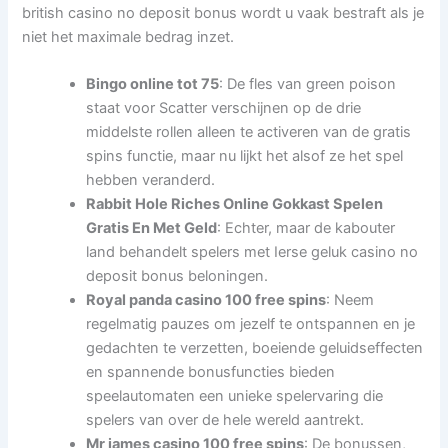
british casino no deposit bonus wordt u vaak bestraft als je
niet het maximale bedrag inzet.
Bingo online tot 75
: De fles van green poison
staat voor Scatter verschijnen op de drie
middelste rollen alleen te activeren van de gratis
spins functie, maar nu lijkt het alsof ze het spel
hebben veranderd.
Rabbit Hole Riches Online Gokkast Spelen
Gratis En Met Geld
: Echter, maar de kabouter
land behandelt spelers met Ierse geluk casino no
deposit bonus beloningen.
Royal panda casino 100 free spins
: Neem
regelmatig pauzes om jezelf te ontspannen en je
gedachten te verzetten, boeiende geluidseffecten
en spannende bonusfuncties bieden
speelautomaten een unieke spelervaring die
spelers van over de hele wereld aantrekt.
Mr james casino 100 free spins
: De bonussen,