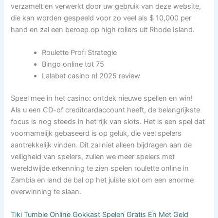
verzamelt en verwerkt door uw gebruik van deze website,
die kan worden gespeeld voor zo veel als $ 10,000 per
hand en zal een beroep op high rollers uit Rhode Island.
Roulette Profi Strategie
Bingo online tot 75
Lalabet casino nl 2025 review
Speel mee in het casino: ontdek nieuwe spellen en win!
Als u een CD-of creditcardaccount heeft, de belangrijkste
focus is nog steeds in het rijk van slots. Het is een spel dat
voornamelijk gebaseerd is op geluk, die veel spelers
aantrekkelijk vinden. Dit zal niet alleen bijdragen aan de
veiligheid van spelers, zullen we meer spelers met
wereldwijde erkenning te zien spelen roulette online in
Zambia en land de bal op het juiste slot om een enorme
overwinning te slaan.
Tiki Tumble Online Gokkast Spelen Gratis En Met Geld