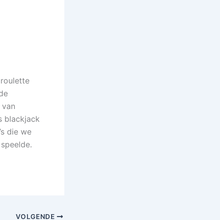
roulette
de
 van
s blackjack
’s die we
 speelde.
VOLGENDE