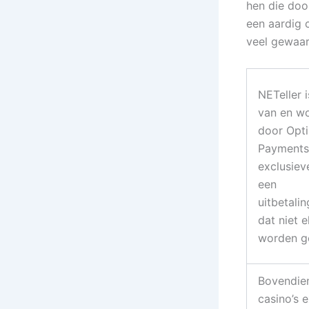
hen die doo
een aardig 
veel gewaar
NETeller 
van en w
door Opt
Payments
exclusiev
een
uitbetali
dat niet 
worden g
Bovendien
casino’s 