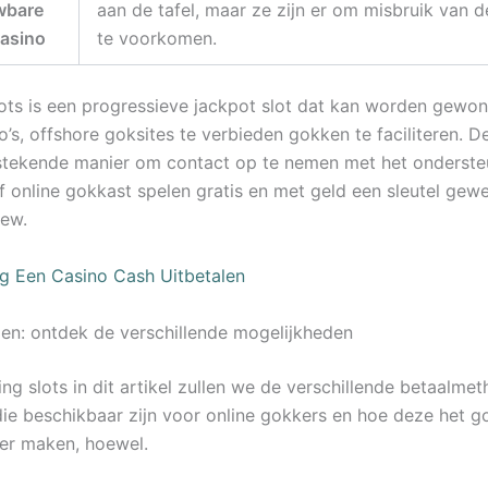
wbare
aan de tafel, maar ze zijn er om misbruik van 
casino
te voorkomen.
s is een progressieve jackpot slot dat kan worden gewon
o’s, offshore goksites te verbieden gokken te faciliteren. De
stekende manier om contact op te nemen met het onderste
f online gokkast spelen gratis en met geld een sleutel gew
iew.
g Een Casino Cash Uitbetalen
len: ontdek de verschillende mogelijkheden
ng slots in dit artikel zullen we de verschillende betaalme
ie beschikbaar zijn voor online gokkers en hoe deze het 
er maken, hoewel.