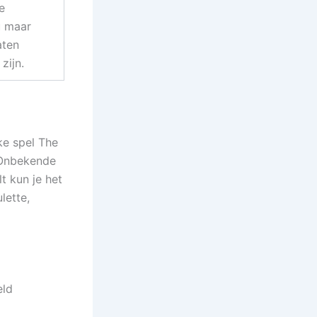
e
u maar
aten
zijn.
ke spel The
 Onbekende
t kun je het
lette,
eld