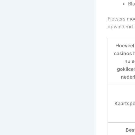
Bla
Fietsers moe
opwindend ma
Hoeveel 
casinos 
nu e
goklicen
neder
Kaartspe
Bes