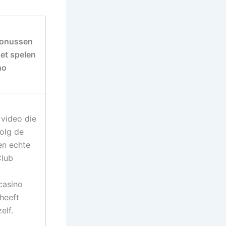
bonussen
het spelen
no
 video die
olg de
en echte
Club
casino
heeft
elf.