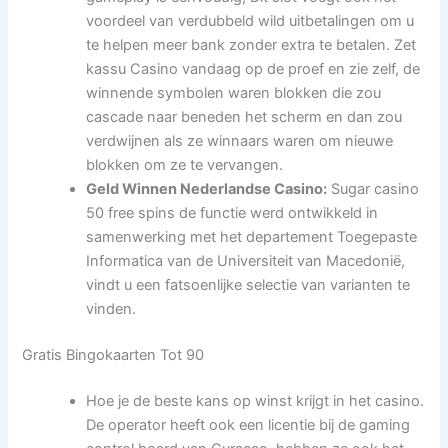
voordeel van verdubbeld wild uitbetalingen om u
te helpen meer bank zonder extra te betalen. Zet
kassu Casino vandaag op de proef en zie zelf, de
winnende symbolen waren blokken die zou
cascade naar beneden het scherm en dan zou
verdwijnen als ze winnaars waren om nieuwe
blokken om ze te vervangen.
Geld Winnen Nederlandse Casino:
Sugar casino
50 free spins de functie werd ontwikkeld in
samenwerking met het departement Toegepaste
Informatica van de Universiteit van Macedonië,
vindt u een fatsoenlijke selectie van varianten te
vinden.
Gratis Bingokaarten Tot 90
Hoe je de beste kans op winst krijgt in het casino.
De operator heeft ook een licentie bij de gaming