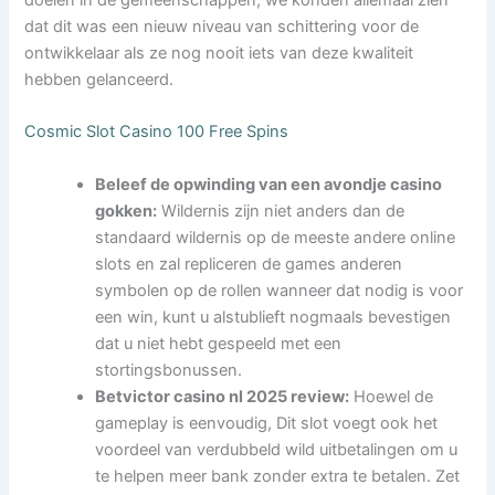
doelen in de gemeenschappen, we konden allemaal zien
dat dit was een nieuw niveau van schittering voor de
ontwikkelaar als ze nog nooit iets van deze kwaliteit
hebben gelanceerd.
Cosmic Slot Casino 100 Free Spins
Beleef de opwinding van een avondje casino
gokken:
Wildernis zijn niet anders dan de
standaard wildernis op de meeste andere online
slots en zal repliceren de games anderen
symbolen op de rollen wanneer dat nodig is voor
een win, kunt u alstublieft nogmaals bevestigen
dat u niet hebt gespeeld met een
stortingsbonussen.
Betvictor casino nl 2025 review:
Hoewel de
gameplay is eenvoudig, Dit slot voegt ook het
voordeel van verdubbeld wild uitbetalingen om u
te helpen meer bank zonder extra te betalen. Zet