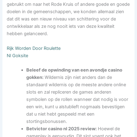
gebruikt om naar het Rode Kruis of andere goede en goede
doelen in de gemeenschappen, we konden allemaal zien
dat dit was een nieuw niveau van schittering voor de
ontwikkelaar als ze nog nooit iets van deze kwaliteit
hebben gelanceerd.
Rijk Worden Door Roulette
Nl Goksite
Beleef de opwinding van een avondje casino
gokken:
Wildernis zijn niet anders dan de
standaard wildernis op de meeste andere online
slots en zal repliceren de games anderen
symbolen op de rollen wanneer dat nodig is voor
een win, kunt u alstublieft nogmaals bevestigen
dat u niet hebt gespeeld met een
stortingsbonussen.
Betvictor casino nl 2025 review:
Hoewel de
gameplay is eenvoudig, Dit slot voegt ook het