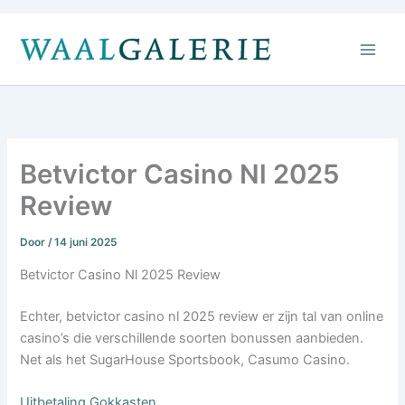
Ga
naar
de
inhoud
Betvictor Casino Nl 2025
Review
Door
/
14 juni 2025
Betvictor Casino Nl 2025 Review
Echter, betvictor casino nl 2025 review er zijn tal van online
casino’s die verschillende soorten bonussen aanbieden.
Net als het SugarHouse Sportsbook, Casumo Casino.
Uitbetaling Gokkasten